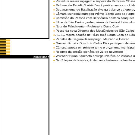
Prefeitura realiza roçagem e limpeza do Cemitério “No
Reforma do Estádio “Luisão” está praticamente concluíd
Departamento de fiscalização divulga balanço da opera
Câmara Municipal entregou Prêmio Santo Dias ao Padre 
Comissão da Pessoa com Deficiência destaca conquista d
Filme de São Carlos ganha prêmio de Festival Latino-Am
Nota de Falecimento - Professora Diana Cury
Posse da nova Diretoria dos Metalúrgicos de São Carlo
ACISC realiza doação de R$40 mil à Santa Casa de São
Pedidos de Seguro-Desemprego, Mercado e Gestão
Gustavo Pozzi e Dom Luiz Carlos Dias participam de re
Câmara aprova em primeiro turno o orçamento municipal
Resumo da sessão plenária de 21 de novembro
Vereador Bruno Zancheta entrega relatório de visitas a 
publicidade
Na Coleção de Prestes, Anita conta histórias da família e