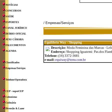
NOTÍCIAS
CONCURSOS
SAÚDE
ESPORTES
/ Empresas/Serviços
CANAL JURÍDICO
DIÁRIO OFICIAL
ATAS CÂMARA
Equilíbrio Way - Shopping
FALECIMENTOS
Descrição:
Moda Feminina das Marcas - Lelis
AGENDA
Endereço:
Shopping Iguatemi: Pas.dos Flamb
Telefone:
(16) 3372-3681
e-mail:
equiway@terra.com.br
Classificados
Empresas/Serviços
Telefone/Operadora
CEP - superCEP
Colunistas
Culinária
Diversão & Lazer