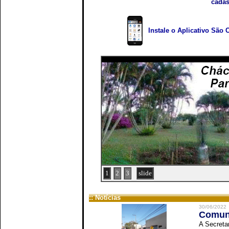
cadas
Instale o Aplicativo São 
1
2
3
slide
:: Notícias
30/06/2022
Comuni
A Secreta