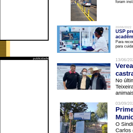
foram inst
20/06/2022
USP pre
acadêm
Para reco
para cuida
publicidade
13/06/20
Verea
castr
No últi
Teixei
animais
03/09/20
Prime
Munic
O Sindi
Carlos