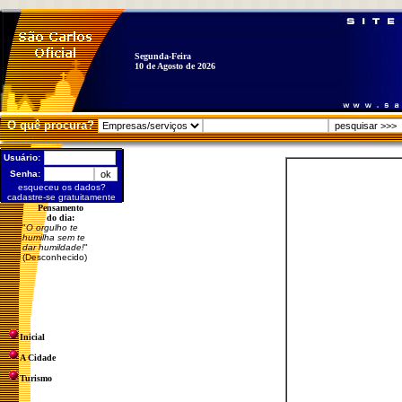
Segunda-Feira
10 de Agosto de 2026
O quê procura?
Usuário:
Senha:
esqueceu os dados?
cadastre-se gratuitamente
Pensamento
do dia:
"
O orgulho te
humilha sem te
dar humildade!
"
(Desconhecido)
Inicial
A Cidade
Turismo