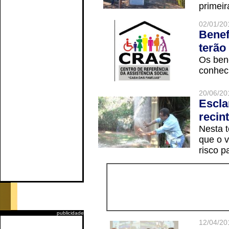
primeir
02/01/20
Benef
terão
Os ben
conheci
20/06/20
Escla
recin
Nesta t
que o v
risco p
publicidade
12/04/20