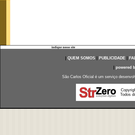
indique nosso site
|
QUEM SOMOS
|
PUBLICIDADE
|
FA
|
powered 
São Carlos Oficial é um serviço desenvol
Copyrig
Todos di