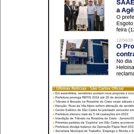
SAAE 
a Agê
O prefe
Esgoto
feira (
12/04/20
O Pro
contr
No dia
Helois
reclama
:: Últimas Notícias - São Carlos Oficial
Em assembleia, servidores aceitam nova proposta e enc
Prefeitura prorroga REFIS 2024 até 20 de dezembro
Trânsito é liberado na Rotatório do Cristo neste sábado 
Atenção: Ruas da Vila Alpes sofrem alteração de sentido 
Centro Estético de São Carlos foi premiado vencedor em 
Prefeitura efetuou mais de 5 mil castrações em 2023
Interdição de Trânsito na Rotatória do Cristo - Janeiro/2
Primeiras partidas da ‘Copinha’ em São Carlos acontecem
Prefeitura divulga balanço da Operação Papai Noel 202
Secretaria Municipal de Trabalho, Emprego e Renda e