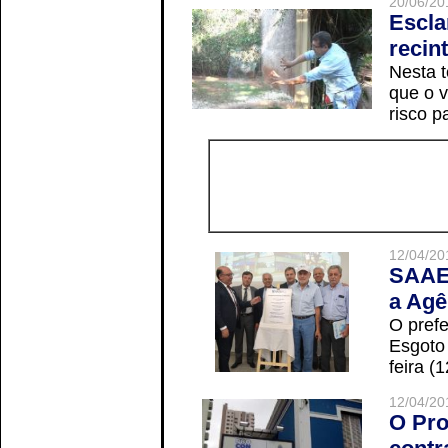
20/06/20
Escla
recin
Nesta t
que o v
risco p
12/04/20
SAAE 
a Agê
O prefe
Esgoto
feira (
12/04/20
O Pro