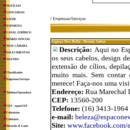
NOTÍCIAS
CONCURSOS
/ Empresas/Serviços
SAÚDE
ESPORTES
CANAL JURÍDICO
DIÁRIO OFICIAL
Espaço New Bella - Beauty Salon
ATAS CÂMARA
Descrição:
Aqui no Esp
FALECIMENTOS
os seus cabelos, design d
AGENDA
extensão de cílios, depila
muito mais. Sem contar 
Classificados
Empresas/Serviços
merece! Faça-nos uma visi
Endereço:
Rua Marechal 
Telefone/Operadora
CEP:
13560-200
CEP - superCEP
Telefone:
(16) 3413-1964
Colunistas
e-mail:
beleza@espacone
Culinária
Site:
www.facebook.com/e
Diversão & Lazer