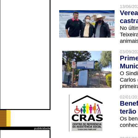
13/06/20
Verea
castr
No últi
Teixei
animais
03/09/20
Prime
Munic
O Sindi
Carlos
primeir
02/01/20
Benef
terão
Os ben
conheci
publicidade