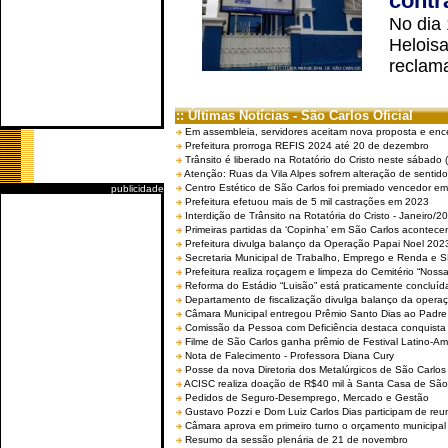
contr
No dia
Helois
reclama
:: Últimas Notícias - São Carlos Oficial
Em assembleia, servidores aceitam nova proposta e enc
Prefeitura prorroga REFIS 2024 até 20 de dezembro
Trânsito é liberado na Rotatório do Cristo neste sábado 
Atenção: Ruas da Vila Alpes sofrem alteração de sentido 
Centro Estético de São Carlos foi premiado vencedor em 
publicidade
Prefeitura efetuou mais de 5 mil castrações em 2023
Interdição de Trânsito na Rotatória do Cristo - Janeiro/2
Primeiras partidas da ‘Copinha’ em São Carlos acontecem
Prefeitura divulga balanço da Operação Papai Noel 202
Secretaria Municipal de Trabalho, Emprego e Renda e
Prefeitura realiza roçagem e limpeza do Cemitério “No
Reforma do Estádio “Luisão” está praticamente concluíd
Departamento de fiscalização divulga balanço da opera
Câmara Municipal entregou Prêmio Santo Dias ao Padre 
Comissão da Pessoa com Deficiência destaca conquista d
Filme de São Carlos ganha prêmio de Festival Latino-Am
Nota de Falecimento - Professora Diana Cury
Posse da nova Diretoria dos Metalúrgicos de São Carlo
ACISC realiza doação de R$40 mil à Santa Casa de São
Pedidos de Seguro-Desemprego, Mercado e Gestão
Gustavo Pozzi e Dom Luiz Carlos Dias participam de re
Câmara aprova em primeiro turno o orçamento municipal
Resumo da sessão plenária de 21 de novembro