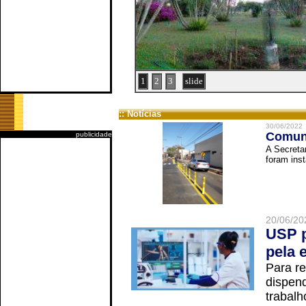
1
2
3
slide
:: Notícias
30/06/2022
Comuni
publicidade
A Secreta
foram inst
20/06/20
USP p
pela 
Para r
dispend
trabalho