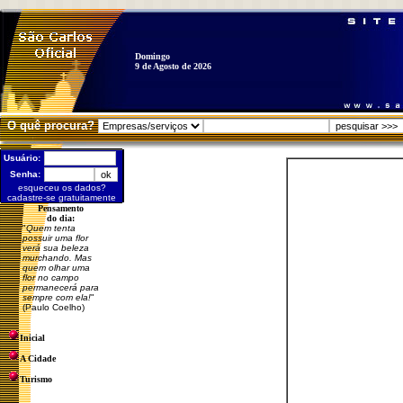
Domingo
9 de Agosto de 2026
O quê procura?
Usuário:
Senha:
esqueceu os dados?
cadastre-se gratuitamente
Pensamento
do dia:
"
Quem tenta
possuir uma flor
verá sua beleza
murchando. Mas
quem olhar uma
flor no campo
permanecerá para
sempre com ela!
"
(Paulo Coelho)
Inicial
A Cidade
Turismo