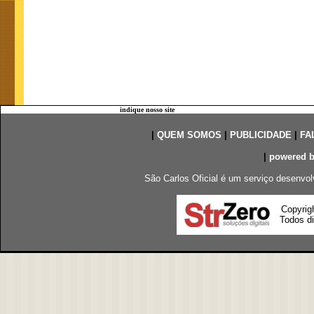
indique nosso site
|
QUEM SOMOS
|
PUBLICIDADE
|
FA
|
powered 
São Carlos Oficial é um serviço desenvol
Copyrig
Todos di