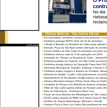
O Pro
contr
No dia
Helois
reclama
:: Últimas Notícias - São Carlos Oficial
Em assembleia, servidores aceitam nova proposta e enc
Prefeitura prorroga REFIS 2024 até 20 de dezembro
Trânsito é liberado na Rotatório do Cristo neste sábado 
publicidade
Atenção: Ruas da Vila Alpes sofrem alteração de sentido 
Centro Estético de São Carlos foi premiado vencedor em 
Prefeitura efetuou mais de 5 mil castrações em 2023
Interdição de Trânsito na Rotatória do Cristo - Janeiro/2
Primeiras partidas da ‘Copinha’ em São Carlos acontecem
Prefeitura divulga balanço da Operação Papai Noel 202
Secretaria Municipal de Trabalho, Emprego e Renda e
Prefeitura realiza roçagem e limpeza do Cemitério “No
Reforma do Estádio “Luisão” está praticamente concluíd
Departamento de fiscalização divulga balanço da opera
Câmara Municipal entregou Prêmio Santo Dias ao Padre 
Comissão da Pessoa com Deficiência destaca conquista d
Filme de São Carlos ganha prêmio de Festival Latino-Am
Nota de Falecimento - Professora Diana Cury
Posse da nova Diretoria dos Metalúrgicos de São Carlo
ACISC realiza doação de R$40 mil à Santa Casa de São
Pedidos de Seguro-Desemprego, Mercado e Gestão
Gustavo Pozzi e Dom Luiz Carlos Dias participam de re