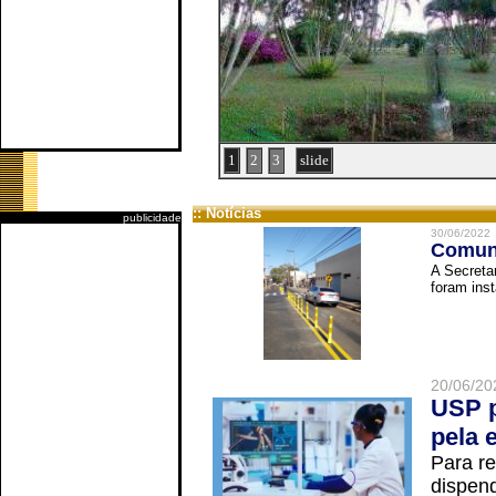
1
2
3
slide
:: Notícias
publicidade
30/06/2022
Comuni
A Secreta
foram inst
20/06/20
USP p
pela 
Para r
dispend