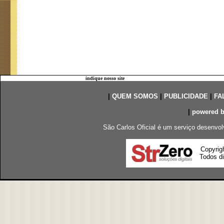
indique nosso site
|
QUEM SOMOS
|
PUBLICIDADE
|
FA
|
powered 
São Carlos Oficial é um serviço desenvol
Copyrig
Todos di