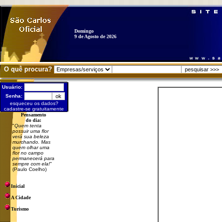
Domingo
9 de Agosto de 2026
O quê procura?
Usuário:
Senha:
esqueceu os dados?
cadastre-se gratuitamente
Pensamento
do dia:
"
Quem tenta
possuir uma flor
verá sua beleza
murchando. Mas
quem olhar uma
flor no campo
permanecerá para
sempre com ela!
"
(Paulo Coelho)
Inicial
A Cidade
Turismo