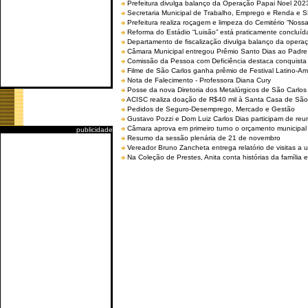
Prefeitura divulga balanço da Operação Papai Noel 202
Secretaria Municipal de Trabalho, Emprego e Renda e
Prefeitura realiza roçagem e limpeza do Cemitério “No
Reforma do Estádio “Luisão” está praticamente concluíd
Departamento de fiscalização divulga balanço da opera
Câmara Municipal entregou Prêmio Santo Dias ao Padre 
Comissão da Pessoa com Deficiência destaca conquista d
Filme de São Carlos ganha prêmio de Festival Latino-Am
Nota de Falecimento - Professora Diana Cury
Posse da nova Diretoria dos Metalúrgicos de São Carlo
ACISC realiza doação de R$40 mil à Santa Casa de São
Pedidos de Seguro-Desemprego, Mercado e Gestão
Gustavo Pozzi e Dom Luiz Carlos Dias participam de re
Câmara aprova em primeiro turno o orçamento municipal
publicidade
Resumo da sessão plenária de 21 de novembro
Vereador Bruno Zancheta entrega relatório de visitas a 
Na Coleção de Prestes, Anita conta histórias da família e