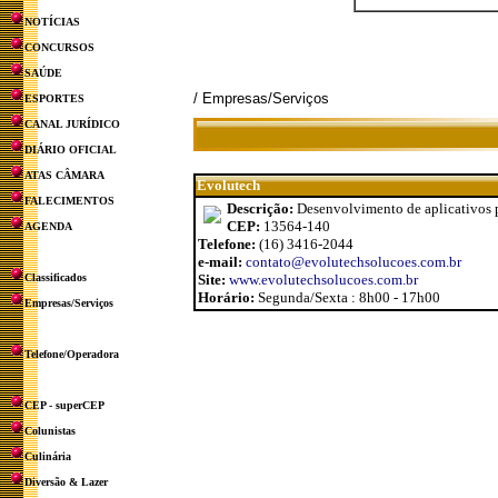
NOTÍCIAS
CONCURSOS
SAÚDE
/ Empresas/Serviços
ESPORTES
CANAL JURÍDICO
DIÁRIO OFICIAL
ATAS CÂMARA
Evolutech
FALECIMENTOS
Descrição:
Desenvolvimento de aplicativos p
CEP:
13564-140
AGENDA
Telefone:
(16) 3416-2044
e-mail:
contato@evolutechsolucoes.com.br
Classificados
Site:
www.evolutechsolucoes.com.br
Horário:
Segunda/Sexta : 8h00 - 17h00
Empresas/Serviços
Telefone/Operadora
CEP - superCEP
Colunistas
Culinária
Diversão & Lazer