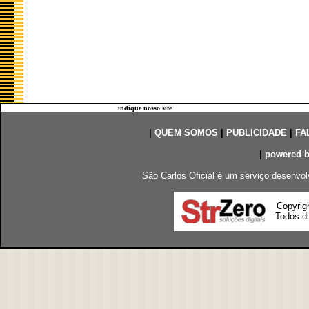
indique nosso site
|
QUEM SOMOS
|
PUBLICIDADE
|
FA
|
powered 
São Carlos Oficial é um serviço desenvol
Copyrig
Todos di