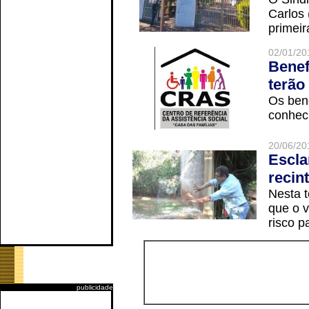
Carlos
primeir
02/01/20
Benef
terão
Os ben
conheci
20/06/20
Escla
recin
Nesta t
que o v
risco p
publicidade