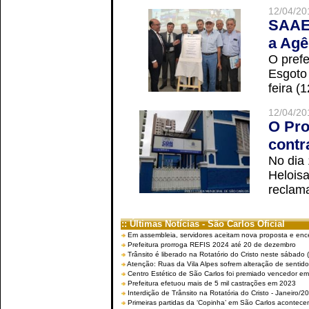
12/04/20
SAAE 
a Agê
O prefe
Esgoto
feira (
12/04/20
O Pro
contr
No dia
Helois
reclama
:: Últimas Notícias - São Carlos Oficial
Em assembleia, servidores aceitam nova proposta e enc
Prefeitura prorroga REFIS 2024 até 20 de dezembro
Trânsito é liberado na Rotatório do Cristo neste sábado 
Atenção: Ruas da Vila Alpes sofrem alteração de sentido 
Centro Estético de São Carlos foi premiado vencedor em 
Prefeitura efetuou mais de 5 mil castrações em 2023
Interdição de Trânsito na Rotatória do Cristo - Janeiro/2
Primeiras partidas da ‘Copinha’ em São Carlos acontecem