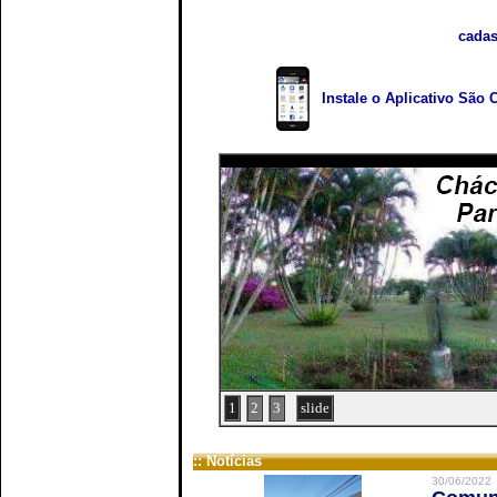
cadas
Instale o Aplicativo São 
1
2
3
slide
:: Notícias
30/06/2022