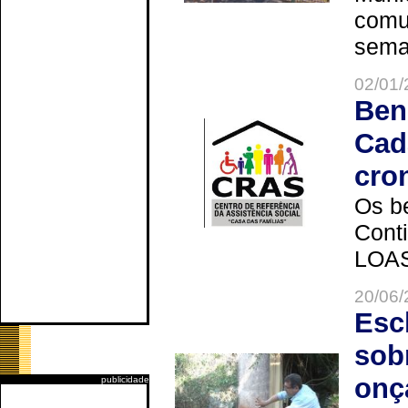
comun
seman
02/01/
Ben
Cad
cro
Os be
Cont
LOAS 
20/06/
Esc
sob
onç
publicidade