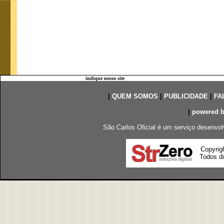
indique nosso site
|
QUEM SOMOS
|
PUBLICIDADE
|
FA
|
powered 
São Carlos Oficial é um serviço desenvol
Copyrig
Todos di