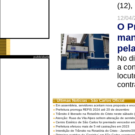
(12),
12/04/
O P
man
pel
No d
publicidade
a co
locut
contr
:: Últimas Notícias - São Carlos Oficial
Em assembleia, servidores aceitam nova proposta e enc
Prefeitura prorroga REFIS 2024 até 20 de dezembro
Trânsito é liberado na Rotatório do Cristo neste sábado 
Atenção: Ruas da Vila Alpes sofrem alteração de sentido 
Centro Estético de São Carlos foi premiado vencedor em 
Prefeitura efetuou mais de 5 mil castrações em 2023
Interdição de Trânsito na Rotatória do Cristo - Janeiro/2
Primeiras partidas da ‘Copinha’ em São Carlos acontecem