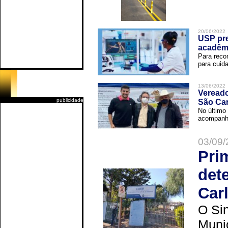
20/06/2022
USP pre
acadêm
Para reco
para cuida
13/06/2022
Vereado
publicidade
São Car
No último 
acompanha
03/09/
Pri
det
Car
O Sin
Muni