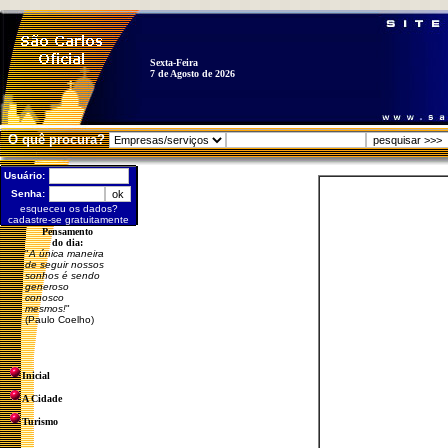
Sexta-Feira
7 de Agosto de 2026
O quê procura?
Usuário:
Senha:
esqueceu os dados?
cadastre-se gratuitamente
Pensamento
do dia:
"
A única maneira
de seguir nossos
sonhos é sendo
generoso
conosco
mesmos!
"
(Paulo Coelho)
Inicial
A Cidade
Turismo