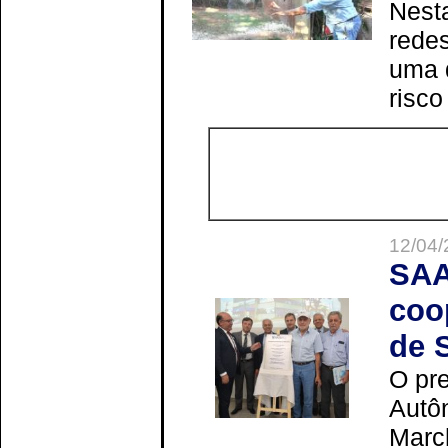
Nesta
redes
uma 
risco
12/04/
SAA
coo
de 
O pre
Autô
Marc