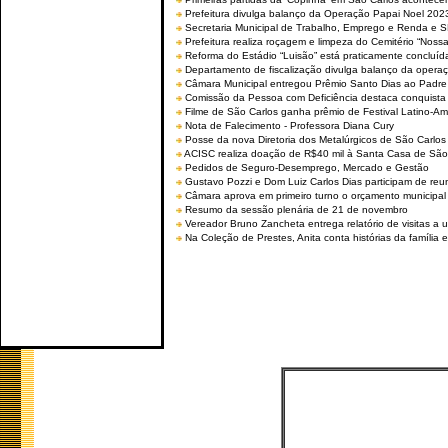
Prefeitura divulga balanço da Operação Papai Noel 202
Secretaria Municipal de Trabalho, Emprego e Renda e
Prefeitura realiza roçagem e limpeza do Cemitério “No
Reforma do Estádio “Luisão” está praticamente concluíd
Departamento de fiscalização divulga balanço da opera
Câmara Municipal entregou Prêmio Santo Dias ao Padre 
Comissão da Pessoa com Deficiência destaca conquista d
Filme de São Carlos ganha prêmio de Festival Latino-Am
Nota de Falecimento - Professora Diana Cury
Posse da nova Diretoria dos Metalúrgicos de São Carlo
ACISC realiza doação de R$40 mil à Santa Casa de São
Pedidos de Seguro-Desemprego, Mercado e Gestão
Gustavo Pozzi e Dom Luiz Carlos Dias participam de re
Câmara aprova em primeiro turno o orçamento municipal
Resumo da sessão plenária de 21 de novembro
Vereador Bruno Zancheta entrega relatório de visitas a 
Na Coleção de Prestes, Anita conta histórias da família e