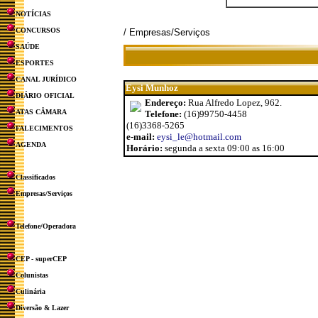
NOTÍCIAS
CONCURSOS
/ Empresas/Serviços
SAÚDE
ESPORTES
CANAL JURÍDICO
Eysi Munhoz
DIÁRIO OFICIAL
Endereço:
Rua Alfredo Lopez, 962.
ATAS CÂMARA
Telefone:
(16)99750-4458
(16)3368-5265
FALECIMENTOS
e-mail:
eysi_le@hotmail.com
AGENDA
Horário:
segunda a sexta 09:00 as 16:00
Classificados
Empresas/Serviços
Telefone/Operadora
CEP - superCEP
Colunistas
Culinária
Diversão & Lazer