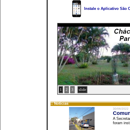
Instale o Aplicativo São 
1
2
3
slide
:: Notícias
30/06/2022
Comuni
A Secreta
foram inst