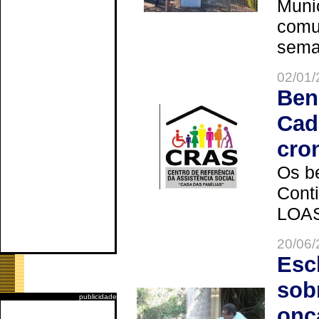
Muni
comun
seman
02/01/
Ben
Cad
cro
Os be
Cont
LOAS 
20/06/
Esc
sob
publicidade
onç