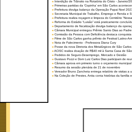
Interdição de Trânsito na Rotatória do Cristo - Janeiro/2
Primeiras partidas da ‘Copinha’ em São Carlos acontecem
Prefeitura divulga balanço da Operação Papai Noel 202
Secretaria Municipal de Trabalho, Emprego e Renda e
Prefeitura realiza roçagem e limpeza do Cemitério “No
Reforma do Estádio “Luisão” está praticamente concluíd
Departamento de fiscalização divulga balanço da opera
Câmara Municipal entregou Prêmio Santo Dias ao Padre 
Comissão da Pessoa com Deficiência destaca conquista d
Filme de São Carlos ganha prêmio de Festival Latino-Am
Nota de Falecimento - Professora Diana Cury
Posse da nova Diretoria dos Metalúrgicos de São Carlo
ACISC realiza doação de R$40 mil à Santa Casa de São
Pedidos de Seguro-Desemprego, Mercado e Gestão
Gustavo Pozzi e Dom Luiz Carlos Dias participam de re
Câmara aprova em primeiro turno o orçamento municipal
Resumo da sessão plenária de 21 de novembro
Vereador Bruno Zancheta entrega relatório de visitas a 
Na Coleção de Prestes, Anita conta histórias da família e