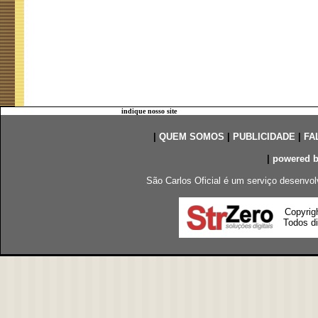
indique nosso site
|
QUEM SOMOS
|
PUBLICIDADE
|
FA
|
powered 
São Carlos Oficial é um serviço desenvol
Copyrig
Todos di