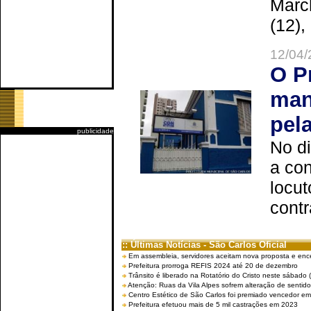
Marc
(12),
12/04/
O P
man
pel
publicidade
No d
a co
locut
contr
:: Últimas Notícias - São Carlos Oficial
Em assembleia, servidores aceitam nova proposta e enc
Prefeitura prorroga REFIS 2024 até 20 de dezembro
Trânsito é liberado na Rotatório do Cristo neste sábado 
Atenção: Ruas da Vila Alpes sofrem alteração de sentido 
Centro Estético de São Carlos foi premiado vencedor em 
Prefeitura efetuou mais de 5 mil castrações em 2023