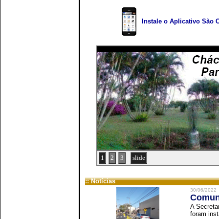
Instale o Aplicativo São 
1
2
3
slide
:: Notícias
30/06/2022
Comuni
A Secreta
foram inst