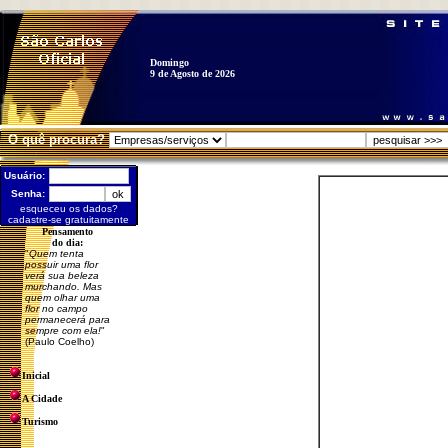
Domingo
9 de Agosto de 2026
O quê procura?
Usuário:
Senha:
esqueceu os dados?
cadastre-se gratuitamente
Pensamento
do dia:
"
Quem tenta
possuir uma flor
verá sua beleza
murchando. Mas
quem olhar uma
flor no campo
permanecerá para
sempre com ela!
"
(Paulo Coelho)
Inicial
A Cidade
Turismo