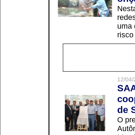
Nesta
redes
uma 
risco
12/04/
SAA
coo
de 
O pre
Autô