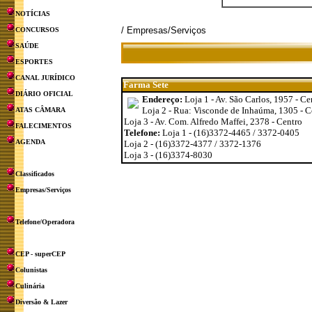
NOTÍCIAS
/ Empresas/Serviços
CONCURSOS
SAÚDE
ESPORTES
CANAL JURÍDICO
Farma Sete
DIÁRIO OFICIAL
Endereço:
Loja 1 - Av. São Carlos, 1957 - Ce
Loja 2 - Rua: Visconde de Inhaúma, 1305 - C
ATAS CÂMARA
Loja 3 - Av. Com. Alfredo Maffei, 2378 - Centro
FALECIMENTOS
Telefone:
Loja 1 - (16)3372-4465 / 3372-0405
AGENDA
Loja 2 - (16)3372-4377 / 3372-1376
Loja 3 - (16)3374-8030
Classificados
Empresas/Serviços
Telefone/Operadora
CEP - superCEP
Colunistas
Culinária
Diversão & Lazer