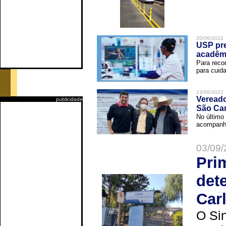
20/06/2022
USP pre
acadêm
Para reco
para cuida
13/06/2022
Vereado
publicidade
São Car
No último 
acompanha
03/09/
Pri
det
Car
O Sin