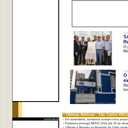
12/
S
R
O 
Ma
12/
O 
ex
No
lo
:: Últimas Notícias - São Carlos Ofici
publicidade
Em assembleia, servidores aceitam nova propo
Prefeitura prorroga REFIS 2024 até 20 de dez
Trânsito é liberado na Rotatório do Cristo nest