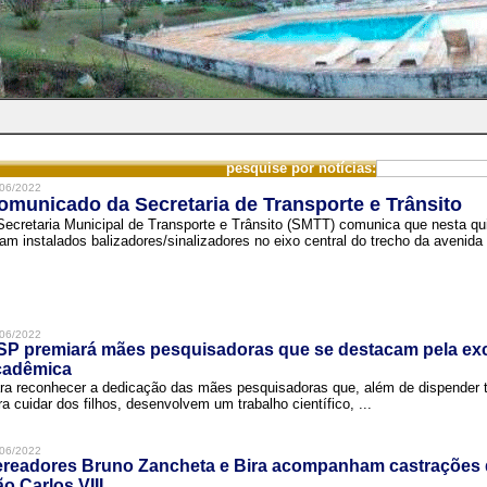
pesquise por notícias:
06/2022
omunicado da Secretaria de Transporte e Trânsito
Secretaria Municipal de Transporte e Trânsito (SMTT) comunica que nesta quin
ram instalados balizadores/sinalizadores no eixo central do trecho da avenida 
06/2022
SP premiará mães pesquisadoras que se destacam pela exc
cadêmica
ra reconhecer a dedicação das mães pesquisadoras que, além de dispender 
ra cuidar dos filhos, desenvolvem um trabalho científico, ...
06/2022
ereadores Bruno Zancheta e Bira acompanham castrações 
o Carlos VIII