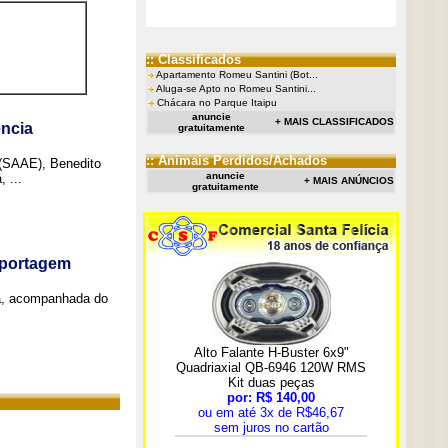
:: Classificados
Apartamento Romeu Santini (Bot...
Aluga-se Apto no Romeu Santini...
Chácara no Parque Itaipu
anuncie
+ MAIS CLASSIFICADOS
ncia
gratuitamente
:: Animais Perdidos/Achados
 (SAAE), Benedito
anuncie
 ...
+ MAIS ANÚNCIOS
gratuitamente
eportagem
a, acompanhada do