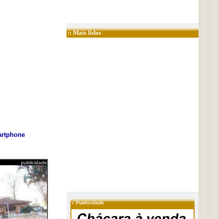
:: Mais lidas
rtphone
publicidade
»
Publicidade