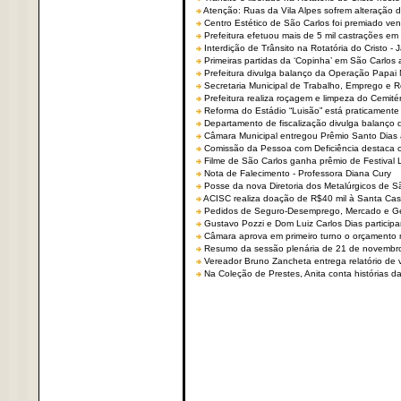
Atenção: Ruas da Vila Alpes sofrem alteração de
Centro Estético de São Carlos foi premiado ven
Prefeitura efetuou mais de 5 mil castrações em
Interdição de Trânsito na Rotatória do Cristo - 
Primeiras partidas da ‘Copinha’ em São Carlos 
Prefeitura divulga balanço da Operação Papai
Secretaria Municipal de Trabalho, Emprego e
Prefeitura realiza roçagem e limpeza do Cemit
Reforma do Estádio “Luisão” está praticamente
Departamento de fiscalização divulga balanço 
Câmara Municipal entregou Prêmio Santo Dias a
Comissão da Pessoa com Deficiência destaca co
Filme de São Carlos ganha prêmio de Festival 
Nota de Falecimento - Professora Diana Cury
Posse da nova Diretoria dos Metalúrgicos de 
ACISC realiza doação de R$40 mil à Santa Ca
Pedidos de Seguro-Desemprego, Mercado e G
Gustavo Pozzi e Dom Luiz Carlos Dias partici
Câmara aprova em primeiro turno o orçamento 
Resumo da sessão plenária de 21 de novembr
Vereador Bruno Zancheta entrega relatório de v
Na Coleção de Prestes, Anita conta histórias da 