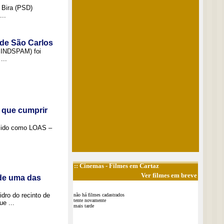
 Bira (PSD)
..
 de São Carlos
(SINDSPAM) foi
...
 que cumprir
ecido como LOAS –
::
Cinemas
- Filmes em Cartaz
Ver filmes em breve
 de uma das
idro do recinto de
não há filmes cadastrados
tente novamente
e ...
mais tarde