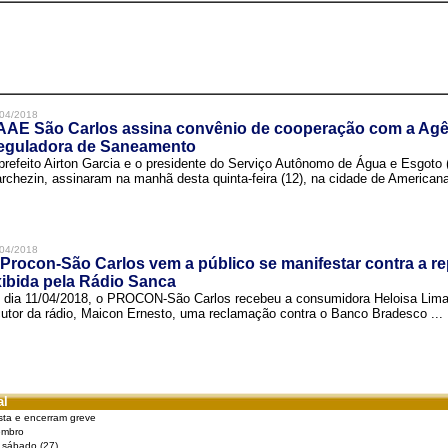
04/2018
AAE São Carlos assina convênio de cooperação com a Agê
eguladora de Saneamento
prefeito Airton Garcia e o presidente do Serviço Autônomo de Água e Esgoto
rchezin, assinaram na manhã desta quinta-feira (12), na cidade de Americana,
04/2018
Procon-São Carlos vem a público se manifestar contra a r
ibida pela Rádio Sanca
 dia 11/04/2018, o PROCON-São Carlos recebeu a consumidora Heloisa Lim
cutor da rádio, Maicon Ernesto, uma reclamação contra o Banco Bradesco ...
al
sta e encerram greve
embro
e sábado (27)