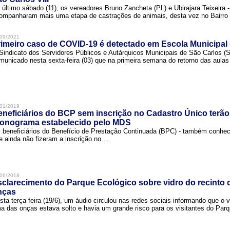
 último sábado (11), os vereadores Bruno Zancheta (PL) e Ubirajara Teixeira -
ompanharam mais uma etapa de castrações de animais, desta vez no Bairro .
09/2021
imeiro caso de COVID-19 é detectado em Escola Municipal
Sindicato dos Servidores Públicos e Autárquicos Municipais de São Carlos 
municado nesta sexta-feira (03) que na primeira semana do retorno das aulas 
01/2019
neficiários do BCP sem inscrição no Cadastro Único terão
ronograma estabelecido pelo MDS
 beneficiários do Benefício de Prestação Continuada (BPC) - também conh
e ainda não fizeram a inscrição no ...
06/2018
clarecimento do Parque Ecológico sobre vidro do recinto
nças
sta terça-feira (19/6), um áudio circulou nas redes sociais informando que o v
a das onças estava solto e havia um grande risco para os visitantes do Parqu