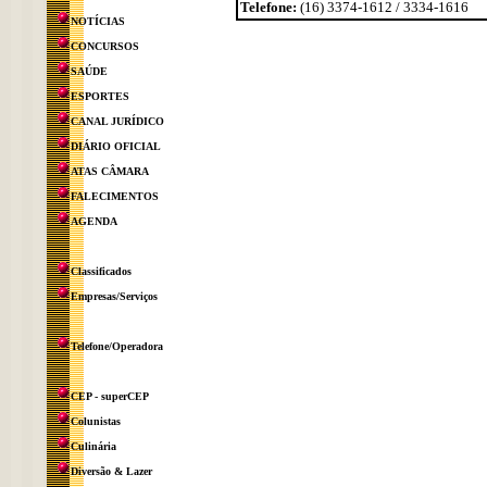
Telefone:
(16) 3374-1612 / 3334-1616
NOTÍCIAS
CONCURSOS
SAÚDE
ESPORTES
CANAL JURÍDICO
DIÁRIO OFICIAL
ATAS CÂMARA
FALECIMENTOS
AGENDA
Classificados
Empresas/Serviços
Telefone/Operadora
CEP - superCEP
Colunistas
Culinária
Diversão & Lazer