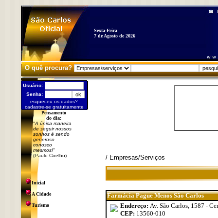
Sexta-Feira
7 de Agosto de 2026
O quê procura?
Usuário:
Senha:
esqueceu os dados?
cadastre-se gratuitamente
Pensamento
do dia:
"
A única maneira
de seguir nossos
sonhos é sendo
generoso
conosco
mesmos!
"
(Paulo Coelho)
/ Empresas/Serviços
Inicial
A Cidade
Farmácia Pague Menos São Carlos
Endereço:
Av. São Carlos, 1587 - Ce
Turismo
CEP:
13560-010