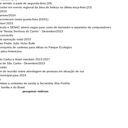
 sentido a partir de segunda-feira (29)
cedor em evento regional da área de beleza na última terça-feira (23)
 2023
Janeiro/2024
acontecem nesta quarta-feira (03/01)
 Noel 2023
 Renda e SENAC abrem vagas para curso de montador e reparador de computadores
ério “Nossa Senhora do Carmo” - Dezembro/2023
 concluída
da operação natal 2023
o Padre João Victor Bulle
nquista de cadeiras para trilhas no Parque Ecológico
Latino-Americano
São Carlos e Ibaté mandato 2023-2027
sa de São Carlos - Dezembro/2023
estão
pam de reunião sobre abordagem de pessoas em situação de rua
municipal para 2024
o
isitas a unidades de saúde à Secretária Jôra Porfírio
família e do Brasil
pesquisar notícias