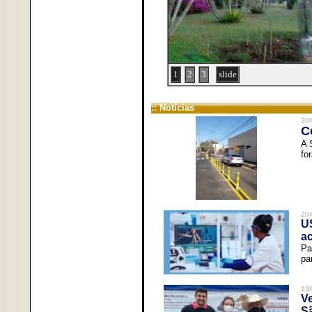
1
2
3
slide
:: Notícias
30/
C
A 
fo
20/
U
a
Pa
pa
13/
V
Sã