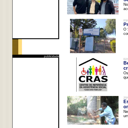
No
ac
03/
Pr
O 
co
publicidade
02/
Be
c
Os
qu
20/
Es
o
Ne
um