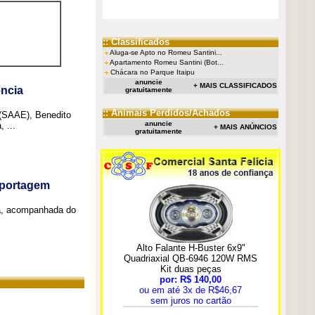
:: Classificados
Aluga-se Apto no Romeu Santini...
Apartamento Romeu Santini (Bot...
Chácara no Parque Itaipu
anuncie
+ MAIS CLASSIFICADOS
ncia
gratuitamente
:: Animais Perdidos/Achados
 (SAAE), Benedito
anuncie
 ...
+ MAIS ANÚNCIOS
gratuitamente
eportagem
a, acompanhada do