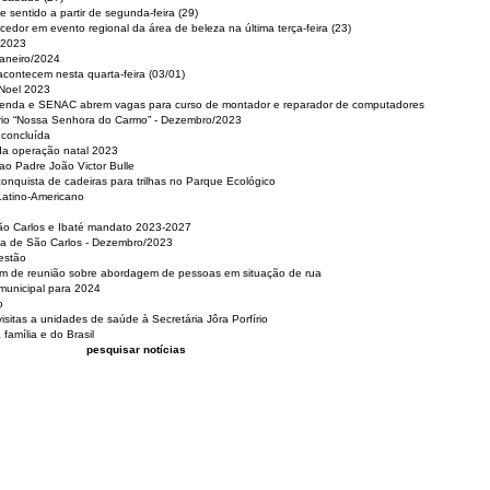
 sentido a partir de segunda-feira (29)
cedor em evento regional da área de beleza na última terça-feira (23)
 2023
Janeiro/2024
acontecem nesta quarta-feira (03/01)
 Noel 2023
 Renda e SENAC abrem vagas para curso de montador e reparador de computadores
ério “Nossa Senhora do Carmo” - Dezembro/2023
 concluída
da operação natal 2023
o Padre João Victor Bulle
nquista de cadeiras para trilhas no Parque Ecológico
Latino-Americano
São Carlos e Ibaté mandato 2023-2027
sa de São Carlos - Dezembro/2023
estão
pam de reunião sobre abordagem de pessoas em situação de rua
municipal para 2024
o
isitas a unidades de saúde à Secretária Jôra Porfírio
família e do Brasil
pesquisar notícias