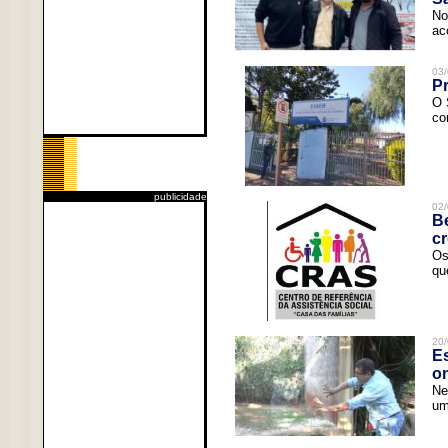
No
ac
03/
Pr
O 
co
publicidade
02/
Be
c
Os
qu
20/
Es
o
Ne
um