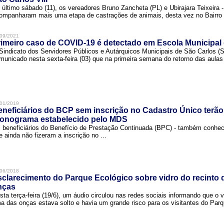
 último sábado (11), os vereadores Bruno Zancheta (PL) e Ubirajara Teixeira -
ompanharam mais uma etapa de castrações de animais, desta vez no Bairro .
09/2021
imeiro caso de COVID-19 é detectado em Escola Municipal
Sindicato dos Servidores Públicos e Autárquicos Municipais de São Carlos 
municado nesta sexta-feira (03) que na primeira semana do retorno das aulas 
01/2019
neficiários do BCP sem inscrição no Cadastro Único terão
ronograma estabelecido pelo MDS
 beneficiários do Benefício de Prestação Continuada (BPC) - também conh
e ainda não fizeram a inscrição no ...
06/2018
clarecimento do Parque Ecológico sobre vidro do recinto
nças
sta terça-feira (19/6), um áudio circulou nas redes sociais informando que o v
a das onças estava solto e havia um grande risco para os visitantes do Parqu