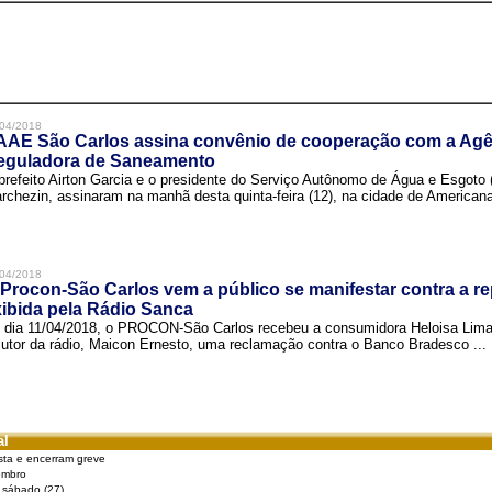
04/2018
AAE São Carlos assina convênio de cooperação com a Agê
eguladora de Saneamento
prefeito Airton Garcia e o presidente do Serviço Autônomo de Água e Esgoto
rchezin, assinaram na manhã desta quinta-feira (12), na cidade de Americana,
04/2018
Procon-São Carlos vem a público se manifestar contra a r
ibida pela Rádio Sanca
 dia 11/04/2018, o PROCON-São Carlos recebeu a consumidora Heloisa Lim
cutor da rádio, Maicon Ernesto, uma reclamação contra o Banco Bradesco ...
al
sta e encerram greve
embro
e sábado (27)