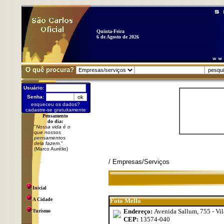
Quinta-Feira
6 de Agosto de 2026
O quê procura?
Usuário:
Senha:
esqueceu os dados?
cadastre-se gratuitamente
Pensamento
do dia:
"
Nossa vida é o
que nossos
pensamentos
dela fazem.
"
(Marco Aurélio)
/ Empresas/Serviços
Inicial
A Cidade
Foto Mello
Endereço:
Avenida Sallum, 755 - Vil
Turismo
CEP:
13574-040