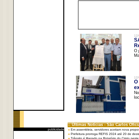
12/
S
R
O 
Ma
12/
O 
ex
No
lo
:: Últimas Notícias - São Carlos Ofici
publicidade
Em assembleia, servidores aceitam nova propo
Prefeitura prorroga REFIS 2024 até 20 de dez
Trânsito é liberado na Rotatório do Cristo nest