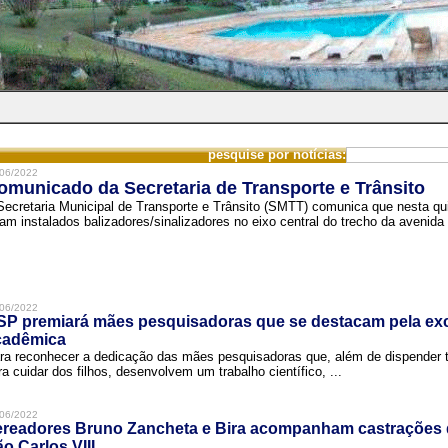
pesquise por notícias:
06/2022
omunicado da Secretaria de Transporte e Trânsito
Secretaria Municipal de Transporte e Trânsito (SMTT) comunica que nesta quin
ram instalados balizadores/sinalizadores no eixo central do trecho da avenida 
06/2022
SP premiará mães pesquisadoras que se destacam pela exc
cadêmica
ra reconhecer a dedicação das mães pesquisadoras que, além de dispender 
ra cuidar dos filhos, desenvolvem um trabalho científico, ...
06/2022
ereadores Bruno Zancheta e Bira acompanham castrações 
o Carlos VIII