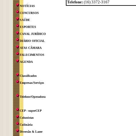
Telefone:
(16) 3372-3167
NOTÍCIAS
CONCURSOS
SAÚDE
ESPORTES
CANAL JURÍDICO
DIÁRIO OFICIAL
ATAS CÂMARA
FALECIMENTOS
AGENDA
Classificados
Empresas/Serviços
Telefone/Operadora
CEP - superCEP
Colunistas
Culinária
Diversão & Lazer