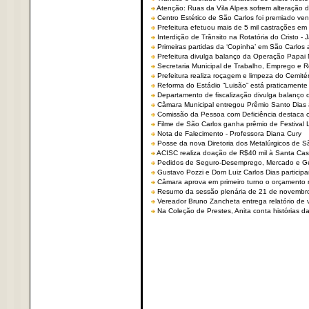
Atenção: Ruas da Vila Alpes sofrem alteração de
Centro Estético de São Carlos foi premiado ven
Prefeitura efetuou mais de 5 mil castrações em
Interdição de Trânsito na Rotatória do Cristo - 
Primeiras partidas da ‘Copinha’ em São Carlos 
Prefeitura divulga balanço da Operação Papai
Secretaria Municipal de Trabalho, Emprego e
Prefeitura realiza roçagem e limpeza do Cemit
Reforma do Estádio “Luisão” está praticamente
Departamento de fiscalização divulga balanço 
Câmara Municipal entregou Prêmio Santo Dias a
Comissão da Pessoa com Deficiência destaca co
Filme de São Carlos ganha prêmio de Festival 
Nota de Falecimento - Professora Diana Cury
Posse da nova Diretoria dos Metalúrgicos de 
ACISC realiza doação de R$40 mil à Santa Ca
Pedidos de Seguro-Desemprego, Mercado e G
Gustavo Pozzi e Dom Luiz Carlos Dias partici
Câmara aprova em primeiro turno o orçamento 
Resumo da sessão plenária de 21 de novembr
Vereador Bruno Zancheta entrega relatório de v
Na Coleção de Prestes, Anita conta histórias da 