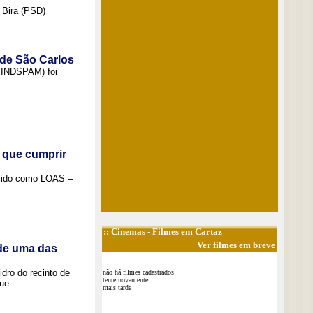
 Bira (PSD)
..
 de São Carlos
(SINDSPAM) foi
...
 que cumprir
ecido como LOAS –
::
Cinemas
- Filmes em Cartaz
Ver filmes em breve
 de uma das
idro do recinto de
não há filmes cadastrados
tente novamente
e ...
mais tarde