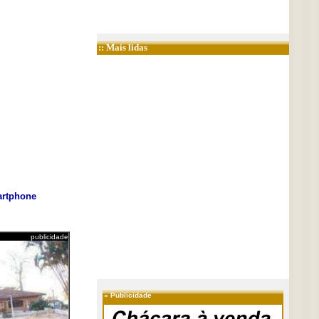
:: Mais lidas
rtphone
publicidade
»
Publicidade