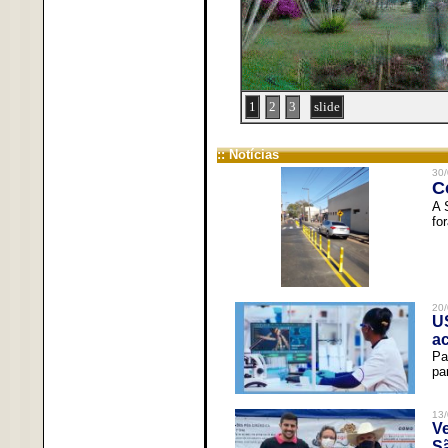
1
2
3
slide
:: Notícias
30/
C
A 
fo
20/
U
a
Pa
pa
13/
V
Sã