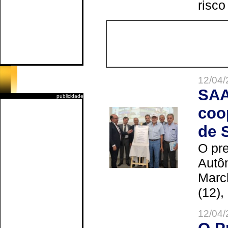
risco
12/04/
SAA
publicidade
coo
de 
O pre
Autô
Marc
(12),
12/04/