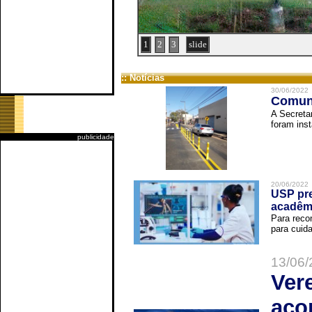
1
2
3
slide
:: Notícias
30/06/2022
Comuni
A Secreta
foram inst
publicidade
20/06/2022
USP pre
acadêm
Para reco
para cuida
13/06/
Ver
aco