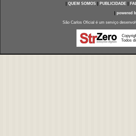
|
QUEM SOMOS
|
PUBLICIDADE
|
FA
|
powered 
São Carlos Oficial é um serviço desenvol
Copyrig
Todos di