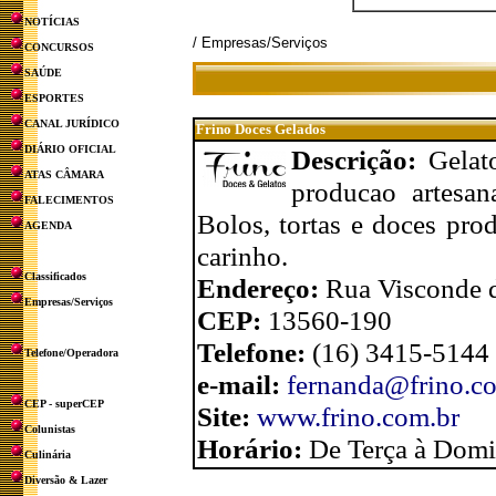
NOTÍCIAS
/ Empresas/Serviços
CONCURSOS
SAÚDE
ESPORTES
CANAL JURÍDICO
Frino Doces Gelados
DIÁRIO OFICIAL
Descrição:
Gelat
ATAS CÂMARA
producao artesana
FALECIMENTOS
Bolos, tortas e doces pro
AGENDA
carinho.
Classificados
Endereço:
Rua Visconde d
Empresas/Serviços
CEP:
13560-190
Telefone:
(16) 3415-5144
Telefone/Operadora
e-mail:
fernanda@frino.c
CEP - superCEP
Site:
www.frino.com.br
Colunistas
Horário:
De Terça à Domi
Culinária
Diversão & Lazer