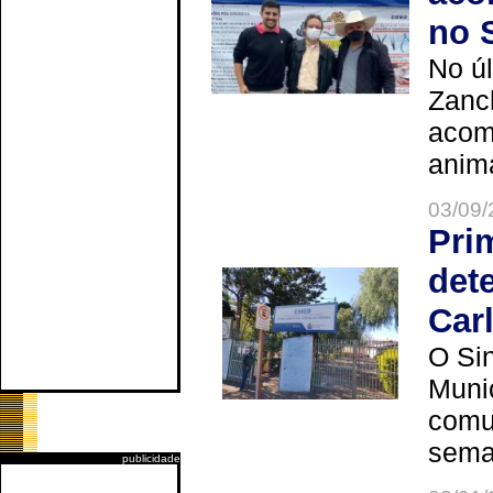
no 
No úl
Zanch
acom
anima
03/09/
Pri
det
Car
O Sin
Muni
comun
seman
publicidade