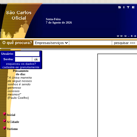
Sexta-Feira
7 de Agosto de 2026
O quê procura?
Usuário:
Senha:
esqueceu os dados?
cadastre-se gratuitamente
Pensamento
do dia:
"
A única maneira
de seguir nossos
sonhos é sendo
generoso
conosco
mesmos!
"
(Paulo Coelho)
Inicial
A Cidade
Turismo