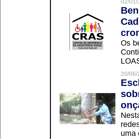
02/01/
Ben
Cad
cro
Os be
Cont
LOAS 
20/06/
Esc
sob
onç
Nesta
redes
uma 