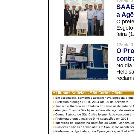
12/04/20
SAAE 
a Agê
O prefe
Esgoto
feira (
12/04/20
O Pro
contr
No dia
Helois
reclama
:: Últimas Notícias - São Carlos Oficial
Em assembleia, servidores aceitam nova proposta e enc
Prefeitura prorroga REFIS 2024 até 20 de dezembro
Trânsito é liberado na Rotatório do Cristo neste sábado 
Atenção: Ruas da Vila Alpes sofrem alteração de sentido 
Centro Estético de São Carlos foi premiado vencedor em 
Prefeitura efetuou mais de 5 mil castrações em 2023
Interdição de Trânsito na Rotatória do Cristo - Janeiro/2
Primeiras partidas da ‘Copinha’ em São Carlos acontecem
Prefeitura divulga balanço da Operação Papai Noel 202