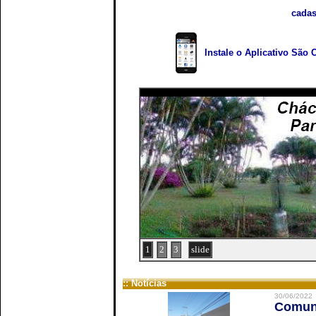
cadas
Instale o Aplicativo São 
1
2
3
slide
:: Notícias
30/06/2022
Comuni