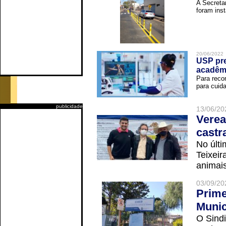
A Secreta
foram inst
20/06/2022
USP pre
acadêm
Para reco
para cuida
publicidade
13/06/20
Verea
castr
No últi
Teixei
animais
03/09/20
Prime
Munic
O Sindi