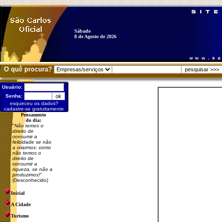
Sábado
8 de Agosto de 2026
O quê procura?
Usuário:
Senha:
esqueceu os dados?
cadastre-se gratuitamente
Pensamento
do dia:
"
Não temos o
direito de
consumir a
felicidade se não
a criarmos: como
não temos o
direito de
consumir a
riqueza, se não a
produzimos!
"
(Desconhecido)
Inicial
A Cidade
Turismo