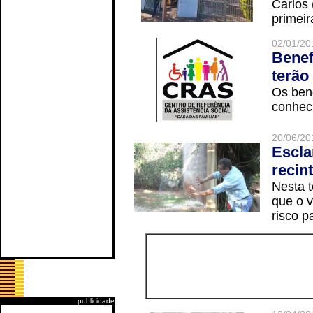
Carlos
primeir
02/01/20
Benef
terão
Os ben
conheci
20/06/20
Escla
recin
Nesta t
que o v
risco p
publicidade