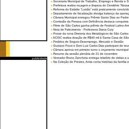
Secretaria Municipal de Trabalho, Emprego e Renda e
Prefeitura realiza roçagem e limpeza do Cemitério “No
Reforma do Estádio “Luisão” está praticamente concluíd
Departamento de fiscalização divulga balanço da opera
Câmara Municipal entregou Prêmio Santo Dias ao Padre 
Comissão da Pessoa com Deficiência destaca conquista d
Filme de São Carlos ganha prêmio de Festival Latino-Am
Nota de Falecimento - Professora Diana Cury
Posse da nova Diretoria dos Metalúrgicos de São Carlo
ACISC realiza doação de R$40 mil à Santa Casa de São
Pedidos de Seguro-Desemprego, Mercado e Gestão
Gustavo Pozzi e Dom Luiz Carlos Dias participam de re
Câmara aprova em primeiro turno o orçamento municipal
Resumo da sessão plenária de 21 de novembro
Vereador Bruno Zancheta entrega relatório de visitas a 
publicidade
Na Coleção de Prestes, Anita conta histórias da família e