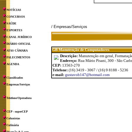
NOTÍCIAS
CONCURSOS
SAÚDE
/ Empresas/Serviços
ESPORTES
CANAL JURÍDICO
DIÁRIO OFICIAL
GB Manutenção de Computadores
ATAS CÂMARA
Descrição:
Manutenção em geral, Formatação,
FALECIMENTOS
Endereço:
Rua Mário Pisani, 300 - São Carlos
AGENDA
CEP:
13563-270
Telefone:
(16) 3419 - 3067 / (16) 9 8188 - 5236
e-mail:
gustavob147@hotmail.com
Classificados
Empresas/Serviços
Telefone/Operadora
CEP - superCEP
Colunistas
Culinária
Diversão & Lazer