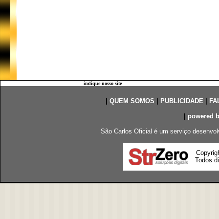
indique nosso site
|
QUEM SOMOS
|
PUBLICIDADE
|
FA
|
powered 
São Carlos Oficial é um serviço desenvol
Copyrig
Todos di