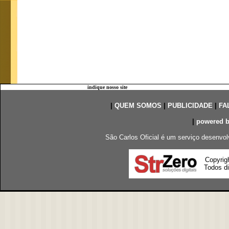
indique nosso site
|
QUEM SOMOS
|
PUBLICIDADE
|
FA
|
powered 
São Carlos Oficial é um serviço desenvol
Copyrig
Todos di