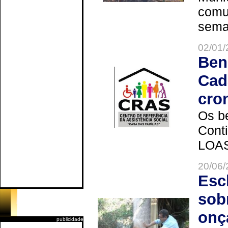
comun
seman
02/01/
Ben
Cad
cro
Os be
Cont
LOAS 
20/06/
Esc
sob
onç
publicidade