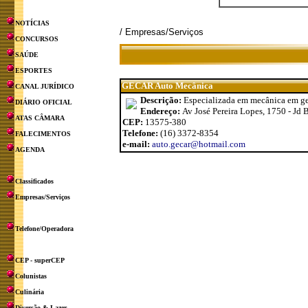
NOTÍCIAS
/ Empresas/Serviços
CONCURSOS
SAÚDE
ESPORTES
GECAR Auto Mecânica
CANAL JURÍDICO
Descrição:
Especializada em mecânica em ge
DIÁRIO OFICIAL
Endereço:
Av José Pereira Lopes, 1750 - Jd 
ATAS CÂMARA
CEP:
13575-380
Telefone:
(16) 3372-8354
FALECIMENTOS
e-mail:
auto.gecar@hotmail.com
AGENDA
Classificados
Empresas/Serviços
Telefone/Operadora
CEP - superCEP
Colunistas
Culinária
Diversão & Lazer