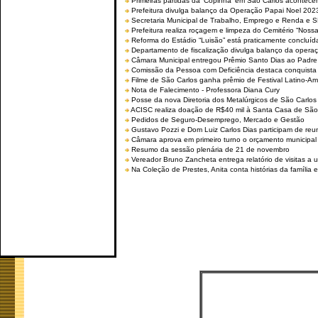
Primeiras partidas da ‘Copinha’ em São Carlos acontecem
Prefeitura divulga balanço da Operação Papai Noel 202
Secretaria Municipal de Trabalho, Emprego e Renda e
Prefeitura realiza roçagem e limpeza do Cemitério “No
Reforma do Estádio “Luisão” está praticamente concluíd
Departamento de fiscalização divulga balanço da opera
Câmara Municipal entregou Prêmio Santo Dias ao Padre 
Comissão da Pessoa com Deficiência destaca conquista d
Filme de São Carlos ganha prêmio de Festival Latino-Am
Nota de Falecimento - Professora Diana Cury
Posse da nova Diretoria dos Metalúrgicos de São Carlo
ACISC realiza doação de R$40 mil à Santa Casa de São
Pedidos de Seguro-Desemprego, Mercado e Gestão
Gustavo Pozzi e Dom Luiz Carlos Dias participam de re
Câmara aprova em primeiro turno o orçamento municipal
Resumo da sessão plenária de 21 de novembro
Vereador Bruno Zancheta entrega relatório de visitas a 
Na Coleção de Prestes, Anita conta histórias da família e