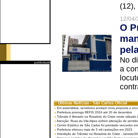
(12),
12/04/
O P
man
pel
No d
publicidade
a co
locut
contr
:: Últimas Notícias - São Carlos Oficial
Em assembleia, servidores aceitam nova proposta e enc
Prefeitura prorroga REFIS 2024 até 20 de dezembro
Trânsito é liberado na Rotatório do Cristo neste sábado 
Atenção: Ruas da Vila Alpes sofrem alteração de sentido 
Centro Estético de São Carlos foi premiado vencedor em 
Prefeitura efetuou mais de 5 mil castrações em 2023
Interdição de Trânsito na Rotatória do Cristo - Janeiro/2