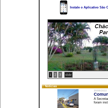
Instale o Aplicativo São 
1
2
3
slide
:: Notícias
30/06/2022
Comuni
A Secreta
foram inst