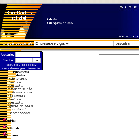
Sábado
8 de Agosto de 2026
O quê procura?
Usuário:
Senha:
esqueceu os dados?
cadastre-se gratuitamente
Pensamento
do dia:
"
Não temos o
direito de
consumir a
felicidade se não
a criarmos: como
não temos o
direito de
consumir a
riqueza, se não a
produzimos!
"
(Desconhecido)
Inicial
A Cidade
Turismo