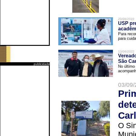
20/06/2022
USP pre
acadêm
Para reco
para cuida
13/06/2022
Vereado
São Car
publicidade
No último 
acompanha
03/09/
Pri
det
Car
O Sin
Muni