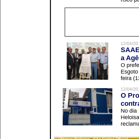
12/04/20
SAAE 
a Agê
O prefe
Esgoto
feira (
12/04/20
O Pro
contr
No dia
Helois
reclama