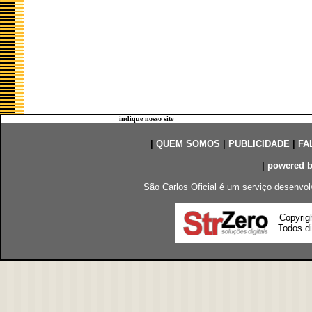
indique nosso site
|
QUEM SOMOS
|
PUBLICIDADE
|
FA
|
powered 
São Carlos Oficial é um serviço desenvol
Copyrig
Todos di