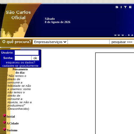
Sábado
8 de Agosto de 2026
O quê procura?
Usuário:
Senha:
esqueceu os dados?
cadastre-se gratuitamente
Pensamento
do dia:
"
Não temos o
direito de
consumir a
felicidade se não
a criarmos: como
não temos o
direito de
consumir a
riqueza, se não a
produzimos!
"
(Desconhecido)
Inicial
A Cidade
Turismo