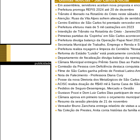
:: Últimas Notícias - São Carlos Oficial
Em assembleia, servidores aceitam nova proposta e enc
Prefeitura prorroga REFIS 2024 até 20 de dezembro
Trânsito é liberado na Rotatório do Cristo neste sábado 
Atenção: Ruas da Vila Alpes sofrem alteração de sentido 
Centro Estético de São Carlos foi premiado vencedor em 
Prefeitura efetuou mais de 5 mil castrações em 2023
Interdição de Trânsito na Rotatória do Cristo - Janeiro/2
Primeiras partidas da ‘Copinha’ em São Carlos acontecem
Prefeitura divulga balanço da Operação Papai Noel 202
Secretaria Municipal de Trabalho, Emprego e Renda e
Prefeitura realiza roçagem e limpeza do Cemitério “No
Reforma do Estádio “Luisão” está praticamente concluíd
Departamento de fiscalização divulga balanço da opera
Câmara Municipal entregou Prêmio Santo Dias ao Padre 
publicidade
Comissão da Pessoa com Deficiência destaca conquista d
Filme de São Carlos ganha prêmio de Festival Latino-Am
Nota de Falecimento - Professora Diana Cury
Posse da nova Diretoria dos Metalúrgicos de São Carlo
ACISC realiza doação de R$40 mil à Santa Casa de São
Pedidos de Seguro-Desemprego, Mercado e Gestão
Gustavo Pozzi e Dom Luiz Carlos Dias participam de re
Câmara aprova em primeiro turno o orçamento municipal
Resumo da sessão plenária de 21 de novembro
Vereador Bruno Zancheta entrega relatório de visitas a 
Na Coleção de Prestes, Anita conta histórias da família e