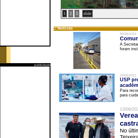
1
2
3
slide
:: Notícias
30/06/2022
Comuni
A Secreta
foram inst
publicidade
20/06/2022
USP pre
acadêm
Para reco
para cuida
13/06/20
Verea
castr
No últi
Teixei