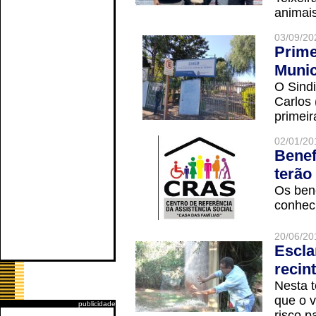
animais
03/09/20
Prime
Munic
O Sindi
Carlos
primeir
02/01/20
Benef
terão
Os ben
conheci
20/06/20
Escla
recin
Nesta t
que o v
publicidade
risco p