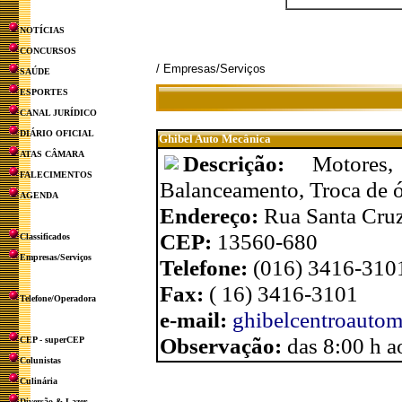
NOTÍCIAS
CONCURSOS
/ Empresas/Serviços
SAÚDE
ESPORTES
CANAL JURÍDICO
DIÁRIO OFICIAL
Ghibel Auto Mecânica
ATAS CÂMARA
Descrição:
Motores
FALECIMENTOS
Balanceamento, Troca de ó
AGENDA
Endereço:
Rua Santa Cru
CEP:
13560-680
Classificados
Empresas/Serviços
Telefone:
(016) 3416-310
Fax:
( 16) 3416-3101
Telefone/Operadora
e-mail:
ghibelcentroauto
Observação:
das 8:00 h a
CEP - superCEP
Colunistas
Culinária
Diversão & Lazer