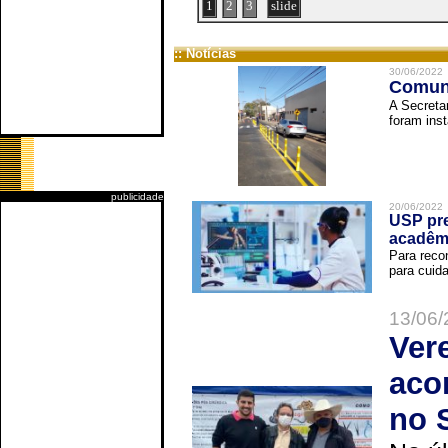
1
2
3
slide
:: Notícias
30/06/2022
Comuni
A Secreta
foram inst
publicidade
20/06/2022
USP pre
acadêm
Para reco
para cuida
13/06/
Ver
aco
no 