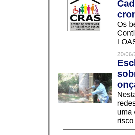
Cad
cro
Os be
Cont
LOAS 
20/06/
Esc
sob
onç
Nesta
redes
uma 
risco