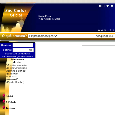
Sexta-Feira
7 de Agosto de 2026
O quê procura?
Usuário:
Senha:
esqueceu os dados?
cadastre-se gratuitamente
Pensamento
do dia:
"
A única maneira
de seguir nossos
sonhos é sendo
generoso
conosco
mesmos!
"
(Paulo Coelho)
Inicial
A Cidade
Turismo