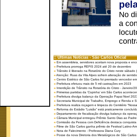
pel
No d
a co
locut
contr
:: Últimas Notícias - São Carlos Oficial
Em assembleia, servidores aceitam nova proposta e enc
Prefeitura prorroga REFIS 2024 até 20 de dezembro
Trânsito é liberado na Rotatório do Cristo neste sábado 
Atenção: Ruas da Vila Alpes sofrem alteração de sentido 
Centro Estético de São Carlos foi premiado vencedor em 
Prefeitura efetuou mais de 5 mil castrações em 2023
Interdição de Trânsito na Rotatória do Cristo - Janeiro/2
Primeiras partidas da ‘Copinha’ em São Carlos acontecem
Prefeitura divulga balanço da Operação Papai Noel 202
Secretaria Municipal de Trabalho, Emprego e Renda e
Prefeitura realiza roçagem e limpeza do Cemitério “No
Reforma do Estádio “Luisão” está praticamente concluíd
Departamento de fiscalização divulga balanço da opera
Câmara Municipal entregou Prêmio Santo Dias ao Padre 
Comissão da Pessoa com Deficiência destaca conquista d
Filme de São Carlos ganha prêmio de Festival Latino-Am
Nota de Falecimento - Professora Diana Cury
Posse da nova Diretoria dos Metalúrgicos de São Carlo