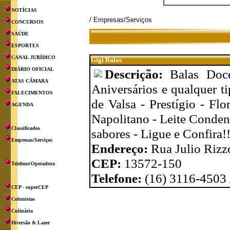
NOTÍCIAS
/ Empresas/Serviços
CONCURSOS
SAÚDE
ESPORTES
CANAL JURÍDICO
Gigi Balas
DIÁRIO OFICIAL
Descrição:
Balas Doc
ATAS CÂMARA
Aniversários e qualquer t
FALECIMENTOS
de Valsa - Prestígio - F
AGENDA
Napolitano - Leite Conden
Classificados
sabores - Ligue e Confira!
Empresas/Serviços
Endereço:
Rua Julio Rizzo
CEP:
13572-150
Telefone/Operadora
Telefone:
(16) 3116-4503
CEP - superCEP
Colunistas
Culinária
Diversão & Lazer