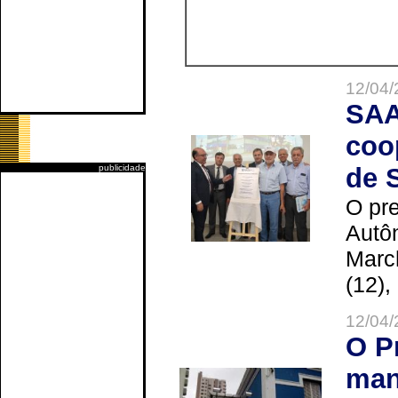
12/04/
SAA
coo
publicidade
de 
O pre
Autô
Marc
(12),
12/04/
O P
man