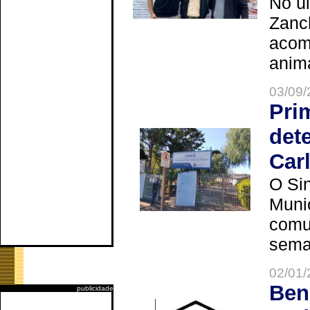
No úl
Zanch
acom
anima
03/09/
Pri
det
Car
O Sin
Muni
comun
seman
02/01/
Ben
publicidade