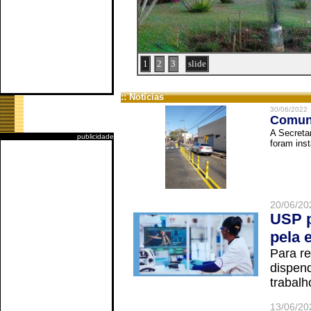
1
2
3
slide
:: Notícias
30/06/2022
Comuni
A Secreta
publicidade
foram inst
20/06/20
USP p
pela 
Para r
dispend
trabalho
13/06/20