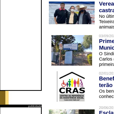
Verea
castr
No últi
Teixei
animais
03/09/20
Prime
Munic
O Sindi
Carlos
primeir
02/01/20
Benef
terão
Os ben
conheci
publicidade
20/06/20
Escla