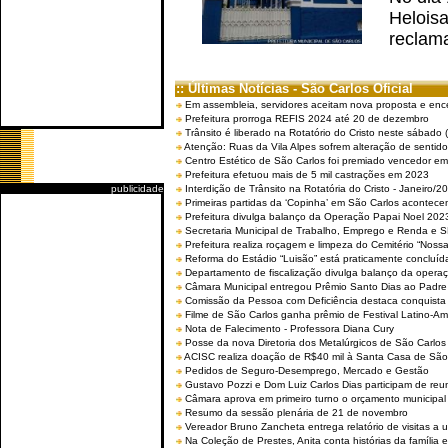
Helois
reclama
:: Últimas Notícias - São Carlos Oficial
Em assembleia, servidores aceitam nova proposta e enc
Prefeitura prorroga REFIS 2024 até 20 de dezembro
Trânsito é liberado na Rotatório do Cristo neste sábado 
Atenção: Ruas da Vila Alpes sofrem alteração de sentido 
Centro Estético de São Carlos foi premiado vencedor em 
Prefeitura efetuou mais de 5 mil castrações em 2023
publicidade
Interdição de Trânsito na Rotatória do Cristo - Janeiro/2
Primeiras partidas da ‘Copinha’ em São Carlos acontecem
Prefeitura divulga balanço da Operação Papai Noel 202
Secretaria Municipal de Trabalho, Emprego e Renda e
Prefeitura realiza roçagem e limpeza do Cemitério “No
Reforma do Estádio “Luisão” está praticamente concluíd
Departamento de fiscalização divulga balanço da opera
Câmara Municipal entregou Prêmio Santo Dias ao Padre 
Comissão da Pessoa com Deficiência destaca conquista d
Filme de São Carlos ganha prêmio de Festival Latino-Am
Nota de Falecimento - Professora Diana Cury
Posse da nova Diretoria dos Metalúrgicos de São Carlo
ACISC realiza doação de R$40 mil à Santa Casa de São
Pedidos de Seguro-Desemprego, Mercado e Gestão
Gustavo Pozzi e Dom Luiz Carlos Dias participam de re
Câmara aprova em primeiro turno o orçamento municipal
Resumo da sessão plenária de 21 de novembro
Vereador Bruno Zancheta entrega relatório de visitas a 
Na Coleção de Prestes, Anita conta histórias da família e