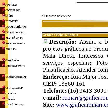
NOTÍCIAS
CONCURSOS
/ Empresas/Serviços
SAÚDE
ESPORTES
CANAL JURÍDICO
DIÁRIO OFICIAL
Gráfica e Editora Romari
ATAS CÂMARA
Descrição:
Assim, a R
FALECIMENTOS
projetos gráficos ao produ
AGENDA
Mala Direta, Impressos 
Classificados
serviços especiais: Fo
Empresas/Serviços
Plastificação. Atender com
Endereço:
Rua Major José
Telefone/Operadora
CEP:
13560-161
CEP - superCEP
Telefone:
(16) 3413-3000
Colunistas
e-mail:
romari@graficarom
Culinária
Site:
www.graficaromari.c
Diversão & Lazer