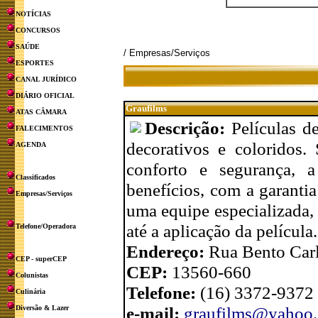
NOTÍCIAS
CONCURSOS
SAÚDE
/ Empresas/Serviços
ESPORTES
CANAL JURÍDICO
DIÁRIO OFICIAL
Graufilms
ATAS CÂMARA
Descrição:
Películas d
FALECIMENTOS
decorativos e coloridos.
AGENDA
conforto e segurança, 
Classificados
benefícios, com a garanti
Empresas/Serviços
uma equipe especializada,
até a aplicação da película.
Telefone/Operadora
Endereço:
Rua Bento Carl
CEP - superCEP
CEP:
13560-660
Colunistas
Telefone:
(16) 3372-9372
Culinária
e-mail:
graufilms@yahoo.
Diversão & Lazer