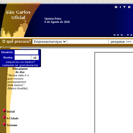
Quinta-Feira
6 de Agosto de 2026
O quê procura?
Usuário:
Senha:
esqueceu os dados?
cadastre-se gratuitamente
Pensamento
do dia:
"
Nossa vida é o
que nossos
pensamentos
dela fazem.
"
(Marco Aurélio)
Inicial
A Cidade
Turismo