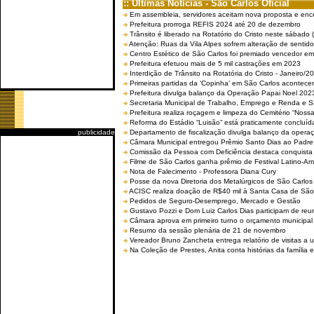
:: Últimas Notícias - São Carlos Oficial
Em assembleia, servidores aceitam nova proposta e enc
Prefeitura prorroga REFIS 2024 até 20 de dezembro
Trânsito é liberado na Rotatório do Cristo neste sábado 
Atenção: Ruas da Vila Alpes sofrem alteração de sentido 
Centro Estético de São Carlos foi premiado vencedor em 
Prefeitura efetuou mais de 5 mil castrações em 2023
Interdição de Trânsito na Rotatória do Cristo - Janeiro/2
Primeiras partidas da ‘Copinha’ em São Carlos acontecem
Prefeitura divulga balanço da Operação Papai Noel 202
Secretaria Municipal de Trabalho, Emprego e Renda e
Prefeitura realiza roçagem e limpeza do Cemitério “No
Reforma do Estádio “Luisão” está praticamente concluíd
publicidade
Departamento de fiscalização divulga balanço da opera
Câmara Municipal entregou Prêmio Santo Dias ao Padre 
Comissão da Pessoa com Deficiência destaca conquista d
Filme de São Carlos ganha prêmio de Festival Latino-Am
Nota de Falecimento - Professora Diana Cury
Posse da nova Diretoria dos Metalúrgicos de São Carlo
ACISC realiza doação de R$40 mil à Santa Casa de São
Pedidos de Seguro-Desemprego, Mercado e Gestão
Gustavo Pozzi e Dom Luiz Carlos Dias participam de re
Câmara aprova em primeiro turno o orçamento municipal
Resumo da sessão plenária de 21 de novembro
Vereador Bruno Zancheta entrega relatório de visitas a 
Na Coleção de Prestes, Anita conta histórias da família e