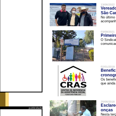
13/06/2022
Vereado
São Car
No último 
acompanha
03/09/2021
Primeir
O Sindica
comunicad
02/01/2019
Benefic
cronog
Os benefi
que ainda 
20/06/2018
Esclare
publicidade
onças
Nesta terç