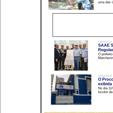
uma das o
12/04/2018
SAAE Sã
Regula
O prefeit
Marchezin
12/04/2018
O Proco
exibida
No dia 11
locutor d