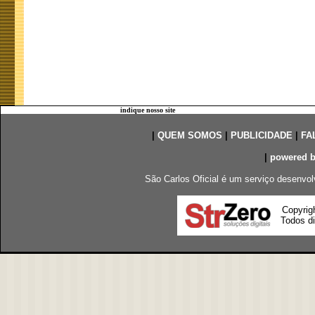
indique nosso site
|
QUEM SOMOS
|
PUBLICIDADE
|
FA
|
powered 
São Carlos Oficial é um serviço desenvol
Copyrig
Todos di