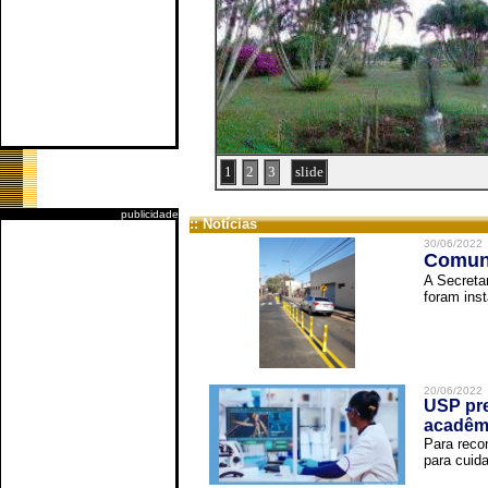
1
2
3
slide
publicidade
:: Notícias
30/06/2022
Comuni
A Secreta
foram inst
20/06/2022
USP pre
acadêm
Para reco
para cuida