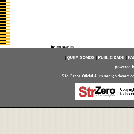
indique nosso site
|
QUEM SOMOS
|
PUBLICIDADE
|
FA
|
powered 
São Carlos Oficial é um serviço desenvol
Copyrig
Todos di