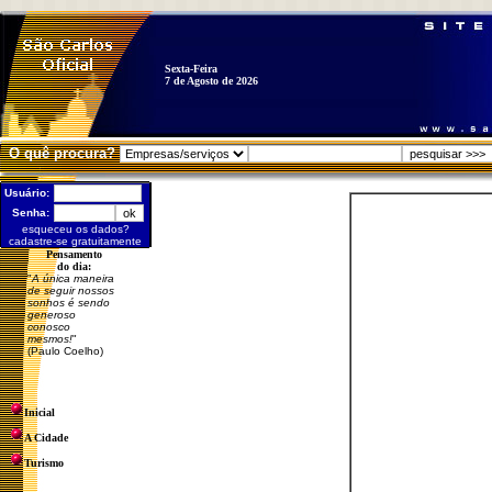
Sexta-Feira
7 de Agosto de 2026
O quê procura?
Usuário:
Senha:
esqueceu os dados?
cadastre-se gratuitamente
Pensamento
do dia:
"
A única maneira
de seguir nossos
sonhos é sendo
generoso
conosco
mesmos!
"
(Paulo Coelho)
Inicial
A Cidade
Turismo