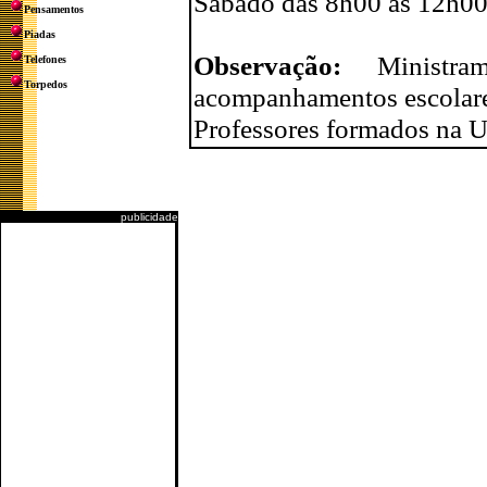
Sábado das 8h00 às 12h0
Pensamentos
Piadas
Observação:
Ministr
Telefones
Torpedos
acompanhamentos escolares
Professores formados na US
publicidade