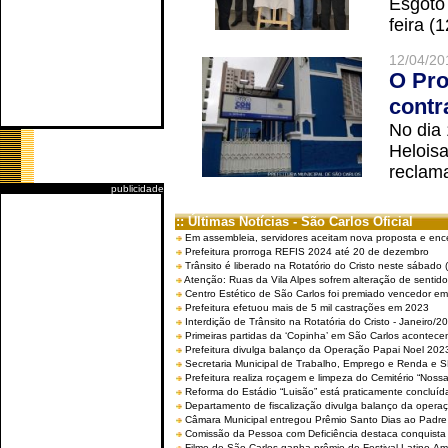
Esgoto
feira (
12/04/20
O Pro
contr
No dia
Helois
reclama
publicidade
:: Últimas Notícias - São Carlos Oficial
Em assembleia, servidores aceitam nova proposta e enc
Prefeitura prorroga REFIS 2024 até 20 de dezembro
Trânsito é liberado na Rotatório do Cristo neste sábado 
Atenção: Ruas da Vila Alpes sofrem alteração de sentido 
Centro Estético de São Carlos foi premiado vencedor em 
Prefeitura efetuou mais de 5 mil castrações em 2023
Interdição de Trânsito na Rotatória do Cristo - Janeiro/2
Primeiras partidas da ‘Copinha’ em São Carlos acontecem
Prefeitura divulga balanço da Operação Papai Noel 202
Secretaria Municipal de Trabalho, Emprego e Renda e
Prefeitura realiza roçagem e limpeza do Cemitério “No
Reforma do Estádio “Luisão” está praticamente concluíd
Departamento de fiscalização divulga balanço da opera
Câmara Municipal entregou Prêmio Santo Dias ao Padre 
Comissão da Pessoa com Deficiência destaca conquista d
Filme de São Carlos ganha prêmio de Festival Latino-Am