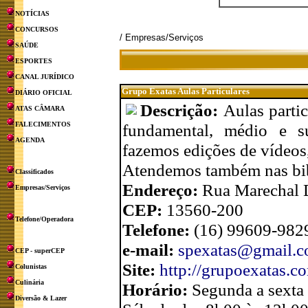
NOTÍCIAS
CONCURSOS
/ Empresas/Serviços
SAÚDE
ESPORTES
CANAL JURÍDICO
Grupo Exatas Aulas Particulares
DIÁRIO OFICIAL
Descrição:
Aulas parti
ATAS CÂMARA
FALECIMENTOS
fundamental, médio e su
AGENDA
fazemos edições de vídeos
Atendemos também nas bib
Classificados
Endereço:
Rua Marechal 
Empresas/Serviços
CEP:
13560-200
Telefone/Operadora
Telefone:
(16) 99609-982
e-mail:
spexatas@gmail.
CEP - superCEP
Site:
http://grupoexatas.co
Colunistas
Culinária
Horário:
Segunda a sexta
Diversão & Lazer