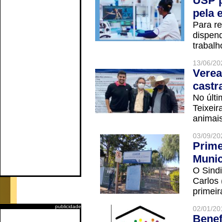
USP p
pela 
Para r
dispend
trabalho
13/06/20
Verea
castr
No últi
Teixei
animais
03/09/20
Prime
Munic
O Sindi
Carlos
primeir
publicidade
02/01/20
Benef