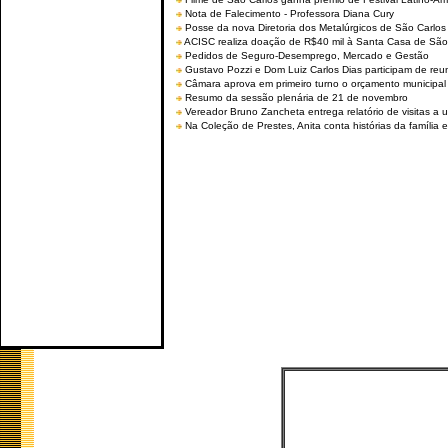
Nota de Falecimento - Professora Diana Cury
Posse da nova Diretoria dos Metalúrgicos de São Carlo
ACISC realiza doação de R$40 mil à Santa Casa de São
Pedidos de Seguro-Desemprego, Mercado e Gestão
Gustavo Pozzi e Dom Luiz Carlos Dias participam de re
Câmara aprova em primeiro turno o orçamento municipal
Resumo da sessão plenária de 21 de novembro
Vereador Bruno Zancheta entrega relatório de visitas a 
Na Coleção de Prestes, Anita conta histórias da família e