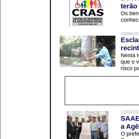
terão
Os ben
conheci
20/06/20
Escla
recin
Nesta t
que o v
risco p
12/04/20
SAAE 
a Agê
O prefe