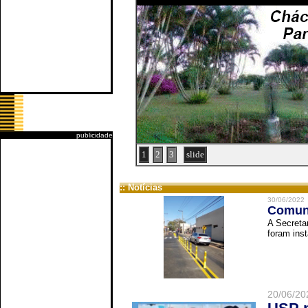
publicidade
1
2
3
slide
:: Notícias
30/06/2022
Comuni
A Secreta
foram inst
20/06/20