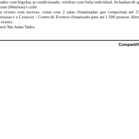
ados com frigobar, ar condicionado, telefone com linha individual, fechadura de
rnet (Wireless) e cofre.
 seu evento com sucesso, conta com 2 salas climatizadas que comportam até 1
pessoas e o Cenacon – Centro de Eventos climatizado para até 1.500 pessoas. Al
u evento.
creio São Judas Tadeu
Compartil