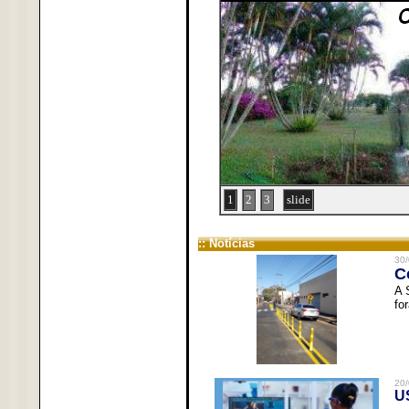
1
2
3
slide
:: Notícias
30/
C
A 
fo
20/
U