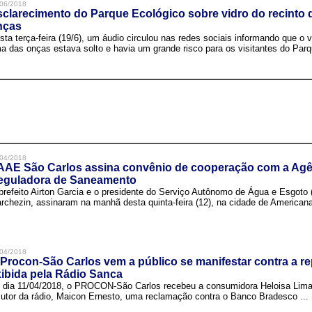
06/2018
clarecimento do Parque Ecológico sobre vidro do recinto
nças
sta terça-feira (19/6), um áudio circulou nas redes sociais informando que o v
a das onças estava solto e havia um grande risco para os visitantes do Parqu
04/2018
AAE São Carlos assina convênio de cooperação com a Agê
eguladora de Saneamento
prefeito Airton Garcia e o presidente do Serviço Autônomo de Água e Esgoto
rchezin, assinaram na manhã desta quinta-feira (12), na cidade de Americana,
04/2018
Procon-São Carlos vem a público se manifestar contra a r
ibida pela Rádio Sanca
 dia 11/04/2018, o PROCON-São Carlos recebeu a consumidora Heloisa Lim
cutor da rádio, Maicon Ernesto, uma reclamação contra o Banco Bradesco ...