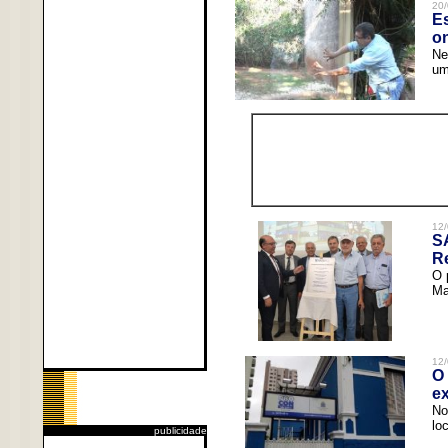
20/
Es
o
Ne
um
12/
S
R
O 
Ma
12/
O 
ex
No
lo
publicidade