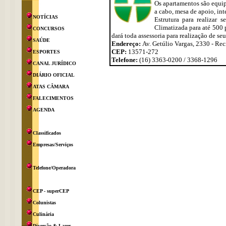
Os apartamentos são equip
a cabo, mesa de apoio, inte
NOTÍCIAS
Estrutura para realizar
Climatizada para até 500 
CONCURSOS
dará toda assessoria para realização de se
SAÚDE
Endereço:
Av. Getúlio Vargas, 2330 - Re
CEP:
13571-272
ESPORTES
Telefone:
(16) 3363-0200 / 3368-1296
CANAL JURÍDICO
DIÁRIO OFICIAL
ATAS CÂMARA
FALECIMENTOS
AGENDA
Classificados
Empresas/Serviços
Telefone/Operadora
CEP - superCEP
Colunistas
Culinária
Diversão & Lazer