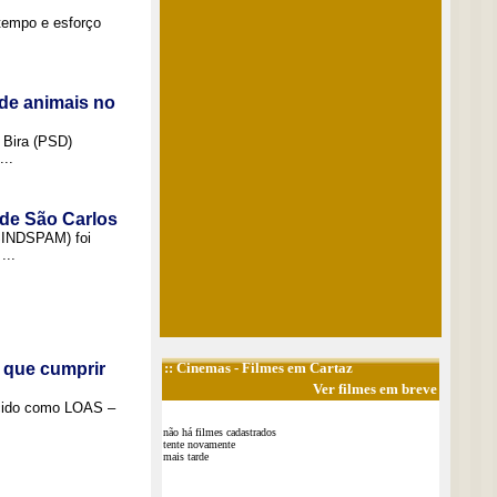
tempo e esforço
de animais no
 Bira (PSD)
..
 de São Carlos
(SINDSPAM) foi
...
 que cumprir
::
Cinemas
- Filmes em Cartaz
Ver filmes em breve
ecido como LOAS –
não há filmes cadastrados
tente novamente
mais tarde