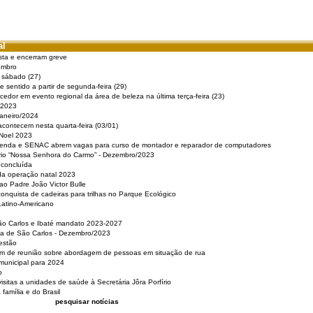
al
sta e encerram greve
embro
e sábado (27)
 sentido a partir de segunda-feira (29)
cedor em evento regional da área de beleza na última terça-feira (23)
 2023
Janeiro/2024
acontecem nesta quarta-feira (03/01)
 Noel 2023
 Renda e SENAC abrem vagas para curso de montador e reparador de computadores
ério “Nossa Senhora do Carmo” - Dezembro/2023
 concluída
da operação natal 2023
o Padre João Victor Bulle
nquista de cadeiras para trilhas no Parque Ecológico
Latino-Americano
São Carlos e Ibaté mandato 2023-2027
sa de São Carlos - Dezembro/2023
estão
pam de reunião sobre abordagem de pessoas em situação de rua
municipal para 2024
o
isitas a unidades de saúde à Secretária Jôra Porfírio
família e do Brasil
pesquisar notícias