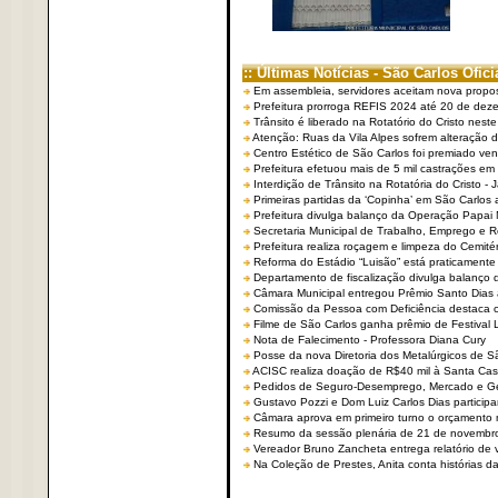
:: Últimas Notícias - São Carlos Ofici
Em assembleia, servidores aceitam nova propo
Prefeitura prorroga REFIS 2024 até 20 de dez
Trânsito é liberado na Rotatório do Cristo nest
Atenção: Ruas da Vila Alpes sofrem alteração de
Centro Estético de São Carlos foi premiado ven
Prefeitura efetuou mais de 5 mil castrações em
Interdição de Trânsito na Rotatória do Cristo - 
Primeiras partidas da ‘Copinha’ em São Carlos 
Prefeitura divulga balanço da Operação Papai
Secretaria Municipal de Trabalho, Emprego e
Prefeitura realiza roçagem e limpeza do Cemit
Reforma do Estádio “Luisão” está praticamente
Departamento de fiscalização divulga balanço 
Câmara Municipal entregou Prêmio Santo Dias a
Comissão da Pessoa com Deficiência destaca co
Filme de São Carlos ganha prêmio de Festival 
Nota de Falecimento - Professora Diana Cury
Posse da nova Diretoria dos Metalúrgicos de 
ACISC realiza doação de R$40 mil à Santa Ca
Pedidos de Seguro-Desemprego, Mercado e G
Gustavo Pozzi e Dom Luiz Carlos Dias partici
Câmara aprova em primeiro turno o orçamento 
Resumo da sessão plenária de 21 de novembr
Vereador Bruno Zancheta entrega relatório de v
Na Coleção de Prestes, Anita conta histórias da 