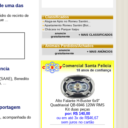
 de uma das
idro do recinto de
:: Classificados
e ...
Aluga-se Apto no Romeu Santini...
Apartamento Romeu Santini (Bot...
Chácara no Parque Itaipu
anuncie
+ MAIS CLASSIFICADOS
gratuitamente
:: Animais Perdidos/Achados
anuncie
+ MAIS ANÚNCIOS
gratuitamente
ncia
 (SAAE), Benedito
 ...
eportagem
a, acompanhada do