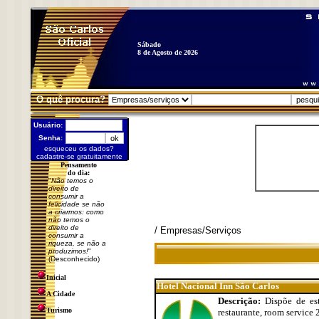
Sábado
8 de Agosto de 2026
O quê procura?
Usuário:
Senha:
esqueceu os dados?
cadastre-se gratuitamente
Pensamento
do dia:
"
Não temos o
direito de
consumir a
felicidade se não
a criarmos: como
não temos o
direito de
/ Empresas/Serviços
consumir a
riqueza, se não a
produzimos!
"
(Desconhecido)
Inicial
Hotel Nacional Inn São Carlos
A Cidade
Descrição:
Dispõe de est
Turismo
restaurante, room service 2