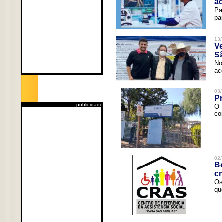
a
Pa
pa
13/
V
Sã
No
ac
03/
Pr
publicidade
O 
co
02/
Be
c
Os
qu