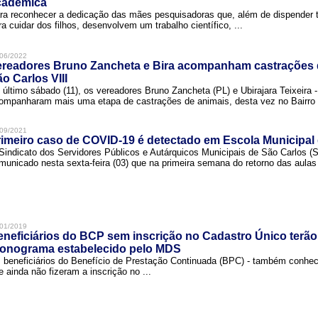
cadêmica
ra reconhecer a dedicação das mães pesquisadoras que, além de dispender 
ra cuidar dos filhos, desenvolvem um trabalho científico, ...
06/2022
ereadores Bruno Zancheta e Bira acompanham castrações 
o Carlos VIII
 último sábado (11), os vereadores Bruno Zancheta (PL) e Ubirajara Teixeira -
ompanharam mais uma etapa de castrações de animais, desta vez no Bairro .
09/2021
imeiro caso de COVID-19 é detectado em Escola Municipal
Sindicato dos Servidores Públicos e Autárquicos Municipais de São Carlos 
municado nesta sexta-feira (03) que na primeira semana do retorno das aulas 
01/2019
neficiários do BCP sem inscrição no Cadastro Único terão
ronograma estabelecido pelo MDS
 beneficiários do Benefício de Prestação Continuada (BPC) - também conh
e ainda não fizeram a inscrição no ...