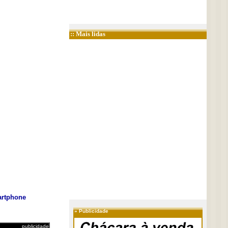
:: Mais lidas
rtphone
»
Publicidade
publicidade