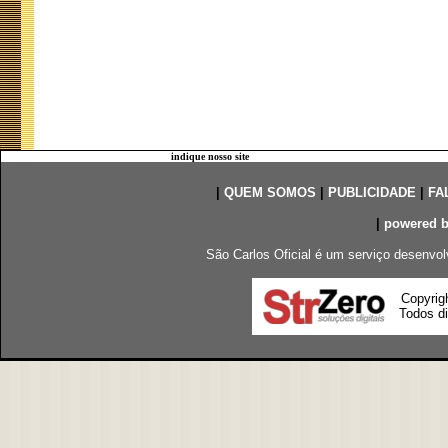
indique nosso site
|
QUEM SOMOS
|
PUBLICIDADE
|
FA
|
powered 
São Carlos Oficial é um serviço desenvol
Copyrig
Todos di