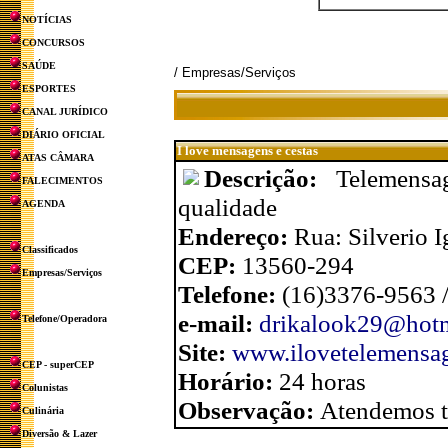
NOTÍCIAS
CONCURSOS
SAÚDE
/ Empresas/Serviços
ESPORTES
CANAL JURÍDICO
DIÁRIO OFICIAL
I love mensagens e cestas
ATAS CÂMARA
Descrição:
Telemensa
FALECIMENTOS
qualidade
AGENDA
Endereço:
Rua: Silverio 
Classificados
CEP:
13560-294
Empresas/Serviços
Telefone:
(16)3376-9563 
e-mail:
drikalook29@hot
Telefone/Operadora
Site:
www.ilovetelemensa
CEP - superCEP
Horário:
24 horas
Colunistas
Observação:
Atendemos t
Culinária
Diversão & Lazer