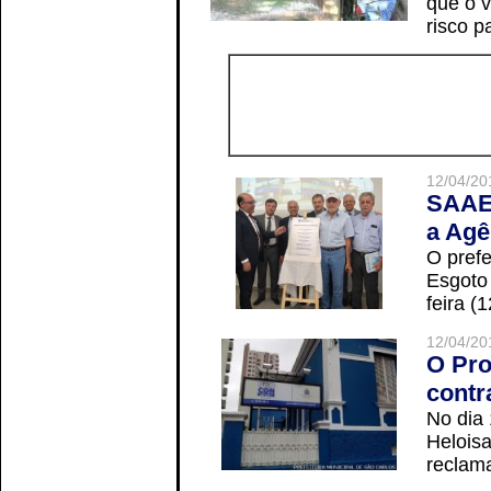
que o v
risco p
12/04/20
SAAE 
a Agê
O prefe
Esgoto
feira (
12/04/20
O Pro
contr
No dia
Helois
reclama