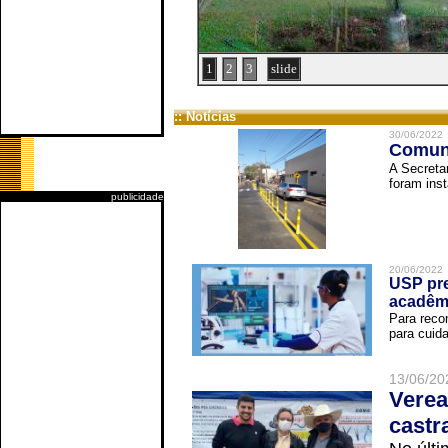
1
2
3
slide
:: Notícias
30/06/2022
Comuni
A Secreta
foram inst
publicidade
20/06/2022
USP pre
acadêm
Para reco
para cuida
13/06/20
Verea
castr