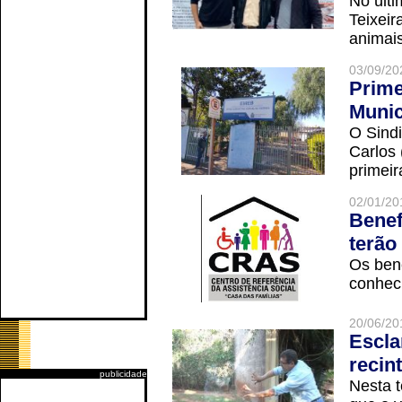
No últi
Teixei
animais
03/09/20
Prime
Munic
O Sindi
Carlos
primeir
02/01/20
Benef
terão
Os ben
conheci
20/06/20
Escla
recin
publicidade
Nesta t