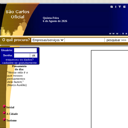
Quinta-Feira
6 de Agosto de 2026
O quê procura?
Usuário:
Senha:
esqueceu os dados?
cadastre-se gratuitamente
Pensamento
do dia:
"
Nossa vida é o
que nossos
pensamentos
dela fazem.
"
(Marco Aurélio)
Inicial
A Cidade
Turismo