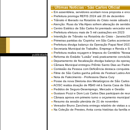
:: Últimas Notícias - São Carlos Oficial
Em assembleia, servidores aceitam nova proposta e enc
Prefeitura prorroga REFIS 2024 até 20 de dezembro
Trânsito é liberado na Rotatório do Cristo neste sábado 
Atenção: Ruas da Vila Alpes sofrem alteração de sentido 
Centro Estético de São Carlos foi premiado vencedor em 
Prefeitura efetuou mais de 5 mil castrações em 2023
Interdição de Trânsito na Rotatória do Cristo - Janeiro/2
Primeiras partidas da ‘Copinha’ em São Carlos acontecem
Prefeitura divulga balanço da Operação Papai Noel 202
Secretaria Municipal de Trabalho, Emprego e Renda e
Prefeitura realiza roçagem e limpeza do Cemitério “No
publicidade
Reforma do Estádio “Luisão” está praticamente concluíd
Departamento de fiscalização divulga balanço da opera
Câmara Municipal entregou Prêmio Santo Dias ao Padre 
Comissão da Pessoa com Deficiência destaca conquista d
Filme de São Carlos ganha prêmio de Festival Latino-Am
Nota de Falecimento - Professora Diana Cury
Posse da nova Diretoria dos Metalúrgicos de São Carlo
ACISC realiza doação de R$40 mil à Santa Casa de São
Pedidos de Seguro-Desemprego, Mercado e Gestão
Gustavo Pozzi e Dom Luiz Carlos Dias participam de re
Câmara aprova em primeiro turno o orçamento municipal
Resumo da sessão plenária de 21 de novembro
Vereador Bruno Zancheta entrega relatório de visitas a 
Na Coleção de Prestes, Anita conta histórias da família e