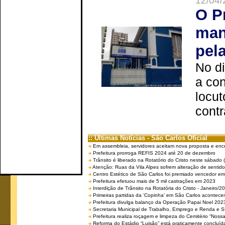
12/04/
O P
man
pel
No d
a co
locut
contr
:: Últimas Notícias - São Carlos Oficial
Em assembleia, servidores aceitam nova proposta e enc
Prefeitura prorroga REFIS 2024 até 20 de dezembro
Trânsito é liberado na Rotatório do Cristo neste sábado 
Atenção: Ruas da Vila Alpes sofrem alteração de sentido 
Centro Estético de São Carlos foi premiado vencedor em 
Prefeitura efetuou mais de 5 mil castrações em 2023
Interdição de Trânsito na Rotatória do Cristo - Janeiro/2
Primeiras partidas da ‘Copinha’ em São Carlos acontecem
Prefeitura divulga balanço da Operação Papai Noel 202
Secretaria Municipal de Trabalho, Emprego e Renda e
Prefeitura realiza roçagem e limpeza do Cemitério “No
Reforma do Estádio “Luisão” está praticamente concluíd