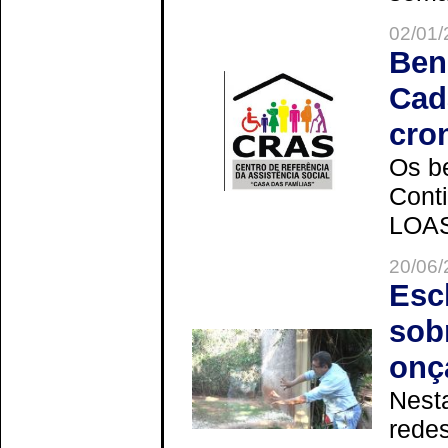
02/01/
Ben
Cad
cro
Os be
Cont
LOAS 
20/06/
Esc
sob
onç
Nesta
redes