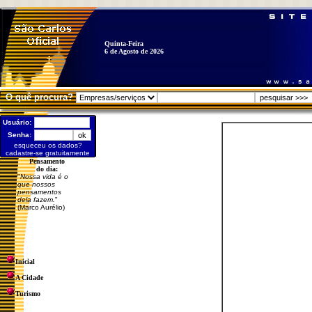
Quinta-Feira
6 de Agosto de 2026
O quê procura?
Usuário:
Senha:
esqueceu os dados?
cadastre-se gratuitamente
Pensamento
do dia:
"
Nossa vida é o
que nossos
pensamentos
dela fazem.
"
(Marco Aurélio)
Inicial
A Cidade
Turismo