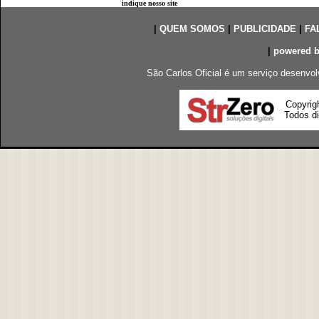
indique nosso site
|
QUEM SOMOS
|
PUBLICIDADE
|
FA
|
powered 
São Carlos Oficial é um serviço desenvol
Copyrig
Todos di