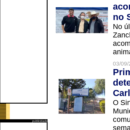
aco
no 
No úl
Zanch
acom
anima
03/09/
Pri
det
Car
O Sin
Muni
comun
publicidade
seman