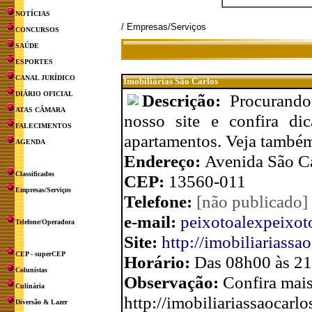
NOTÍCIAS
/ Empresas/Serviços
CONCURSOS
SAÚDE
ESPORTES
CANAL JURÍDICO
Imobiliárias São Carlos
DIÁRIO OFICIAL
Descrição:
Procurando
ATAS CÂMARA
nosso site e confira di
FALECIMENTOS
apartamentos. Veja também
AGENDA
Endereço:
Avenida São Ca
Classificados
CEP:
13560-011
Empresas/Serviços
Telefone:
[não publicado]
e-mail:
peixotoalexpeixo
Telefone/Operadora
Site:
http://imobiliariassa
CEP - superCEP
Horário:
Das 08h00 às 2
Colunistas
Observação:
Confira mais
Culinária
http://imobiliariassaocarl
Diversão & Lazer