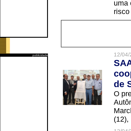
uma 
risco
12/04/
publicidade
SAA
coo
de 
O pre
Autô
Marc
(12),