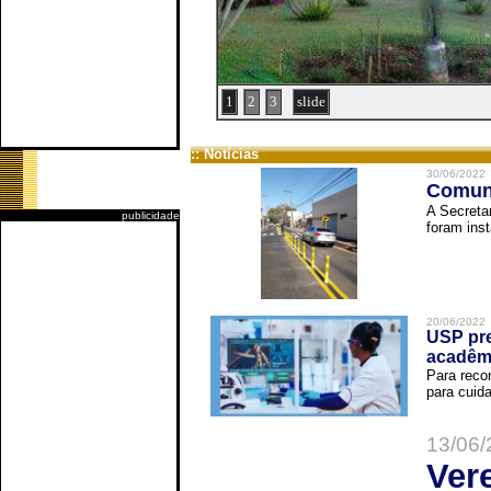
1
2
3
slide
:: Notícias
30/06/2022
Comuni
A Secreta
publicidade
foram inst
20/06/2022
USP pre
acadêm
Para reco
para cuida
13/06/
Ver