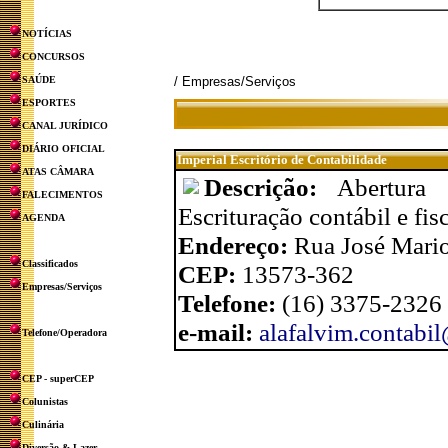
NOTÍCIAS
CONCURSOS
SAÚDE
/ Empresas/Serviços
ESPORTES
CANAL JURÍDICO
DIÁRIO OFICIAL
Imperial Escritório de Contabilidade
ATAS CÂMARA
Descrição:
Abertura 
FALECIMENTOS
Escrituração contábil e fis
AGENDA
Endereço:
Rua José Mario
Classificados
CEP:
13573-362
Empresas/Serviços
Telefone:
(16) 3375-2326
e-mail:
alafalvim.contabi
Telefone/Operadora
CEP - superCEP
Colunistas
Culinária
Diversão & Lazer