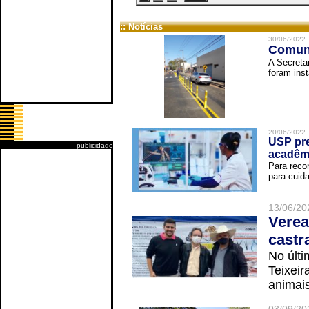
:: Notícias
30/06/2022
Comuni
A Secreta
foram inst
20/06/2022
USP pre
publicidade
acadêm
Para reco
para cuida
13/06/20
Verea
castr
No últi
Teixei
animais