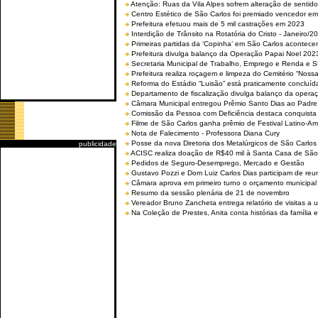
Atenção: Ruas da Vila Alpes sofrem alteração de sentido 
Centro Estético de São Carlos foi premiado vencedor em 
Prefeitura efetuou mais de 5 mil castrações em 2023
Interdição de Trânsito na Rotatória do Cristo - Janeiro/2
Primeiras partidas da ‘Copinha’ em São Carlos acontecem
Prefeitura divulga balanço da Operação Papai Noel 202
Secretaria Municipal de Trabalho, Emprego e Renda e
Prefeitura realiza roçagem e limpeza do Cemitério “No
Reforma do Estádio “Luisão” está praticamente concluíd
Departamento de fiscalização divulga balanço da opera
Câmara Municipal entregou Prêmio Santo Dias ao Padre 
Comissão da Pessoa com Deficiência destaca conquista d
Filme de São Carlos ganha prêmio de Festival Latino-Am
Nota de Falecimento - Professora Diana Cury
Posse da nova Diretoria dos Metalúrgicos de São Carlo
publicidade
ACISC realiza doação de R$40 mil à Santa Casa de São
Pedidos de Seguro-Desemprego, Mercado e Gestão
Gustavo Pozzi e Dom Luiz Carlos Dias participam de re
Câmara aprova em primeiro turno o orçamento municipal
Resumo da sessão plenária de 21 de novembro
Vereador Bruno Zancheta entrega relatório de visitas a 
Na Coleção de Prestes, Anita conta histórias da família e