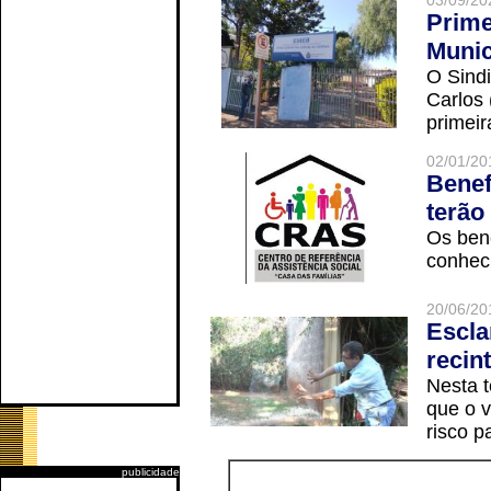
03/09/20
Prime
Munic
O Sindi
Carlos
primeir
02/01/20
Benef
terão
Os ben
conheci
20/06/20
Escla
recin
Nesta t
que o v
risco p
publicidade