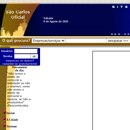
Sábado
8 de Agosto de 2026
O quê procura?
Usuário:
Senha:
esqueceu os dados?
cadastre-se gratuitamente
Pensamento
do dia:
"
Não temos o
direito de
consumir a
felicidade se não
a criarmos: como
não temos o
direito de
consumir a
riqueza, se não a
produzimos!
"
(Desconhecido)
Inicial
A Cidade
Turismo