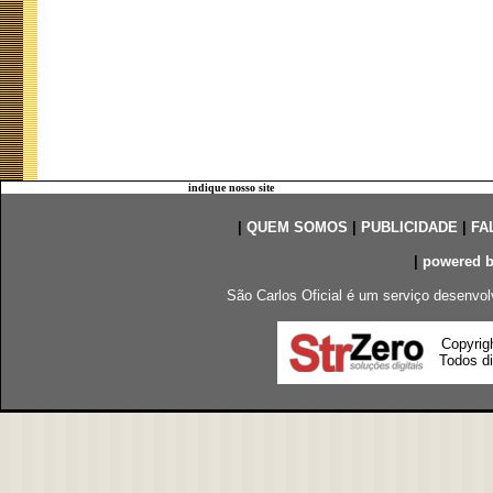
indique nosso site
|
QUEM SOMOS
|
PUBLICIDADE
|
FA
|
powered 
São Carlos Oficial é um serviço desenvol
Copyrig
Todos di