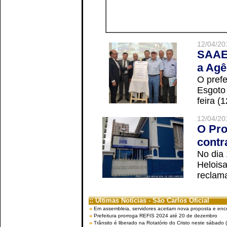
12/04/20
SAAE 
a Agê
O prefe
Esgoto
feira (
12/04/20
O Pro
contr
No dia
Helois
reclama
:: Últimas Notícias - São Carlos Oficial
Em assembleia, servidores aceitam nova proposta e enc
Prefeitura prorroga REFIS 2024 até 20 de dezembro
Trânsito é liberado na Rotatório do Cristo neste sábado 