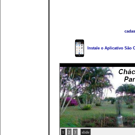
cadas
Instale o Aplicativo São 
1
2
3
slide