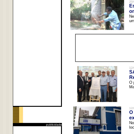
20/
Es
o
Ne
um
12/
S
R
O 
Ma
12/
O 
ex
No
publicidade
lo