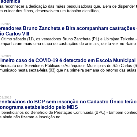
cadêmica
ra reconhecer a dedicação das mães pesquisadoras que, além de dispender 
ra cuidar dos filhos, desenvolvem um trabalho científico, ...
06/2022
ereadores Bruno Zancheta e Bira acompanham castrações 
o Carlos VIII
 último sábado (11), os vereadores Bruno Zancheta (PL) e Ubirajara Teixeira -
ompanharam mais uma etapa de castrações de animais, desta vez no Bairro .
09/2021
imeiro caso de COVID-19 é detectado em Escola Municipal
Sindicato dos Servidores Públicos e Autárquicos Municipais de São Carlos 
municado nesta sexta-feira (03) que na primeira semana do retorno das aulas 
01/2019
neficiários do BCP sem inscrição no Cadastro Único terão
ronograma estabelecido pelo MDS
 beneficiários do Benefício de Prestação Continuada (BPC) - também conh
e ainda não fizeram a inscrição no ...