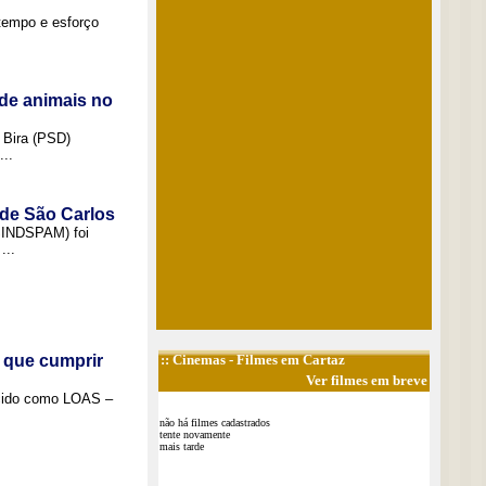
tempo e esforço
de animais no
 Bira (PSD)
..
 de São Carlos
(SINDSPAM) foi
...
 que cumprir
::
Cinemas
- Filmes em Cartaz
Ver filmes em breve
ecido como LOAS –
não há filmes cadastrados
tente novamente
mais tarde