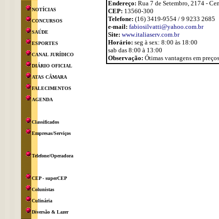
Endereço:
Rua 7 de Setembro, 2174 - Cen
NOTÍCIAS
CEP:
13560-300
Telefone:
(16) 3419-9554 / 9 9233 2685
CONCURSOS
e-mail:
fabiosilvatti@yahoo.com.br
SAÚDE
Site:
www.italiaserv.com.br
Horário:
seg à sex: 8:00 às 18:00
ESPORTES
sab das 8:00 à 13:00
CANAL JURÍDICO
Observação:
Ótimas vantagens em preços e
DIÁRIO OFICIAL
ATAS CÂMARA
FALECIMENTOS
AGENDA
Classificados
Empresas/Serviços
Telefone/Operadora
CEP - superCEP
Colunistas
Culinária
Diversão & Lazer