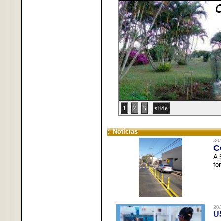
1
2
3
slide
:: Notícias
30/
C
A 
fo
20/
U