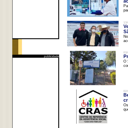
a
Pa
pa
13/
V
Sã
No
ac
03/
Pr
publicidade
O 
co
02/
Be
c
Os
qu