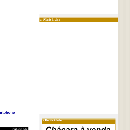
:: Mais lidas
rtphone
»
Publicidade
publicidade