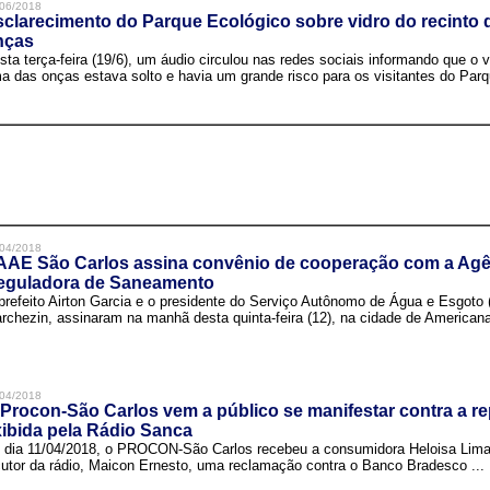
06/2018
clarecimento do Parque Ecológico sobre vidro do recinto
nças
sta terça-feira (19/6), um áudio circulou nas redes sociais informando que o v
a das onças estava solto e havia um grande risco para os visitantes do Parqu
04/2018
AAE São Carlos assina convênio de cooperação com a Agê
eguladora de Saneamento
prefeito Airton Garcia e o presidente do Serviço Autônomo de Água e Esgoto
rchezin, assinaram na manhã desta quinta-feira (12), na cidade de Americana,
04/2018
Procon-São Carlos vem a público se manifestar contra a r
ibida pela Rádio Sanca
 dia 11/04/2018, o PROCON-São Carlos recebeu a consumidora Heloisa Lim
cutor da rádio, Maicon Ernesto, uma reclamação contra o Banco Bradesco ...