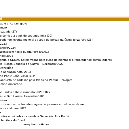
al
sta e encerram greve
embro
e sábado (27)
 sentido a partir de segunda-feira (29)
cedor em evento regional da área de beleza na última terça-feira (23)
 2023
Janeiro/2024
acontecem nesta quarta-feira (03/01)
 Noel 2023
 Renda e SENAC abrem vagas para curso de montador e reparador de computadores
ério “Nossa Senhora do Carmo” - Dezembro/2023
 concluída
da operação natal 2023
o Padre João Victor Bulle
nquista de cadeiras para trilhas no Parque Ecológico
Latino-Americano
São Carlos e Ibaté mandato 2023-2027
sa de São Carlos - Dezembro/2023
estão
pam de reunião sobre abordagem de pessoas em situação de rua
municipal para 2024
o
isitas a unidades de saúde à Secretária Jôra Porfírio
família e do Brasil
pesquisar notícias