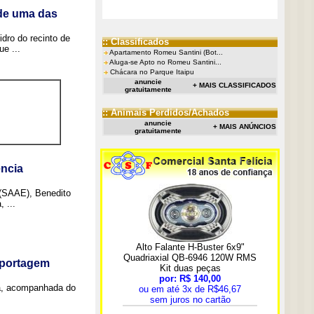
 de uma das
idro do recinto de
:: Classificados
e ...
Apartamento Romeu Santini (Bot...
Aluga-se Apto no Romeu Santini...
Chácara no Parque Itaipu
anuncie
+ MAIS CLASSIFICADOS
gratuitamente
:: Animais Perdidos/Achados
anuncie
+ MAIS ANÚNCIOS
gratuitamente
ncia
 (SAAE), Benedito
 ...
eportagem
a, acompanhada do