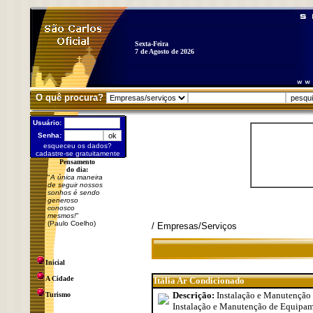
Sexta-Feira
7 de Agosto de 2026
O quê procura?
Usuário:
Senha:
esqueceu os dados?
cadastre-se gratuitamente
Pensamento
do dia:
"
A única maneira
de seguir nossos
sonhos é sendo
generoso
conosco
mesmos!
"
(Paulo Coelho)
/ Empresas/Serviços
Inicial
A Cidade
Itália Ar Condicionado
Descrição:
Instalação e Manutenção
Turismo
Instalação e Manutenção de Equipame