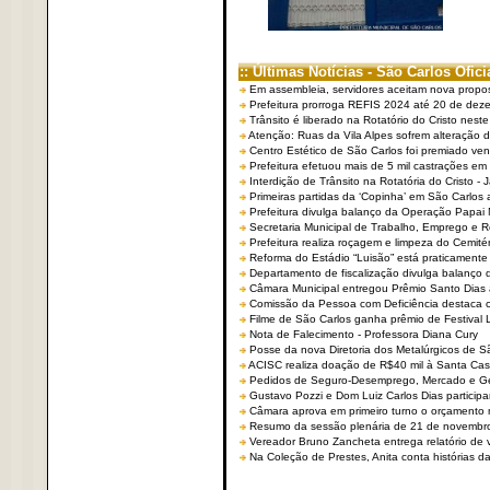
:: Últimas Notícias - São Carlos Ofici
Em assembleia, servidores aceitam nova propo
Prefeitura prorroga REFIS 2024 até 20 de dez
Trânsito é liberado na Rotatório do Cristo nest
Atenção: Ruas da Vila Alpes sofrem alteração de
Centro Estético de São Carlos foi premiado ven
Prefeitura efetuou mais de 5 mil castrações em
Interdição de Trânsito na Rotatória do Cristo - 
Primeiras partidas da ‘Copinha’ em São Carlos 
Prefeitura divulga balanço da Operação Papai
Secretaria Municipal de Trabalho, Emprego e
Prefeitura realiza roçagem e limpeza do Cemit
Reforma do Estádio “Luisão” está praticamente
Departamento de fiscalização divulga balanço 
Câmara Municipal entregou Prêmio Santo Dias a
Comissão da Pessoa com Deficiência destaca co
Filme de São Carlos ganha prêmio de Festival 
Nota de Falecimento - Professora Diana Cury
Posse da nova Diretoria dos Metalúrgicos de 
ACISC realiza doação de R$40 mil à Santa Ca
Pedidos de Seguro-Desemprego, Mercado e G
Gustavo Pozzi e Dom Luiz Carlos Dias partici
Câmara aprova em primeiro turno o orçamento 
Resumo da sessão plenária de 21 de novembr
Vereador Bruno Zancheta entrega relatório de v
Na Coleção de Prestes, Anita conta histórias da 