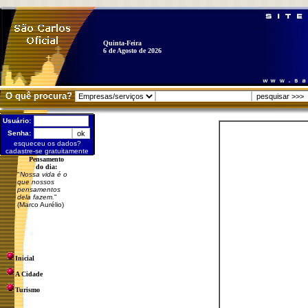
Quinta-Feira
6 de Agosto de 2026
O quê procura?
Usuário:
Senha:
esqueceu os dados?
cadastre-se gratuitamente
Pensamento
do dia:
"
Nossa vida é o
que nossos
pensamentos
dela fazem.
"
(Marco Aurélio)
Inicial
A Cidade
Turismo