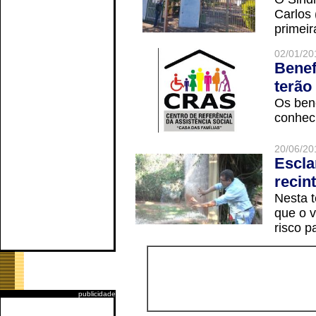
Carlos
primeir
02/01/20
Benef
terão
Os ben
conheci
20/06/20
Escla
recin
Nesta t
que o v
risco p
publicidade