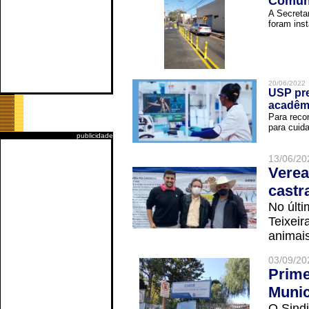
Comuni
A Secreta
foram inst
20/06/2022
USP pre
acadêm
Para reco
para cuida
publicidade
13/06/20
Verea
castr
No últi
Teixei
animais
03/09/20
Prime
Munic
O Sindi