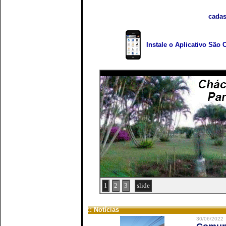
cadas
Instale o Aplicativo São 
1
2
3
slide
:: Notícias
30/06/2022