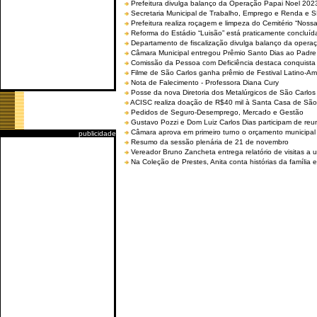
Prefeitura divulga balanço da Operação Papai Noel 202
Secretaria Municipal de Trabalho, Emprego e Renda e
Prefeitura realiza roçagem e limpeza do Cemitério “No
Reforma do Estádio “Luisão” está praticamente concluíd
Departamento de fiscalização divulga balanço da opera
Câmara Municipal entregou Prêmio Santo Dias ao Padre 
Comissão da Pessoa com Deficiência destaca conquista d
Filme de São Carlos ganha prêmio de Festival Latino-Am
Nota de Falecimento - Professora Diana Cury
Posse da nova Diretoria dos Metalúrgicos de São Carlo
ACISC realiza doação de R$40 mil à Santa Casa de São
Pedidos de Seguro-Desemprego, Mercado e Gestão
Gustavo Pozzi e Dom Luiz Carlos Dias participam de re
Câmara aprova em primeiro turno o orçamento municipal
publicidade
Resumo da sessão plenária de 21 de novembro
Vereador Bruno Zancheta entrega relatório de visitas a 
Na Coleção de Prestes, Anita conta histórias da família e