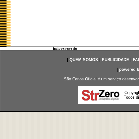
indique nosso site
|
QUEM SOMOS
|
PUBLICIDADE
|
FA
|
powered 
São Carlos Oficial é um serviço desenvol
Copyrig
Todos di