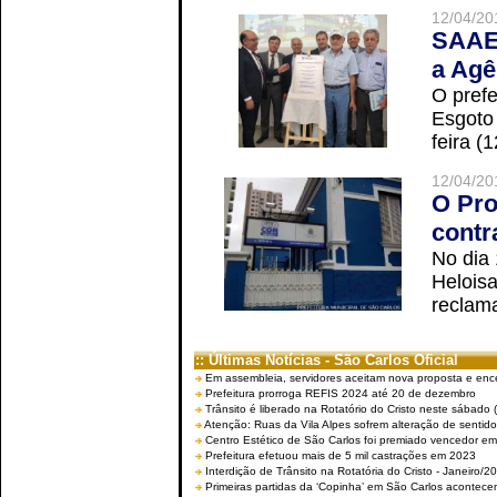
12/04/20
SAAE 
a Agê
O prefe
Esgoto
feira (
12/04/20
O Pro
contr
No dia
Helois
reclama
:: Últimas Notícias - São Carlos Oficial
Em assembleia, servidores aceitam nova proposta e enc
Prefeitura prorroga REFIS 2024 até 20 de dezembro
Trânsito é liberado na Rotatório do Cristo neste sábado 
Atenção: Ruas da Vila Alpes sofrem alteração de sentido 
Centro Estético de São Carlos foi premiado vencedor em 
Prefeitura efetuou mais de 5 mil castrações em 2023
Interdição de Trânsito na Rotatória do Cristo - Janeiro/2
Primeiras partidas da ‘Copinha’ em São Carlos acontecem