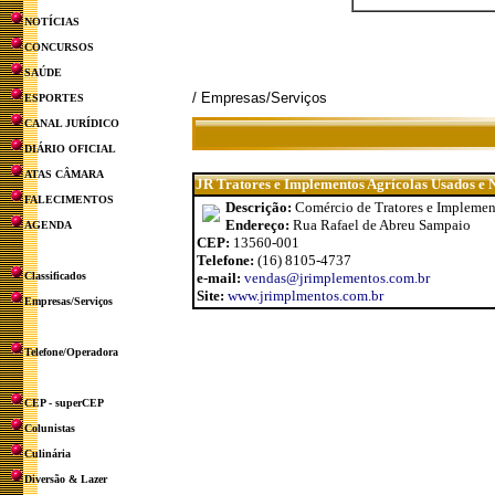
NOTÍCIAS
CONCURSOS
SAÚDE
/ Empresas/Serviços
ESPORTES
CANAL JURÍDICO
DIÁRIO OFICIAL
ATAS CÂMARA
JR Tratores e Implementos Agrícolas Usados e 
FALECIMENTOS
Descrição:
Comércio de Tratores e Implemen
Endereço:
Rua Rafael de Abreu Sampaio
AGENDA
CEP:
13560-001
Telefone:
(16) 8105-4737
Classificados
e-mail:
vendas@jrimplementos.com.br
Site:
www.jrimplmentos.com.br
Empresas/Serviços
Telefone/Operadora
CEP - superCEP
Colunistas
Culinária
Diversão & Lazer