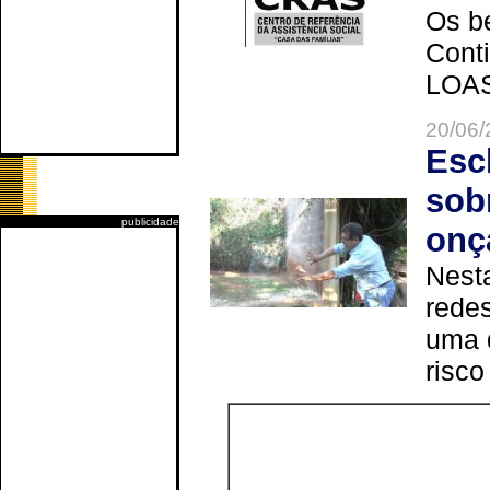
Os be
Cont
LOAS 
20/06/
Esc
sob
publicidade
onç
Nesta
redes
uma 
risco