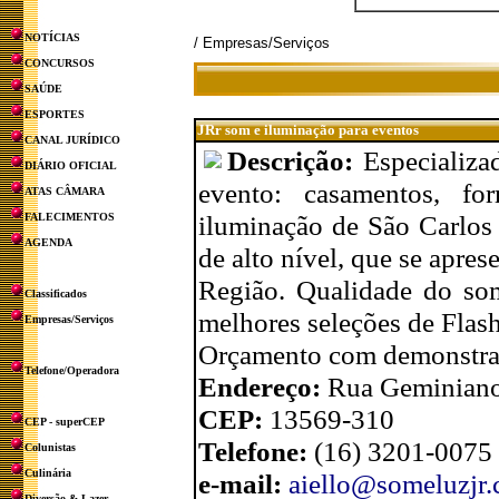
NOTÍCIAS
/ Empresas/Serviços
CONCURSOS
SAÚDE
ESPORTES
JRr som e iluminação para eventos
CANAL JURÍDICO
Descrição:
Especializa
DIÁRIO OFICIAL
evento: casamentos, for
ATAS CÂMARA
iluminação de São Carlos 
FALECIMENTOS
AGENDA
de alto nível, que se apre
Região. Qualidade do so
Classificados
melhores seleções de Flash
Empresas/Serviços
Orçamento com demonstra
Telefone/Operadora
Endereço:
Rua Geminiano
CEP:
13569-310
CEP - superCEP
Telefone:
(16) 3201-0075
Colunistas
Culinária
e-mail:
aiello@someluzjr.
Diversão & Lazer