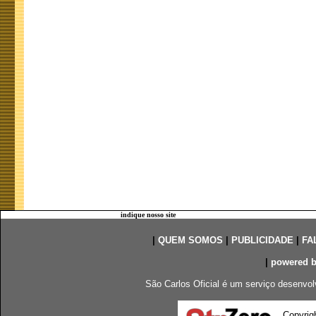
indique nosso site
|
QUEM SOMOS
|
PUBLICIDADE
|
FA
|
powered 
São Carlos Oficial é um serviço desenvol
Copyrig