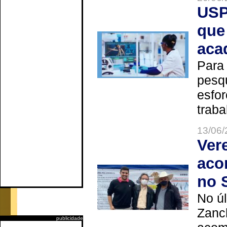
USP
que
aca
Para
pesq
esfor
trabal
13/06/
Ver
aco
no 
No úl
Zanch
publicidade