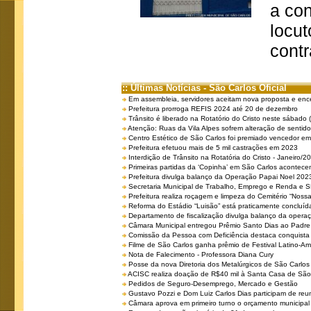
a co
locut
contr
:: Últimas Notícias - São Carlos Oficial
Em assembleia, servidores aceitam nova proposta e enc
Prefeitura prorroga REFIS 2024 até 20 de dezembro
Trânsito é liberado na Rotatório do Cristo neste sábado 
Atenção: Ruas da Vila Alpes sofrem alteração de sentido 
Centro Estético de São Carlos foi premiado vencedor em 
Prefeitura efetuou mais de 5 mil castrações em 2023
Interdição de Trânsito na Rotatória do Cristo - Janeiro/2
Primeiras partidas da ‘Copinha’ em São Carlos acontecem
Prefeitura divulga balanço da Operação Papai Noel 202
Secretaria Municipal de Trabalho, Emprego e Renda e
Prefeitura realiza roçagem e limpeza do Cemitério “No
Reforma do Estádio “Luisão” está praticamente concluíd
Departamento de fiscalização divulga balanço da opera
Câmara Municipal entregou Prêmio Santo Dias ao Padre 
Comissão da Pessoa com Deficiência destaca conquista d
Filme de São Carlos ganha prêmio de Festival Latino-Am
Nota de Falecimento - Professora Diana Cury
Posse da nova Diretoria dos Metalúrgicos de São Carlo
ACISC realiza doação de R$40 mil à Santa Casa de São
Pedidos de Seguro-Desemprego, Mercado e Gestão
Gustavo Pozzi e Dom Luiz Carlos Dias participam de re
Câmara aprova em primeiro turno o orçamento municipal