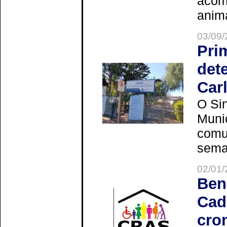
acom
anima
03/09/
Pri
det
Car
O Sin
Muni
comun
seman
02/01/
Ben
Cad
cro