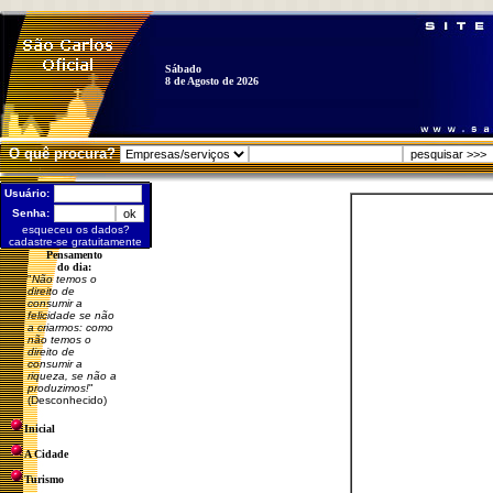
Sábado
8 de Agosto de 2026
O quê procura?
Usuário:
Senha:
esqueceu os dados?
cadastre-se gratuitamente
Pensamento
do dia:
"
Não temos o
direito de
consumir a
felicidade se não
a criarmos: como
não temos o
direito de
consumir a
riqueza, se não a
produzimos!
"
(Desconhecido)
Inicial
A Cidade
Turismo