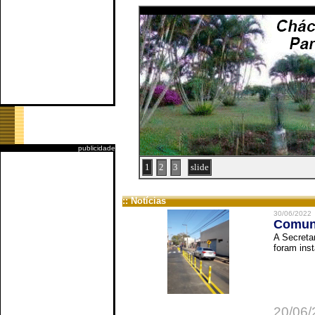
publicidade
1
2
3
slide
:: Notícias
30/06/2022
Comuni
A Secreta
foram inst
20/06/