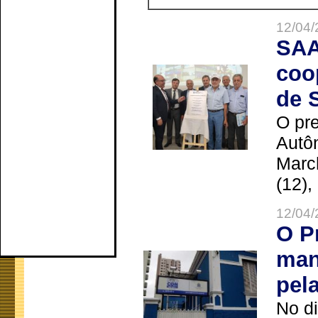
12/04/
SAA
coo
de 
O pre
Autô
Marc
(12),
12/04/
O P
man
pel
No d