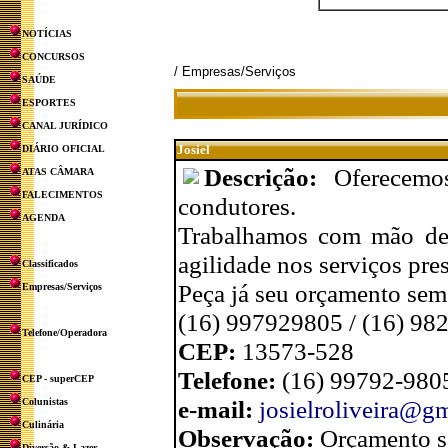
NOTÍCIAS
CONCURSOS
/ Empresas/Serviços
SAÚDE
ESPORTES
CANAL JURÍDICO
Josiel
DIÁRIO OFICIAL
Descrição:
Oferecemo
ATAS CÂMARA
FALECIMENTOS
condutores.
AGENDA
Trabalhamos com mão de o
agilidade nos serviços pre
Classificados
Peça já seu orçamento se
Empresas/Serviços
(16) 997929805 / (16) 982
Telefone/Operadora
CEP:
13573-528
Telefone:
(16) 99792-9805
CEP - superCEP
e-mail:
josielroliveira@g
Colunistas
Culinária
Observação:
Orçamento 
Diversão & Lazer