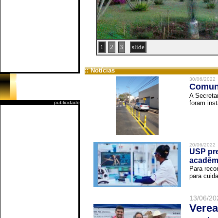
1
2
3
slide
:: Notícias
30/06/2022
Comuni
A Secreta
foram inst
publicidade
20/06/2022
USP pre
acadêm
Para reco
para cuida
13/06/20
Verea