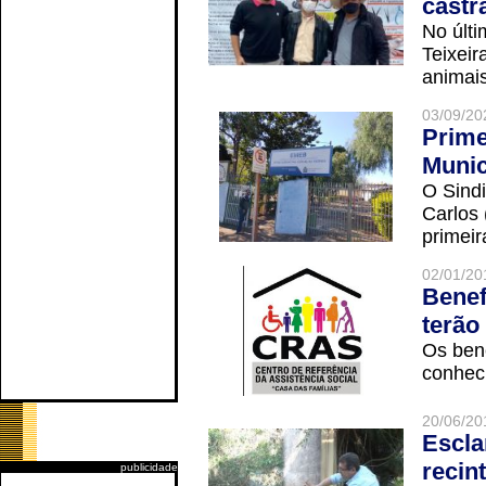
castr
No últi
Teixei
animais
03/09/20
Prime
Munic
O Sindi
Carlos
primeir
02/01/20
Benef
terão
Os ben
conheci
20/06/20
Escla
recin
publicidade