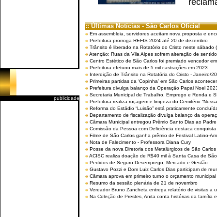
reclama
:: Últimas Notícias - São Carlos Oficial
Em assembleia, servidores aceitam nova proposta e enc
Prefeitura prorroga REFIS 2024 até 20 de dezembro
Trânsito é liberado na Rotatório do Cristo neste sábado 
Atenção: Ruas da Vila Alpes sofrem alteração de sentido 
Centro Estético de São Carlos foi premiado vencedor em 
Prefeitura efetuou mais de 5 mil castrações em 2023
Interdição de Trânsito na Rotatória do Cristo - Janeiro/2
Primeiras partidas da ‘Copinha’ em São Carlos acontecem
Prefeitura divulga balanço da Operação Papai Noel 202
Secretaria Municipal de Trabalho, Emprego e Renda e
publicidade
Prefeitura realiza roçagem e limpeza do Cemitério “No
Reforma do Estádio “Luisão” está praticamente concluíd
Departamento de fiscalização divulga balanço da opera
Câmara Municipal entregou Prêmio Santo Dias ao Padre 
Comissão da Pessoa com Deficiência destaca conquista d
Filme de São Carlos ganha prêmio de Festival Latino-Am
Nota de Falecimento - Professora Diana Cury
Posse da nova Diretoria dos Metalúrgicos de São Carlo
ACISC realiza doação de R$40 mil à Santa Casa de São
Pedidos de Seguro-Desemprego, Mercado e Gestão
Gustavo Pozzi e Dom Luiz Carlos Dias participam de re
Câmara aprova em primeiro turno o orçamento municipal
Resumo da sessão plenária de 21 de novembro
Vereador Bruno Zancheta entrega relatório de visitas a 
Na Coleção de Prestes, Anita conta histórias da família e