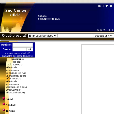
Sábado
8 de Agosto de 2026
O quê procura?
Usuário:
Senha:
esqueceu os dados?
cadastre-se gratuitamente
Pensamento
do dia:
"
Não temos o
direito de
consumir a
felicidade se não
a criarmos: como
não temos o
direito de
consumir a
riqueza, se não a
produzimos!
"
(Desconhecido)
Inicial
A Cidade
Turismo