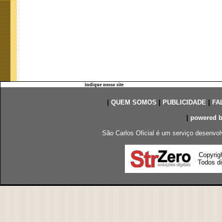
indique nosso site
|
QUEM SOMOS
|
PUBLICIDADE
|
FA
|
powered 
São Carlos Oficial é um serviço desenvol
Copyrig
Todos di