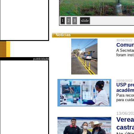
1
2
3
slide
:: Notícias
30/06/2022
Comuni
A Secreta
foram inst
publicidade
20/06/2022
USP pre
acadêm
Para reco
para cuida
13/06/20
Verea
castr