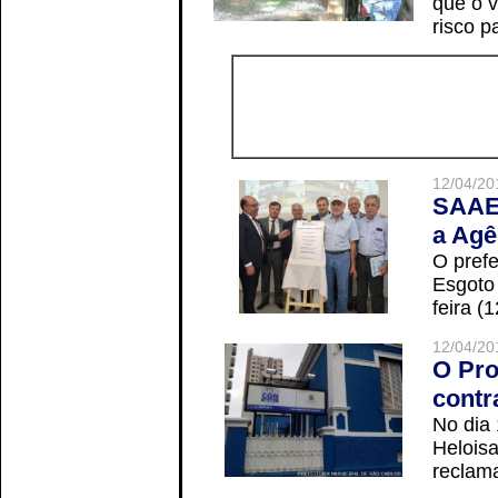
que o v
risco p
12/04/20
SAAE 
a Agê
O prefe
Esgoto
feira (
12/04/20
O Pro
contr
No dia
Helois
reclama