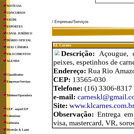
NOTÍCIAS
CONCURSOS
SAÚDE
/ Empresas/Serviços
ESPORTES
CANAL JURÍDICO
DIÁRIO OFICIAL
KL Carnes
ATAS CÂMARA
Descrição:
Açougue, c
FALECIMENTOS
peixes, espetinhos de carne
AGENDA
Endereço:
Rua Rio Amazon
Classificados
CEP:
13565-030
Empresas/Serviços
Telefone:
(16) 3306-8317
e-mail:
carneskl@gmail.
Telefone/Operadora
Site:
www.klcarnes.com.b
CEP - superCEP
Observação:
Entrega em 
Colunistas
visa, mastercard, VR, soro
Culinária
Diversão & Lazer