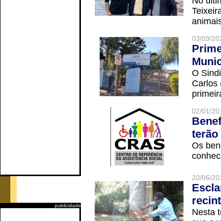
No últi
Teixei
animais
03/09/20
Prime
Munic
O Sindi
Carlos
primeir
02/01/20
Benef
terão
Os ben
conheci
20/06/20
Escla
recin
publicidade
Nesta t