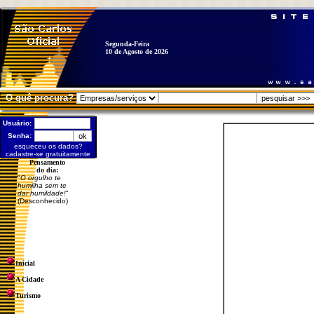
Segunda-Feira
10 de Agosto de 2026
O quê procura?
Usuário:
Senha:
esqueceu os dados?
cadastre-se gratuitamente
Pensamento
do dia:
"
O orgulho te
humilha sem te
dar humildade!
"
(Desconhecido)
Inicial
A Cidade
Turismo