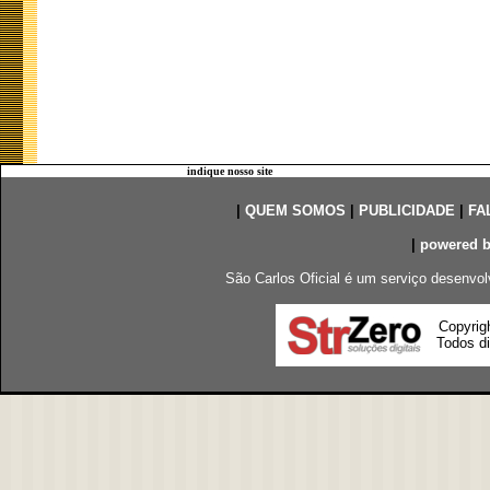
indique nosso site
|
QUEM SOMOS
|
PUBLICIDADE
|
FA
|
powered 
São Carlos Oficial é um serviço desenvol
Copyrig
Todos di