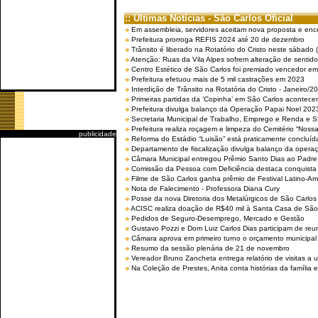
:: Últimas Notícias - São Carlos Oficial
Em assembleia, servidores aceitam nova proposta e enc
Prefeitura prorroga REFIS 2024 até 20 de dezembro
Trânsito é liberado na Rotatório do Cristo neste sábado 
Atenção: Ruas da Vila Alpes sofrem alteração de sentido 
Centro Estético de São Carlos foi premiado vencedor em 
Prefeitura efetuou mais de 5 mil castrações em 2023
Interdição de Trânsito na Rotatória do Cristo - Janeiro/2
Primeiras partidas da ‘Copinha’ em São Carlos acontecem
Prefeitura divulga balanço da Operação Papai Noel 202
Secretaria Municipal de Trabalho, Emprego e Renda e
Prefeitura realiza roçagem e limpeza do Cemitério “No
publicidade
Reforma do Estádio “Luisão” está praticamente concluíd
Departamento de fiscalização divulga balanço da opera
Câmara Municipal entregou Prêmio Santo Dias ao Padre 
Comissão da Pessoa com Deficiência destaca conquista d
Filme de São Carlos ganha prêmio de Festival Latino-Am
Nota de Falecimento - Professora Diana Cury
Posse da nova Diretoria dos Metalúrgicos de São Carlo
ACISC realiza doação de R$40 mil à Santa Casa de São
Pedidos de Seguro-Desemprego, Mercado e Gestão
Gustavo Pozzi e Dom Luiz Carlos Dias participam de re
Câmara aprova em primeiro turno o orçamento municipal
Resumo da sessão plenária de 21 de novembro
Vereador Bruno Zancheta entrega relatório de visitas a 
Na Coleção de Prestes, Anita conta histórias da família e