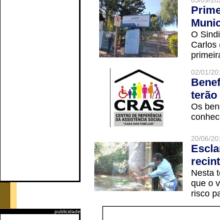
03/09/20
Prime
Munic
O Sindi
Carlos
primeir
02/01/20
Benef
terão
Os ben
conheci
20/06/20
Escla
recin
Nesta t
que o v
risco p
publicidade