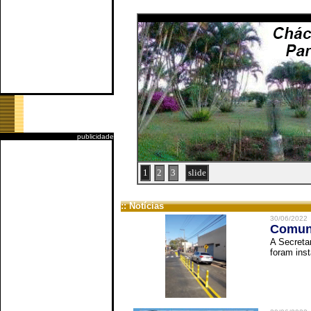
publicidade
1
2
3
slide
:: Notícias
30/06/2022
Comuni
A Secreta
foram inst