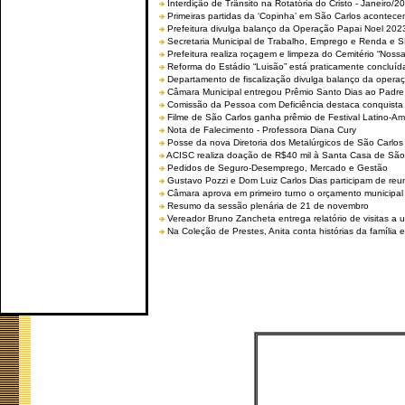
Interdição de Trânsito na Rotatória do Cristo - Janeiro/2
Primeiras partidas da ‘Copinha’ em São Carlos acontecem
Prefeitura divulga balanço da Operação Papai Noel 202
Secretaria Municipal de Trabalho, Emprego e Renda e
Prefeitura realiza roçagem e limpeza do Cemitério “No
Reforma do Estádio “Luisão” está praticamente concluíd
Departamento de fiscalização divulga balanço da opera
Câmara Municipal entregou Prêmio Santo Dias ao Padre 
Comissão da Pessoa com Deficiência destaca conquista d
Filme de São Carlos ganha prêmio de Festival Latino-Am
Nota de Falecimento - Professora Diana Cury
Posse da nova Diretoria dos Metalúrgicos de São Carlo
ACISC realiza doação de R$40 mil à Santa Casa de São
Pedidos de Seguro-Desemprego, Mercado e Gestão
Gustavo Pozzi e Dom Luiz Carlos Dias participam de re
Câmara aprova em primeiro turno o orçamento municipal
Resumo da sessão plenária de 21 de novembro
Vereador Bruno Zancheta entrega relatório de visitas a 
Na Coleção de Prestes, Anita conta histórias da família e