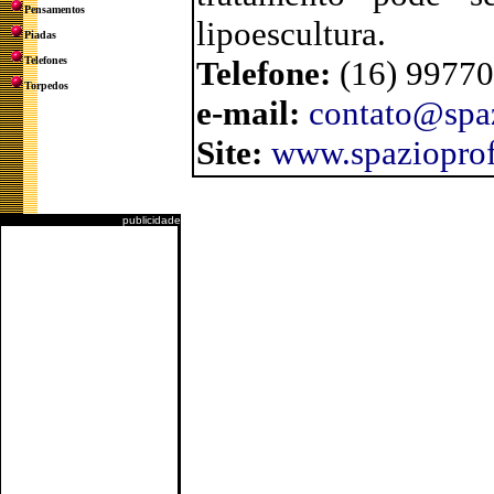
Pensamentos
lipoescultura.
Piadas
Telefones
Telefone:
(16) 9977
Torpedos
e-mail:
contato@spa
Site:
www.spaziopro
publicidade