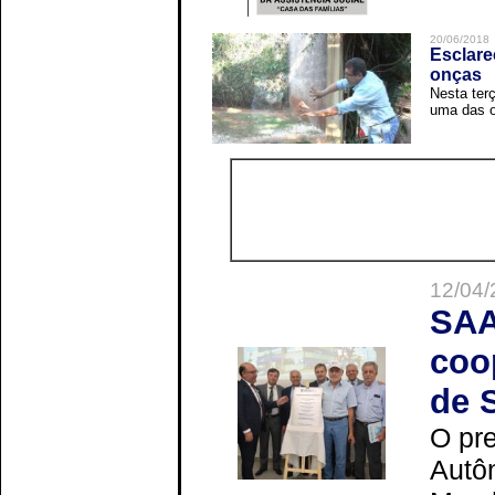
20/06/2018
Esclare
onças
Nesta terç
uma das o
12/04/
SAA
coo
de 
O pre
Autô