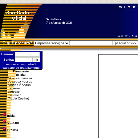
Sexta-Feira
7 de Agosto de 2026
O quê procura?
Usuário:
Senha:
esqueceu os dados?
cadastre-se gratuitamente
Pensamento
do dia:
"
A única maneira
de seguir nossos
sonhos é sendo
generoso
conosco
mesmos!
"
(Paulo Coelho)
Inicial
A Cidade
Turismo