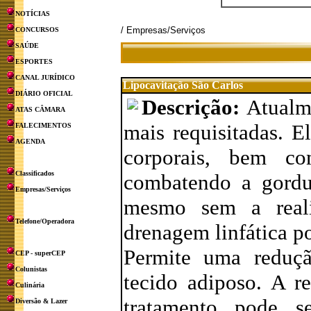
NOTÍCIAS
/ Empresas/Serviços
CONCURSOS
SAÚDE
ESPORTES
CANAL JURÍDICO
Lipocavitação São Carlos
DIÁRIO OFICIAL
Descrição:
Atualme
ATAS CÂMARA
mais requisitadas. E
FALECIMENTOS
AGENDA
corporais, bem c
Classificados
combatendo a gordur
Empresas/Serviços
mesmo sem a reali
Telefone/Operadora
drenagem linfática po
Permite uma reduçã
CEP - superCEP
Colunistas
tecido adiposo. A r
Culinária
tratamento pode s
Diversão & Lazer