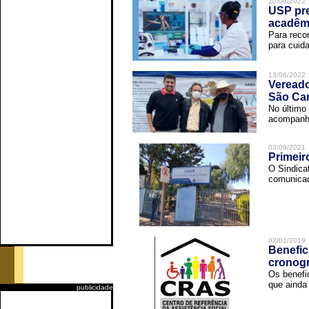
20/06/2022
USP pre
acadêm
Para reco
para cuida
13/06/2022
Vereado
São Car
No último 
acompanha
03/09/2021
Primeir
O Sindica
comunicad
02/01/2019
Benefic
cronog
Os benefi
que ainda 
publicidade