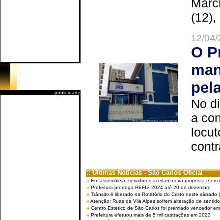
Marc
(12),
12/04/
O P
man
pel
publicidade
No d
a co
locut
contr
:: Últimas Notícias - São Carlos Oficial
Em assembleia, servidores aceitam nova proposta e enc
Prefeitura prorroga REFIS 2024 até 20 de dezembro
Trânsito é liberado na Rotatório do Cristo neste sábado 
Atenção: Ruas da Vila Alpes sofrem alteração de sentido 
Centro Estético de São Carlos foi premiado vencedor em 
Prefeitura efetuou mais de 5 mil castrações em 2023