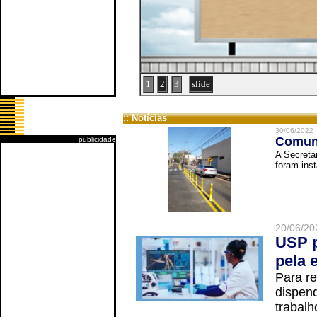
1
2
3
slide
:: Notícias
30/06/2022
Comuni
publicidade
A Secreta
foram inst
20/06/20
USP p
pela 
Para r
dispend
trabalho