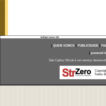
indique nosso site
|
QUEM SOMOS
|
PUBLICIDADE
|
FA
|
powered 
São Carlos Oficial é um serviço desenvol
Copyrig
Todos di