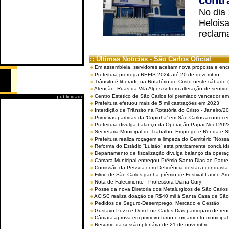
contr
No dia
Helois
reclama
:: Últimas Notícias - São Carlos Oficial
Em assembleia, servidores aceitam nova proposta e enc
Prefeitura prorroga REFIS 2024 até 20 de dezembro
Trânsito é liberado na Rotatório do Cristo neste sábado 
Atenção: Ruas da Vila Alpes sofrem alteração de sentido 
Centro Estético de São Carlos foi premiado vencedor em 
publicidade
Prefeitura efetuou mais de 5 mil castrações em 2023
Interdição de Trânsito na Rotatória do Cristo - Janeiro/2
Primeiras partidas da ‘Copinha’ em São Carlos acontecem
Prefeitura divulga balanço da Operação Papai Noel 202
Secretaria Municipal de Trabalho, Emprego e Renda e
Prefeitura realiza roçagem e limpeza do Cemitério “No
Reforma do Estádio “Luisão” está praticamente concluíd
Departamento de fiscalização divulga balanço da opera
Câmara Municipal entregou Prêmio Santo Dias ao Padre 
Comissão da Pessoa com Deficiência destaca conquista d
Filme de São Carlos ganha prêmio de Festival Latino-Am
Nota de Falecimento - Professora Diana Cury
Posse da nova Diretoria dos Metalúrgicos de São Carlo
ACISC realiza doação de R$40 mil à Santa Casa de São
Pedidos de Seguro-Desemprego, Mercado e Gestão
Gustavo Pozzi e Dom Luiz Carlos Dias participam de re
Câmara aprova em primeiro turno o orçamento municipal
Resumo da sessão plenária de 21 de novembro