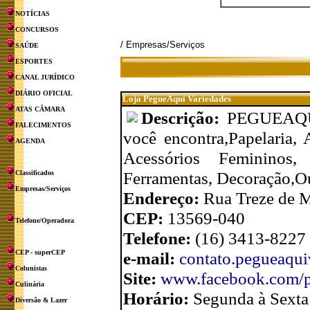
NOTÍCIAS
CONCURSOS
/ Empresas/Serviços
SAÚDE
ESPORTES
CANAL JURÍDICO
DIÁRIO OFICIAL
Loja PegueAqui Variedades
ATAS CÂMARA
Descrição:
PEGUEAQUI
FALECIMENTOS
você encontra,Papelaria, A
AGENDA
Acessórios Femininos,
Ferramentas, Decoração,O
Classificados
Empresas/Serviços
Endereço:
Rua Treze de M
CEP:
13569-040
Telefone/Operadora
Telefone:
(16) 3413-8227
CEP - superCEP
e-mail:
contato.pegueaqu
Colunistas
Site:
www.facebook.com/p
Culinária
Horário:
Segunda à Sexta
Diversão & Lazer