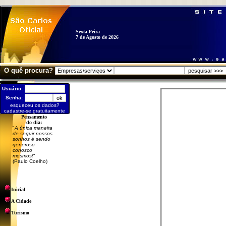
Sexta-Feira
7 de Agosto de 2026
O quê procura?
Usuário:
Senha:
esqueceu os dados?
cadastre-se gratuitamente
Pensamento
do dia:
"
A única maneira
de seguir nossos
sonhos é sendo
generoso
conosco
mesmos!
"
(Paulo Coelho)
Inicial
A Cidade
Turismo