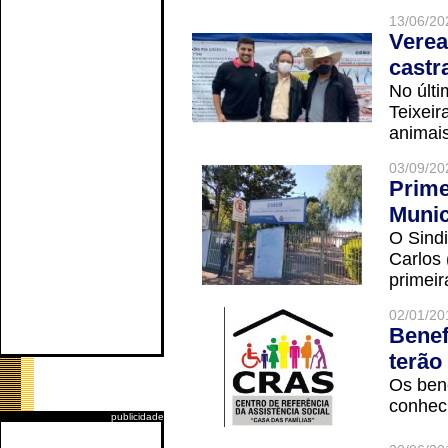
13/06/20
Verea
castr
No últi
Teixei
animais
03/09/20
Prime
Munic
O Sindi
Carlos
primeir
02/01/20
Benef
terão
Os ben
conheci
publicidade