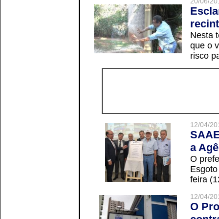
20/06/20
Escla
recin
Nesta t
que o v
risco p
12/04/20
SAAE 
a Agê
O prefe
Esgoto
feira (
12/04/20
O Pro