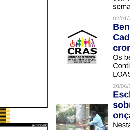
seman
02/01/
Ben
Cad
cro
Os be
Cont
LOAS 
20/06/
Esc
sob
onç
Nesta
publicidade