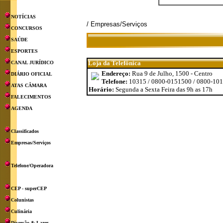
NOTÍCIAS
/ Empresas/Serviços
CONCURSOS
SAÚDE
ESPORTES
Loja da Telefônica
CANAL JURÍDICO
Endereço:
Rua 9 de Julho, 1500 - Centro
DIÁRIO OFICIAL
Telefone:
10315 / 0800-0151500 / 0800-10
ATAS CÂMARA
Horário:
Segunda a Sexta Feira das 9h as 17h
FALECIMENTOS
AGENDA
Classificados
Empresas/Serviços
Telefone/Operadora
CEP - superCEP
Colunistas
Culinária
Diversão & Lazer