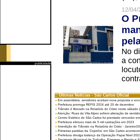
12/04/
O P
man
pel
No d
a co
publicidade
locut
contr
:: Últimas Notícias - São Carlos Oficial
Em assembleia, servidores aceitam nova proposta e enc
Prefeitura prorroga REFIS 2024 até 20 de dezembro
Trânsito é liberado na Rotatório do Cristo neste sábado 
Atenção: Ruas da Vila Alpes sofrem alteração de sentido 
Centro Estético de São Carlos foi premiado vencedor em 
Prefeitura efetuou mais de 5 mil castrações em 2023
Interdição de Trânsito na Rotatória do Cristo - Janeiro/2
Primeiras partidas da ‘Copinha’ em São Carlos acontecem
Prefeitura divulga balanço da Operação Papai Noel 202
Secretaria Municipal de Trabalho, Emprego e Renda e