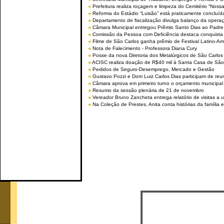
Prefeitura realiza roçagem e limpeza do Cemitério “No
Reforma do Estádio “Luisão” está praticamente concluíd
Departamento de fiscalização divulga balanço da opera
Câmara Municipal entregou Prêmio Santo Dias ao Padre 
Comissão da Pessoa com Deficiência destaca conquista d
Filme de São Carlos ganha prêmio de Festival Latino-Am
Nota de Falecimento - Professora Diana Cury
Posse da nova Diretoria dos Metalúrgicos de São Carlo
ACISC realiza doação de R$40 mil à Santa Casa de São
Pedidos de Seguro-Desemprego, Mercado e Gestão
Gustavo Pozzi e Dom Luiz Carlos Dias participam de re
Câmara aprova em primeiro turno o orçamento municipal
Resumo da sessão plenária de 21 de novembro
Vereador Bruno Zancheta entrega relatório de visitas a 
Na Coleção de Prestes, Anita conta histórias da família e