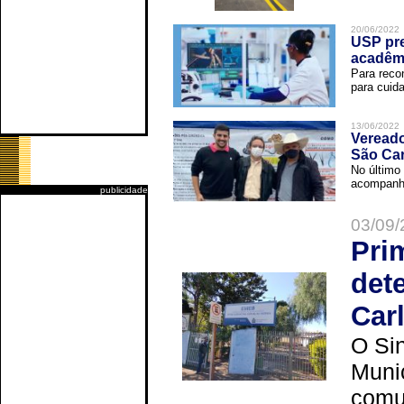
20/06/2022
USP pre
acadêm
Para reco
para cuida
13/06/2022
Vereado
São Car
No último 
acompanha
publicidade
03/09/
Pri
det
Car
O Sin
Muni
comun