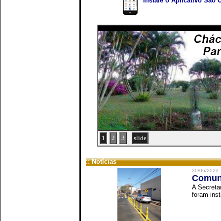
Instale o Aplicativo São 
1
2
3
slide
:: Notícias
30/06/2022
Comuni
A Secreta
foram inst