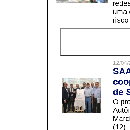
redes
uma 
risco
12/04/
SAA
coo
de 
O pre
Autô
Marc
(12),