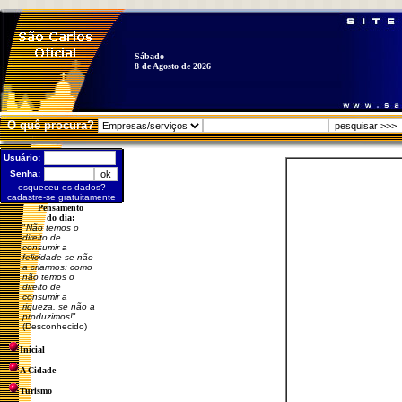
Sábado
8 de Agosto de 2026
O quê procura?
Usuário:
Senha:
esqueceu os dados?
cadastre-se gratuitamente
Pensamento
do dia:
"
Não temos o
direito de
consumir a
felicidade se não
a criarmos: como
não temos o
direito de
consumir a
riqueza, se não a
produzimos!
"
(Desconhecido)
Inicial
A Cidade
Turismo