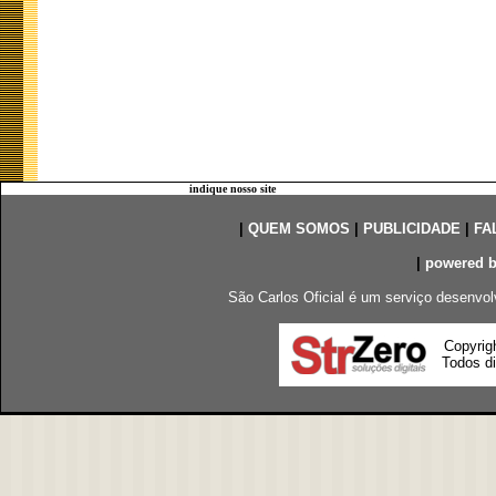
indique nosso site
|
QUEM SOMOS
|
PUBLICIDADE
|
FA
|
powered 
São Carlos Oficial é um serviço desenvol
Copyrig
Todos di