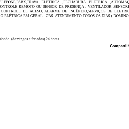
ELEFONE,PABX,TRAVA ELÉTRICA ,FECHADURA ELÉTRICA ,AUTOMA
ONTROLE REMOTO OU SENSOR DE PRESENÇA , VENTILADOR ,SENSOR
CONTROLE DE ACESO, ALARME DE INCÊNDIO,SERVIÇOS DE ELETRICI
 ELÉTRICA EM GERAL . OBS. ATENDIMENTO TODOS OS DIAS ( DOMINGO
bado. (domingos e feriados) 24 horas.
Compartil