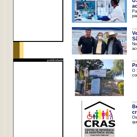
U
a
Pa
pa
13/
V
Sã
No
ac
publicidade
03/
Pr
O 
co
02/
Be
c
Os
qu