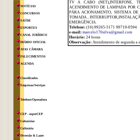
TV A CABO (NET),INTERFONE, T
NOTÍCIAS
ACENDIMENTO DE LAMPADA POR C
PÁRA ACIONAMENTO, SISTEMA DE 
CONCURSOS
TOMADA , INTERRUPTOR,INSTALAÇÃO
SAÚDE
EMERGÊNCIA.
Telefone:
(16) 99265-5171 99719-0594
ESPORTES
e-mail:
marcelo170silva@gmail.com
CANAL JURÍDICO
Horário:
24 horas
Observação:
Atendimento de segunda a sá
DIÁRIO OFICIAL
ATAS CÂMARA
FALECIMENTOS
AGENDA
Classificados
Empresas/Serviços
Telefone/Operadora
CEP - superCEP
Colunistas
Culinária
Diversão & Lazer