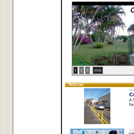
1
2
3
slide
:: Notícias
30/
C
A 
fo
20/