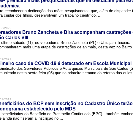
SP premiará mães pesquisadoras que se destacam pela exc
cadêmica
ra reconhecer a dedicação das mães pesquisadoras que, além de dispender 
ra cuidar dos filhos, desenvolvem um trabalho científico, ...
06/2022
ereadores Bruno Zancheta e Bira acompanham castrações 
o Carlos VIII
 último sábado (11), os vereadores Bruno Zancheta (PL) e Ubirajara Teixeira -
ompanharam mais uma etapa de castrações de animais, desta vez no Bairro .
09/2021
imeiro caso de COVID-19 é detectado em Escola Municipal
Sindicato dos Servidores Públicos e Autárquicos Municipais de São Carlos 
municado nesta sexta-feira (03) que na primeira semana do retorno das aulas 
01/2019
neficiários do BCP sem inscrição no Cadastro Único terão
ronograma estabelecido pelo MDS
 beneficiários do Benefício de Prestação Continuada (BPC) - também conh
e ainda não fizeram a inscrição no ...