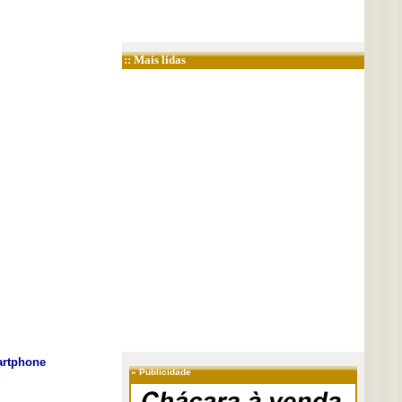
:: Mais lidas
rtphone
»
Publicidade