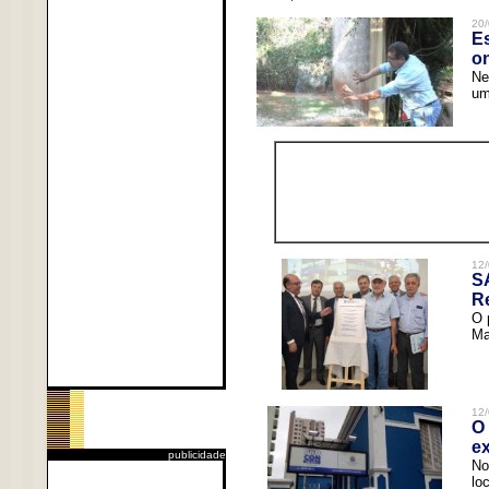
20/
Es
o
Ne
um
12/
S
R
O 
Ma
12/
O 
ex
publicidade
No
lo