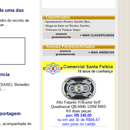
 de uma das
:: Classificados
idro do recinto de
Apartamento Romeu Santini (Bot...
e ...
Aluga-se Apto no Romeu Santini...
Chácara no Parque Itaipu
anuncie
+ MAIS CLASSIFICADOS
gratuitamente
:: Animais Perdidos/Achados
anuncie
+ MAIS ANÚNCIOS
gratuitamente
ncia
 (SAAE), Benedito
 ...
eportagem
a, acompanhada do