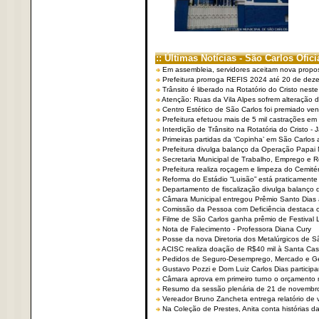
:: Últimas Notícias - São Carlos Ofici
Em assembleia, servidores aceitam nova propo
Prefeitura prorroga REFIS 2024 até 20 de dez
Trânsito é liberado na Rotatório do Cristo nest
Atenção: Ruas da Vila Alpes sofrem alteração de
Centro Estético de São Carlos foi premiado ven
Prefeitura efetuou mais de 5 mil castrações em
Interdição de Trânsito na Rotatória do Cristo - 
Primeiras partidas da ‘Copinha’ em São Carlos 
Prefeitura divulga balanço da Operação Papai
Secretaria Municipal de Trabalho, Emprego e
Prefeitura realiza roçagem e limpeza do Cemit
Reforma do Estádio “Luisão” está praticamente
Departamento de fiscalização divulga balanço 
Câmara Municipal entregou Prêmio Santo Dias a
Comissão da Pessoa com Deficiência destaca co
Filme de São Carlos ganha prêmio de Festival 
Nota de Falecimento - Professora Diana Cury
Posse da nova Diretoria dos Metalúrgicos de 
ACISC realiza doação de R$40 mil à Santa Ca
Pedidos de Seguro-Desemprego, Mercado e G
Gustavo Pozzi e Dom Luiz Carlos Dias partici
Câmara aprova em primeiro turno o orçamento 
Resumo da sessão plenária de 21 de novembr
Vereador Bruno Zancheta entrega relatório de v
Na Coleção de Prestes, Anita conta histórias da 