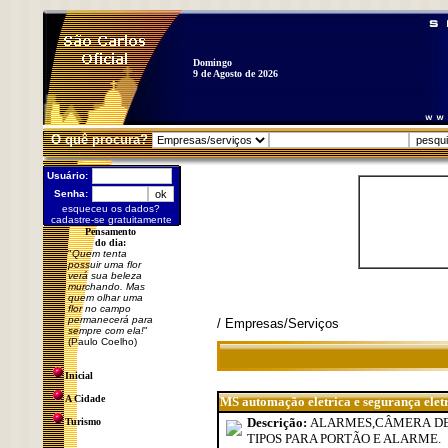
Domingo
9 de Agosto de 2026
O quê procura?
Usuário:
Senha:
esqueceu os dados?
cadastre-se gratuitamente
Pensamento
do dia:
"
Quem tenta
possuir uma flor
verá sua beleza
murchando. Mas
quem olhar uma
flor no campo
permanecerá para
/ Empresas/Serviços
sempre com ela!
"
(Paulo Coelho)
Inicial
A Cidade
MS automação eletrica e segurança elet
Descrição:
ALARMES,CÂMERA DE
Turismo
TIPOS PARA PORTÃO E ALARME.