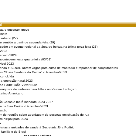
al
sta e encerram greve
embro
e sábado (27)
 sentido a partir de segunda-feira (29)
cedor em evento regional da área de beleza na última terça-feira (23)
 2023
Janeiro/2024
acontecem nesta quarta-feira (03/01)
 Noel 2023
 Renda e SENAC abrem vagas para curso de montador e reparador de computadores
ério “Nossa Senhora do Carmo” - Dezembro/2023
 concluída
da operação natal 2023
o Padre João Victor Bulle
nquista de cadeiras para trilhas no Parque Ecológico
Latino-Americano
São Carlos e Ibaté mandato 2023-2027
sa de São Carlos - Dezembro/2023
estão
pam de reunião sobre abordagem de pessoas em situação de rua
municipal para 2024
o
isitas a unidades de saúde à Secretária Jôra Porfírio
família e do Brasil
pesquisar notícias