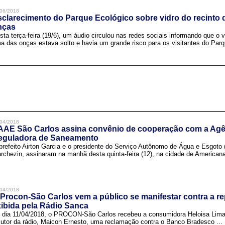
06/2018
clarecimento do Parque Ecológico sobre vidro do recinto
nças
sta terça-feira (19/6), um áudio circulou nas redes sociais informando que o v
a das onças estava solto e havia um grande risco para os visitantes do Parqu
04/2018
AAE São Carlos assina convênio de cooperação com a Agê
eguladora de Saneamento
prefeito Airton Garcia e o presidente do Serviço Autônomo de Água e Esgoto
rchezin, assinaram na manhã desta quinta-feira (12), na cidade de Americana,
04/2018
Procon-São Carlos vem a público se manifestar contra a r
ibida pela Rádio Sanca
 dia 11/04/2018, o PROCON-São Carlos recebeu a consumidora Heloisa Lim
cutor da rádio, Maicon Ernesto, uma reclamação contra o Banco Bradesco ...