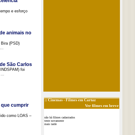
elência
tempo e esforço
de animais no
 Bira (PSD)
..
 de São Carlos
(SINDSPAM) foi
...
::
Cinemas
- Filmes em Cartaz
 que cumprir
Ver filmes em breve
ecido como LOAS –
não há filmes cadastrados
tente novamente
mais tarde