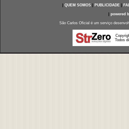
|
QUEM SOMOS
|
PUBLICIDADE
|
FA
|
powered 
São Carlos Oficial é um serviço desenvol
Copyrig
Todos di