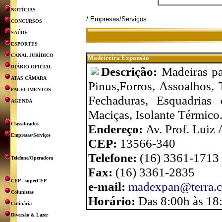
NOTÍCIAS
/ Empresas/Serviços
CONCURSOS
SAÚDE
ESPORTES
CANAL JURÍDICO
Madeireira Expansão
DIÁRIO OFICIAL
Descrição:
Madeiras pa
ATAS CÂMARA
Pinus,Forros, Assoalhos, 
FALECIMENTOS
Fechaduras, Esquadrias 
AGENDA
Maciças, Isolante Térmico
Classificados
Endereço:
Av. Prof. Luiz 
Empresas/Serviços
CEP:
13566-340
Telefone:
(16) 3361-1713
Telefone/Operadora
Fax:
(16) 3361-2835
CEP - superCEP
e-mail:
madexpan@terra.c
Colunistas
Horário:
Das 8:00h às 18
Culinária
Diversão & Lazer