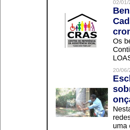
02/01/
Ben
Cad
cro
Os be
Cont
LOAS 
20/06/
Esc
sob
onç
Nesta
redes
uma 