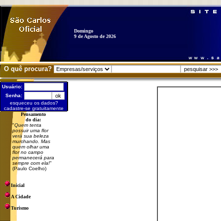
Domingo
9 de Agosto de 2026
O quê procura?
Usuário:
Senha:
esqueceu os dados?
cadastre-se gratuitamente
Pensamento
do dia:
"
Quem tenta
possuir uma flor
verá sua beleza
murchando. Mas
quem olhar uma
flor no campo
permanecerá para
sempre com ela!
"
(Paulo Coelho)
Inicial
A Cidade
Turismo