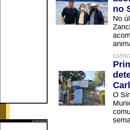
no 
No úl
Zanch
acom
anima
03/09/
Pri
det
Car
O Sin
Muni
comun
seman
publicidade