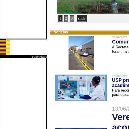
1
2
3
slide
:: Notícias
30/06/2022
Comuni
A Secreta
foram inst
publicidade
20/06/2022
USP pre
acadêm
Para reco
para cuida
13/06/
Ver
aco