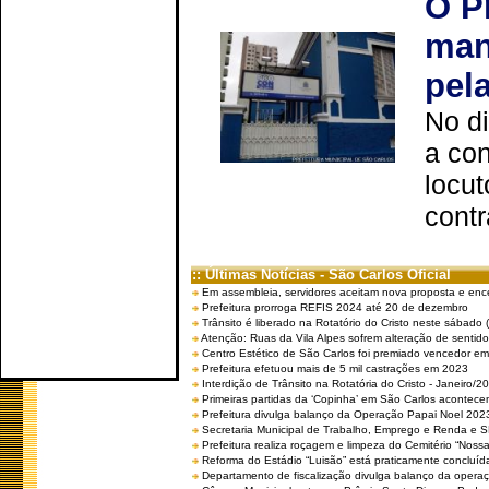
O P
man
pel
No d
a co
locut
contr
:: Últimas Notícias - São Carlos Oficial
Em assembleia, servidores aceitam nova proposta e enc
Prefeitura prorroga REFIS 2024 até 20 de dezembro
Trânsito é liberado na Rotatório do Cristo neste sábado 
Atenção: Ruas da Vila Alpes sofrem alteração de sentido 
Centro Estético de São Carlos foi premiado vencedor em 
Prefeitura efetuou mais de 5 mil castrações em 2023
Interdição de Trânsito na Rotatória do Cristo - Janeiro/2
Primeiras partidas da ‘Copinha’ em São Carlos acontecem
Prefeitura divulga balanço da Operação Papai Noel 202
Secretaria Municipal de Trabalho, Emprego e Renda e
Prefeitura realiza roçagem e limpeza do Cemitério “No
Reforma do Estádio “Luisão” está praticamente concluíd
Departamento de fiscalização divulga balanço da opera