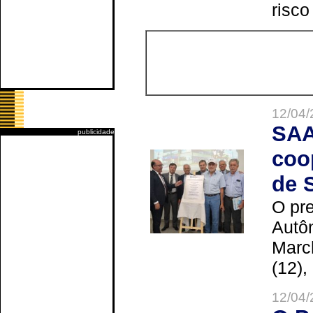
risco
12/04/
SAA
publicidade
coo
de 
O pre
Autô
Marc
(12),
12/04/