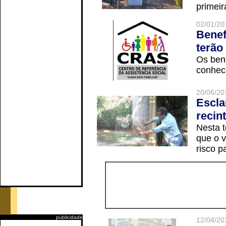
primeir
02/01/20
Benef
terão
Os ben
conheci
20/06/20
Escla
recin
Nesta t
que o v
risco p
publicidade
12/04/20