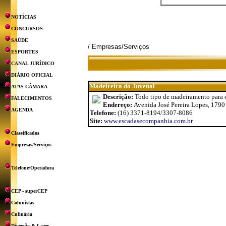
NOTÍCIAS
CONCURSOS
SAÚDE
/ Empresas/Serviços
ESPORTES
CANAL JURÍDICO
DIÁRIO OFICIAL
Madeireira do Juvenal
ATAS CÂMARA
Descrição:
Todo tipo de madeiramento para co
FALECIMENTOS
Endereço:
Avenida José Pereira Lopes, 1790
AGENDA
Telefone:
(16) 3371-8194/3307-8086
Site:
www.escadasecompanhia.com.br
Classificados
Empresas/Serviços
Telefone/Operadora
CEP - superCEP
Colunistas
Culinária
Diversão & Lazer