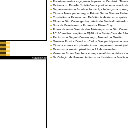
Prefeitura realiza roçagem e limpeza do Cemitério “No
Reforma do Estádio “Luisão” está praticamente concluíd
Departamento de fiscalização divulga balanço da opera
Câmara Municipal entregou Prêmio Santo Dias ao Padre 
Comissão da Pessoa com Deficiência destaca conquista d
Filme de São Carlos ganha prêmio de Festival Latino-Am
Nota de Falecimento - Professora Diana Cury
Posse da nova Diretoria dos Metalúrgicos de São Carlo
ACISC realiza doação de R$40 mil à Santa Casa de São
Pedidos de Seguro-Desemprego, Mercado e Gestão
Gustavo Pozzi e Dom Luiz Carlos Dias participam de re
Câmara aprova em primeiro turno o orçamento municipal
Resumo da sessão plenária de 21 de novembro
Vereador Bruno Zancheta entrega relatório de visitas a 
Na Coleção de Prestes, Anita conta histórias da família e
publicidade