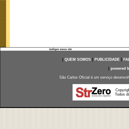
indique nosso site
|
QUEM SOMOS
|
PUBLICIDADE
|
FA
|
powered 
São Carlos Oficial é um serviço desenvol
Copyrig
Todos di