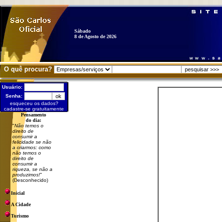
Sábado
8 de Agosto de 2026
O quê procura?
Usuário:
Senha:
esqueceu os dados?
cadastre-se gratuitamente
Pensamento
do dia:
"
Não temos o
direito de
consumir a
felicidade se não
a criarmos: como
não temos o
direito de
consumir a
riqueza, se não a
produzimos!
"
(Desconhecido)
Inicial
A Cidade
Turismo