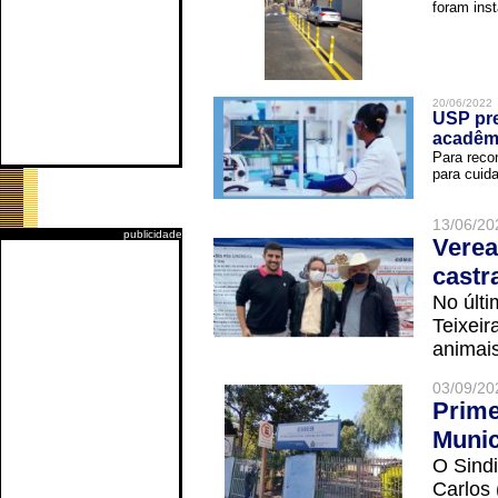
foram inst
20/06/2022
USP pre
acadêm
Para reco
para cuida
13/06/20
publicidade
Verea
castr
No últi
Teixei
animais
03/09/20
Prime
Munic
O Sindi
Carlos