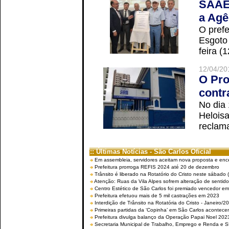
SAAE 
a Agê
O prefe
Esgoto
feira (
12/04/20
O Pro
contr
No dia
Helois
reclama
:: Últimas Notícias - São Carlos Oficial
Em assembleia, servidores aceitam nova proposta e enc
Prefeitura prorroga REFIS 2024 até 20 de dezembro
Trânsito é liberado na Rotatório do Cristo neste sábado 
Atenção: Ruas da Vila Alpes sofrem alteração de sentido 
Centro Estético de São Carlos foi premiado vencedor em 
Prefeitura efetuou mais de 5 mil castrações em 2023
Interdição de Trânsito na Rotatória do Cristo - Janeiro/2
Primeiras partidas da ‘Copinha’ em São Carlos acontecem
Prefeitura divulga balanço da Operação Papai Noel 202
Secretaria Municipal de Trabalho, Emprego e Renda e