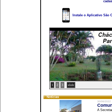
cadas
Instale o Aplicativo São 
1
2
3
slide
:: Notícias
30/06/2022
Comuni
A Secreta