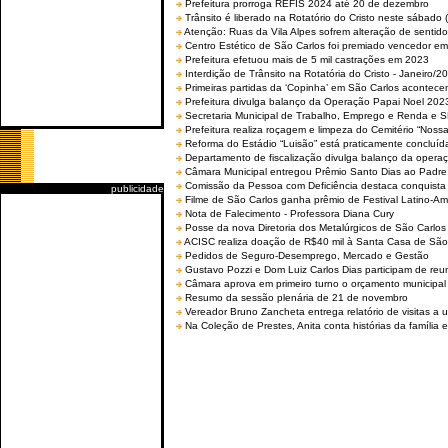
Prefeitura prorroga REFIS 2024 até 20 de dezembro
Trânsito é liberado na Rotatório do Cristo neste sábado 
Atenção: Ruas da Vila Alpes sofrem alteração de sentido 
Centro Estético de São Carlos foi premiado vencedor em 
Prefeitura efetuou mais de 5 mil castrações em 2023
Interdição de Trânsito na Rotatória do Cristo - Janeiro/2
Primeiras partidas da ‘Copinha’ em São Carlos acontecem
Prefeitura divulga balanço da Operação Papai Noel 202
Secretaria Municipal de Trabalho, Emprego e Renda e
Prefeitura realiza roçagem e limpeza do Cemitério “No
Reforma do Estádio “Luisão” está praticamente concluíd
Departamento de fiscalização divulga balanço da opera
Câmara Municipal entregou Prêmio Santo Dias ao Padre 
Comissão da Pessoa com Deficiência destaca conquista d
publicidade
Filme de São Carlos ganha prêmio de Festival Latino-Am
Nota de Falecimento - Professora Diana Cury
Posse da nova Diretoria dos Metalúrgicos de São Carlo
ACISC realiza doação de R$40 mil à Santa Casa de São
Pedidos de Seguro-Desemprego, Mercado e Gestão
Gustavo Pozzi e Dom Luiz Carlos Dias participam de re
Câmara aprova em primeiro turno o orçamento municipal
Resumo da sessão plenária de 21 de novembro
Vereador Bruno Zancheta entrega relatório de visitas a 
Na Coleção de Prestes, Anita conta histórias da família e