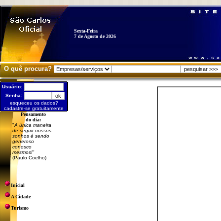
Sexta-Feira
7 de Agosto de 2026
O quê procura?
Usuário:
Senha:
esqueceu os dados?
cadastre-se gratuitamente
Pensamento
do dia:
"
A única maneira
de seguir nossos
sonhos é sendo
generoso
conosco
mesmos!
"
(Paulo Coelho)
Inicial
A Cidade
Turismo