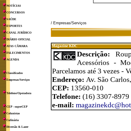
NOTÍCIAS
CONCURSOS
SAÚDE
/ Empresas/Serviços
ESPORTES
CANAL JURÍDICO
DIÁRIO OFICIAL
Magazine KDC
ATAS CÂMARA
Descrição:
Rou
FALECIMENTOS
AGENDA
Acessórios - Mo
Parcelamos até 3 vezes - V
Classificados
Endereço:
Av. São Carlos,
Empresas/Serviços
CEP:
13560-010
Telefone/Operadora
Telefone:
(16) 3307-8979
e-mail:
magazinekdc@hot
CEP - superCEP
Colunistas
Culinária
Diversão & Lazer