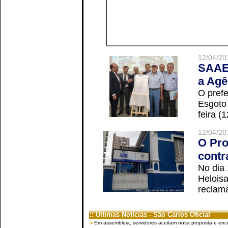
12/04/20
SAAE 
a Agê
O prefe
Esgoto
feira (
12/04/20
O Pro
contr
No dia
Helois
reclama
:: Últimas Notícias - São Carlos Oficial
Em assembleia, servidores aceitam nova proposta e enc