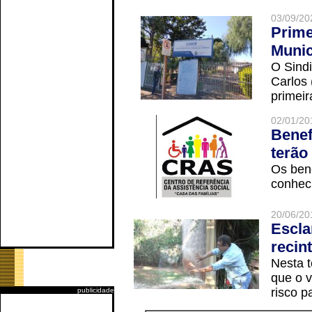
03/09/20
Prime
Munic
O Sindi
Carlos
primeir
02/01/20
Benef
terão
Os ben
conheci
20/06/20
Escla
recin
Nesta t
que o v
risco p
publicidade