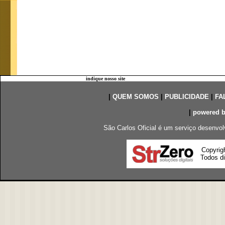
indique nosso site
|
QUEM SOMOS
|
PUBLICIDADE
|
FA
|
powered 
São Carlos Oficial é um serviço desenvol
Copyrig
Todos di