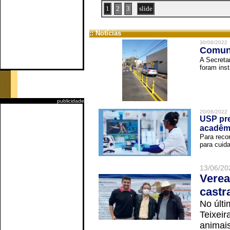
1
2
3
slide
:: Notícias
30/06/2022
Comuni
A Secreta
foram inst
publicidade
20/06/2022
USP pre
acadêm
Para reco
para cuida
13/06/20
Verea
castr
No últi
Teixei
animais