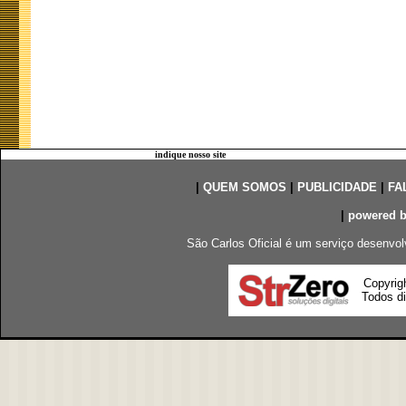
indique nosso site
|
QUEM SOMOS
|
PUBLICIDADE
|
FA
|
powered 
São Carlos Oficial é um serviço desenvol
Copyrig
Todos di