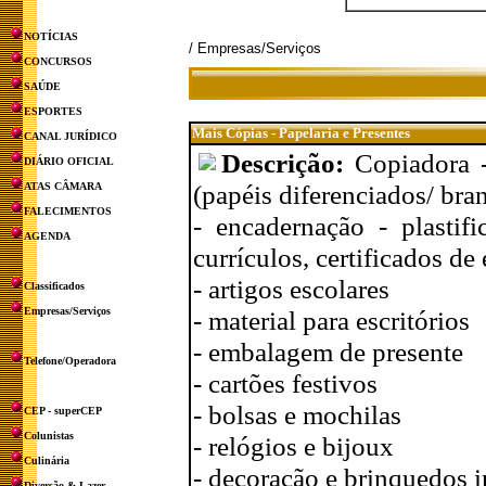
NOTÍCIAS
/ Empresas/Serviços
CONCURSOS
SAÚDE
ESPORTES
Mais Cópias - Papelaria e Presentes
CANAL JURÍDICO
Descrição:
Copiadora -
DIÁRIO OFICIAL
(papéis diferenciados/ bran
ATAS CÂMARA
FALECIMENTOS
- encadernação - plastif
AGENDA
currículos, certificados de
- artigos escolares
Classificados
Empresas/Serviços
- material para escritórios
- embalagem de presente
Telefone/Operadora
- cartões festivos
- bolsas e mochilas
CEP - superCEP
Colunistas
- relógios e bijoux
Culinária
- decoração e brinquedos i
Diversão & Lazer