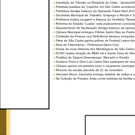
Interdição de Trânsito na Rotatória do Cristo - Janeiro/2
Primeiras partidas da ‘Copinha’ em São Carlos acontecem
Prefeitura divulga balanço da Operação Papai Noel 202
Secretaria Municipal de Trabalho, Emprego e Renda e
Prefeitura realiza roçagem e limpeza do Cemitério “No
Reforma do Estádio “Luisão” está praticamente concluíd
Departamento de fiscalização divulga balanço da opera
Câmara Municipal entregou Prêmio Santo Dias ao Padre 
Comissão da Pessoa com Deficiência destaca conquista d
Filme de São Carlos ganha prêmio de Festival Latino-Am
Nota de Falecimento - Professora Diana Cury
Posse da nova Diretoria dos Metalúrgicos de São Carlo
ACISC realiza doação de R$40 mil à Santa Casa de São
Pedidos de Seguro-Desemprego, Mercado e Gestão
Gustavo Pozzi e Dom Luiz Carlos Dias participam de re
Câmara aprova em primeiro turno o orçamento municipal
Resumo da sessão plenária de 21 de novembro
Vereador Bruno Zancheta entrega relatório de visitas a 
Na Coleção de Prestes, Anita conta histórias da família e