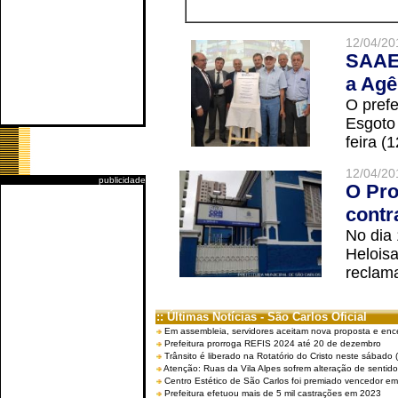
12/04/20
SAAE 
a Agê
O prefe
Esgoto
feira (
12/04/20
publicidade
O Pro
contr
No dia
Helois
reclama
:: Últimas Notícias - São Carlos Oficial
Em assembleia, servidores aceitam nova proposta e enc
Prefeitura prorroga REFIS 2024 até 20 de dezembro
Trânsito é liberado na Rotatório do Cristo neste sábado 
Atenção: Ruas da Vila Alpes sofrem alteração de sentido 
Centro Estético de São Carlos foi premiado vencedor em 
Prefeitura efetuou mais de 5 mil castrações em 2023