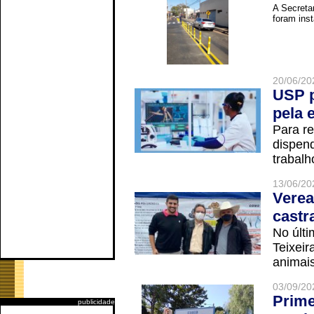
A Secreta
foram inst
20/06/20
USP p
pela 
Para r
dispend
trabalho
13/06/20
Verea
castr
No últi
Teixei
animais
03/09/20
Prime
publicidade