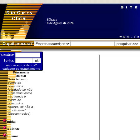
Sábado
8 de Agosto de 2026
O quê procura?
Usuário:
Senha:
esqueceu os dados?
cadastre-se gratuitamente
Pensamento
do dia:
"
Não temos o
direito de
consumir a
felicidade se não
a criarmos: como
não temos o
direito de
consumir a
riqueza, se não a
produzimos!
"
(Desconhecido)
Inicial
A Cidade
Turismo