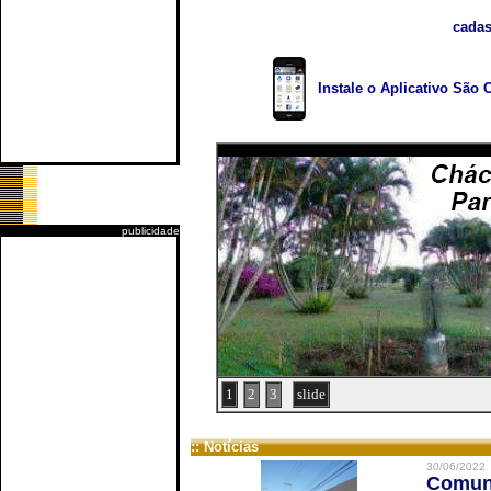
cadas
Instale o Aplicativo São 
publicidade
1
2
3
slide
:: Notícias
30/06/2022
Comuni