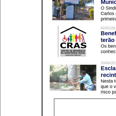
Munic
O Sindi
Carlos
primeir
02/01/20
Benef
terão
Os ben
conheci
20/06/20
Escla
recin
Nesta t
que o v
risco p