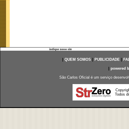
indique nosso site
|
QUEM SOMOS
|
PUBLICIDADE
|
FA
|
powered 
São Carlos Oficial é um serviço desenvol
Copyrig
Todos di