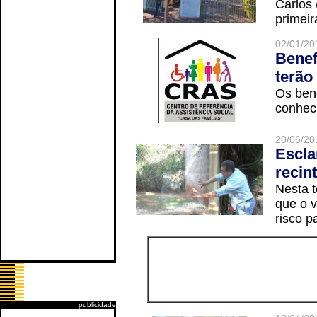
Carlos
primeir
02/01/20
Benef
terão
Os ben
conheci
20/06/20
Escla
recin
Nesta t
que o v
risco p
publicidade