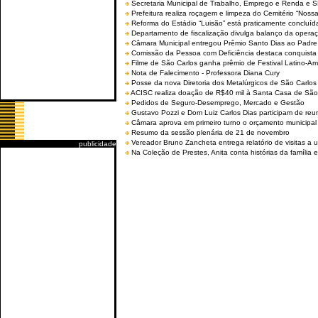
Secretaria Municipal de Trabalho, Emprego e Renda e
Prefeitura realiza roçagem e limpeza do Cemitério “No
Reforma do Estádio “Luisão” está praticamente concluíd
Departamento de fiscalização divulga balanço da opera
Câmara Municipal entregou Prêmio Santo Dias ao Padre 
Comissão da Pessoa com Deficiência destaca conquista d
Filme de São Carlos ganha prêmio de Festival Latino-Am
Nota de Falecimento - Professora Diana Cury
Posse da nova Diretoria dos Metalúrgicos de São Carlo
ACISC realiza doação de R$40 mil à Santa Casa de São
Pedidos de Seguro-Desemprego, Mercado e Gestão
Gustavo Pozzi e Dom Luiz Carlos Dias participam de re
Câmara aprova em primeiro turno o orçamento municipal
Resumo da sessão plenária de 21 de novembro
Vereador Bruno Zancheta entrega relatório de visitas a 
publicidade
Na Coleção de Prestes, Anita conta histórias da família e