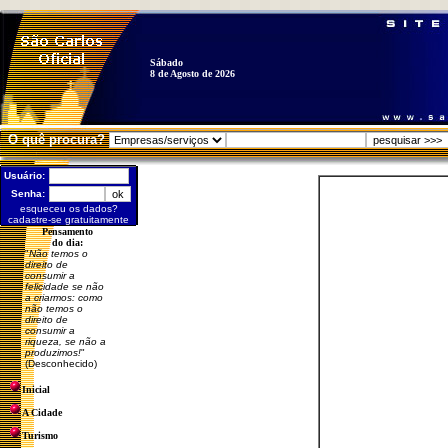
Sábado
8 de Agosto de 2026
O quê procura?
Usuário:
Senha:
esqueceu os dados?
cadastre-se gratuitamente
Pensamento
do dia:
"
Não temos o
direito de
consumir a
felicidade se não
a criarmos: como
não temos o
direito de
consumir a
riqueza, se não a
produzimos!
"
(Desconhecido)
Inicial
A Cidade
Turismo