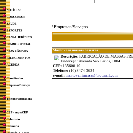
NOTÍCIAS
CONCURSOS
SAÚDE
/ Empresas/Serviços
ESPORTES
CANAL JURÍDICO
DIÁRIO OFICIAL
Mantovani massas caseiras
ATAS CÂMARA
Descrição:
FABRICAÇÃO DE MASSAS FRE
FALECIMENTOS
Endereço:
Avenida São Carlos, 1004
AGENDA
CEP:
135600-10
Telefone:
(16) 3474-3634
e-mail:
mantovanimassas@hotmail.com
Classificados
Empresas/Serviços
Telefone/Operadora
CEP - superCEP
Colunistas
Culinária
Diversão & Lazer