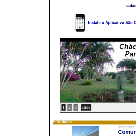
cadas
Instale o Aplicativo São 
1
2
3
slide
:: Notícias
30/06/2022
Comuni