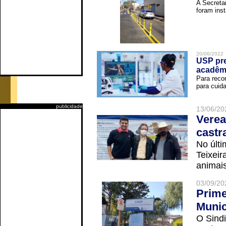
A Secreta
foram inst
20/06/2022
USP pre
acadêm
Para reco
para cuida
publicidade
13/06/20
Verea
castr
No últi
Teixei
animais
03/09/20
Prime
Munic
O Sindi