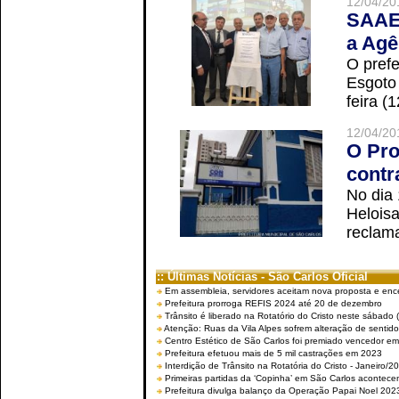
12/04/20
SAAE 
a Agê
O prefe
Esgoto
feira (
12/04/20
O Pro
contr
No dia
Helois
reclama
:: Últimas Notícias - São Carlos Oficial
Em assembleia, servidores aceitam nova proposta e enc
Prefeitura prorroga REFIS 2024 até 20 de dezembro
Trânsito é liberado na Rotatório do Cristo neste sábado 
Atenção: Ruas da Vila Alpes sofrem alteração de sentido 
Centro Estético de São Carlos foi premiado vencedor em 
Prefeitura efetuou mais de 5 mil castrações em 2023
Interdição de Trânsito na Rotatória do Cristo - Janeiro/2
Primeiras partidas da ‘Copinha’ em São Carlos acontecem
Prefeitura divulga balanço da Operação Papai Noel 202