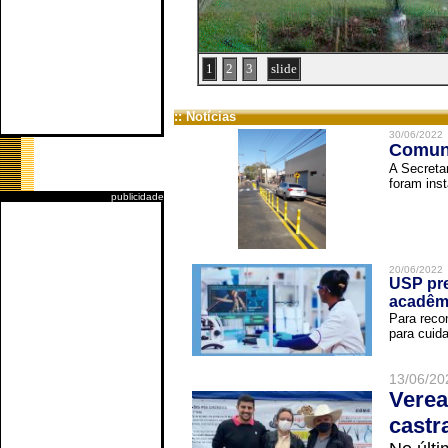
1
2
3
slide
:: Notícias
30/06/2022
Comuni
A Secreta
foram inst
publicidade
20/06/2022
USP pre
acadêm
Para reco
para cuida
13/06/20
Verea
castr