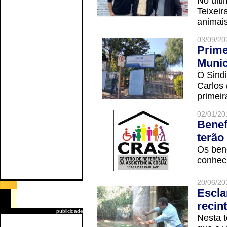
No últi
Teixei
animais
03/09/20
Prime
Munic
O Sindi
Carlos
primeir
02/01/20
Benef
terão
Os ben
conheci
20/06/20
Escla
recin
publicidade
Nesta t