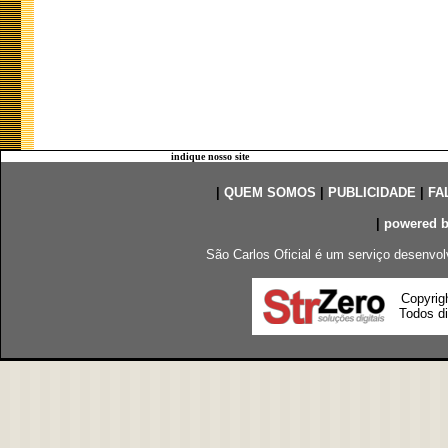
indique nosso site
|
QUEM SOMOS
|
PUBLICIDADE
|
FA
|
powered 
São Carlos Oficial é um serviço desenvol
Copyrig
Todos di