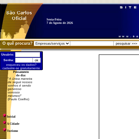
Sexta-Feira
7 de Agosto de 2026
O quê procura?
Usuário:
Senha:
esqueceu os dados?
cadastre-se gratuitamente
Pensamento
do dia:
"
A única maneira
de seguir nossos
sonhos é sendo
generoso
conosco
mesmos!
"
(Paulo Coelho)
Inicial
A Cidade
Turismo