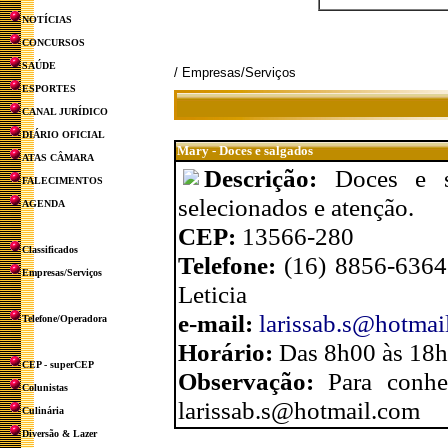
NOTÍCIAS
CONCURSOS
SAÚDE
/ Empresas/Serviços
ESPORTES
CANAL JURÍDICO
DIÁRIO OFICIAL
Mary - Doces e salgados
ATAS CÂMARA
Descrição:
Doces e s
FALECIMENTOS
selecionados e atenção.
AGENDA
CEP:
13566-280
Classificados
Telefone:
(16) 8856-6364
Empresas/Serviços
Leticia
e-mail:
larissab.s@hotmai
Telefone/Operadora
Horário:
Das 8h00 às 18
CEP - superCEP
Observação:
Para conhe
Colunistas
larissab.s@hotmail.com
Culinária
Diversão & Lazer