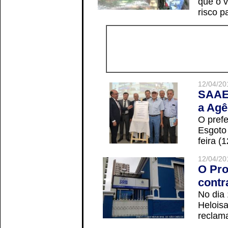
que o v
risco p
12/04/20
SAAE 
a Agê
O prefe
Esgoto
feira (
12/04/20
O Pro
contr
No dia
Helois
reclama