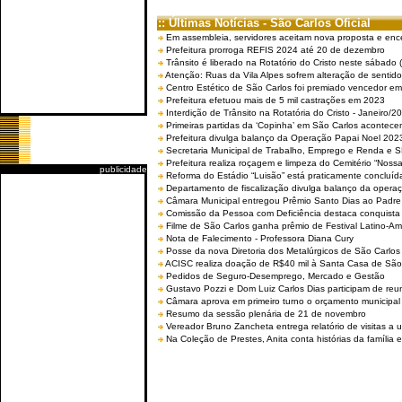
:: Últimas Notícias - São Carlos Oficial
Em assembleia, servidores aceitam nova proposta e enc
Prefeitura prorroga REFIS 2024 até 20 de dezembro
Trânsito é liberado na Rotatório do Cristo neste sábado 
Atenção: Ruas da Vila Alpes sofrem alteração de sentido 
Centro Estético de São Carlos foi premiado vencedor em 
Prefeitura efetuou mais de 5 mil castrações em 2023
Interdição de Trânsito na Rotatória do Cristo - Janeiro/2
Primeiras partidas da ‘Copinha’ em São Carlos acontecem
Prefeitura divulga balanço da Operação Papai Noel 202
Secretaria Municipal de Trabalho, Emprego e Renda e
Prefeitura realiza roçagem e limpeza do Cemitério “No
publicidade
Reforma do Estádio “Luisão” está praticamente concluíd
Departamento de fiscalização divulga balanço da opera
Câmara Municipal entregou Prêmio Santo Dias ao Padre 
Comissão da Pessoa com Deficiência destaca conquista d
Filme de São Carlos ganha prêmio de Festival Latino-Am
Nota de Falecimento - Professora Diana Cury
Posse da nova Diretoria dos Metalúrgicos de São Carlo
ACISC realiza doação de R$40 mil à Santa Casa de São
Pedidos de Seguro-Desemprego, Mercado e Gestão
Gustavo Pozzi e Dom Luiz Carlos Dias participam de re
Câmara aprova em primeiro turno o orçamento municipal
Resumo da sessão plenária de 21 de novembro
Vereador Bruno Zancheta entrega relatório de visitas a 
Na Coleção de Prestes, Anita conta histórias da família e