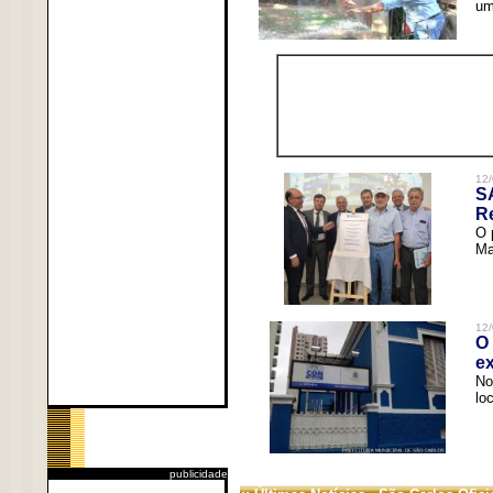
um
12/
S
R
O 
Ma
12/
O 
ex
No
lo
publicidade