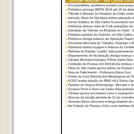
:: Últimas Notícias - São Carlos Ofici
Em assembleia, servidores aceitam nova propo
Prefeitura prorroga REFIS 2024 até 20 de dez
Trânsito é liberado na Rotatório do Cristo nest
Atenção: Ruas da Vila Alpes sofrem alteração de
Centro Estético de São Carlos foi premiado ven
Prefeitura efetuou mais de 5 mil castrações em
Interdição de Trânsito na Rotatória do Cristo - 
Primeiras partidas da ‘Copinha’ em São Carlos 
Prefeitura divulga balanço da Operação Papai
Secretaria Municipal de Trabalho, Emprego e
Prefeitura realiza roçagem e limpeza do Cemit
Reforma do Estádio “Luisão” está praticamente
Departamento de fiscalização divulga balanço 
Câmara Municipal entregou Prêmio Santo Dias a
Comissão da Pessoa com Deficiência destaca co
Filme de São Carlos ganha prêmio de Festival 
Nota de Falecimento - Professora Diana Cury
Posse da nova Diretoria dos Metalúrgicos de 
ACISC realiza doação de R$40 mil à Santa Ca
Pedidos de Seguro-Desemprego, Mercado e G
Gustavo Pozzi e Dom Luiz Carlos Dias partici
Câmara aprova em primeiro turno o orçamento 
Resumo da sessão plenária de 21 de novembr
Vereador Bruno Zancheta entrega relatório de v
Na Coleção de Prestes, Anita conta histórias da 