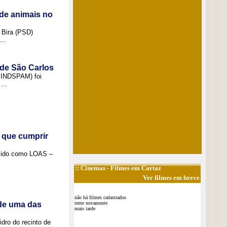
de animais no
 Bira (PSD)
..
 de São Carlos
(SINDSPAM) foi
...
 que cumprir
ecido como LOAS –
::
Cinemas
- Filmes em Cartaz
Ver filmes em breve
não há filmes cadastrados
 de uma das
tente novamente
mais tarde
idro do recinto de