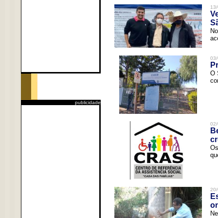
13/
V
Sã
No
ac
03/
Pr
O 
co
publicidade
02/
Be
c
Os
qu
20/
Es
o
Ne