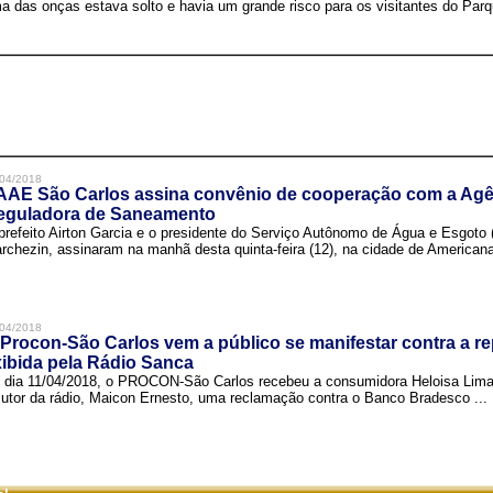
a das onças estava solto e havia um grande risco para os visitantes do Parqu
04/2018
AAE São Carlos assina convênio de cooperação com a Agê
eguladora de Saneamento
prefeito Airton Garcia e o presidente do Serviço Autônomo de Água e Esgoto
rchezin, assinaram na manhã desta quinta-feira (12), na cidade de Americana,
04/2018
Procon-São Carlos vem a público se manifestar contra a r
ibida pela Rádio Sanca
 dia 11/04/2018, o PROCON-São Carlos recebeu a consumidora Heloisa Lim
cutor da rádio, Maicon Ernesto, uma reclamação contra o Banco Bradesco ...