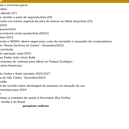
al
sta e encerram greve
embro
e sábado (27)
 sentido a partir de segunda-feira (29)
cedor em evento regional da área de beleza na última terça-feira (23)
 2023
Janeiro/2024
acontecem nesta quarta-feira (03/01)
 Noel 2023
 Renda e SENAC abrem vagas para curso de montador e reparador de computadores
ério “Nossa Senhora do Carmo” - Dezembro/2023
 concluída
da operação natal 2023
o Padre João Victor Bulle
nquista de cadeiras para trilhas no Parque Ecológico
Latino-Americano
São Carlos e Ibaté mandato 2023-2027
sa de São Carlos - Dezembro/2023
estão
pam de reunião sobre abordagem de pessoas em situação de rua
municipal para 2024
o
isitas a unidades de saúde à Secretária Jôra Porfírio
família e do Brasil
pesquisar notícias