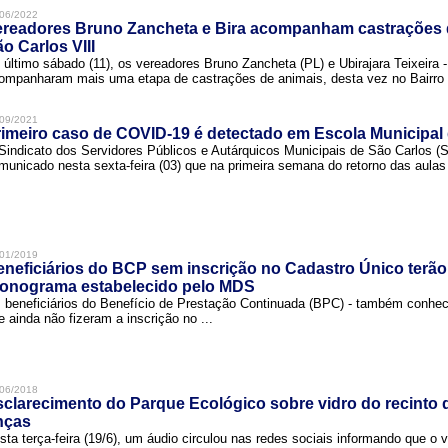
06/2022
ereadores Bruno Zancheta e Bira acompanham castrações 
o Carlos VIII
 último sábado (11), os vereadores Bruno Zancheta (PL) e Ubirajara Teixeira -
ompanharam mais uma etapa de castrações de animais, desta vez no Bairro .
09/2021
imeiro caso de COVID-19 é detectado em Escola Municipal
Sindicato dos Servidores Públicos e Autárquicos Municipais de São Carlos 
municado nesta sexta-feira (03) que na primeira semana do retorno das aulas 
01/2019
neficiários do BCP sem inscrição no Cadastro Único terão
ronograma estabelecido pelo MDS
 beneficiários do Benefício de Prestação Continuada (BPC) - também conh
e ainda não fizeram a inscrição no ...
06/2018
clarecimento do Parque Ecológico sobre vidro do recinto
nças
sta terça-feira (19/6), um áudio circulou nas redes sociais informando que o v