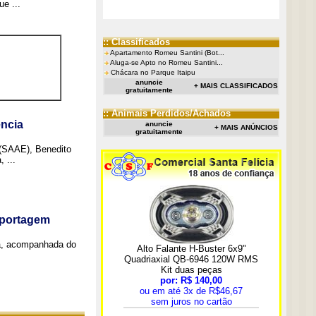
e ...
:: Classificados
Apartamento Romeu Santini (Bot...
Aluga-se Apto no Romeu Santini...
Chácara no Parque Itaipu
anuncie
+ MAIS CLASSIFICADOS
gratuitamente
:: Animais Perdidos/Achados
ncia
anuncie
+ MAIS ANÚNCIOS
gratuitamente
 (SAAE), Benedito
 ...
eportagem
a, acompanhada do