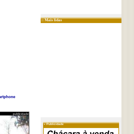
:: Mais lidas
rtphone
publicidade
»
Publicidade