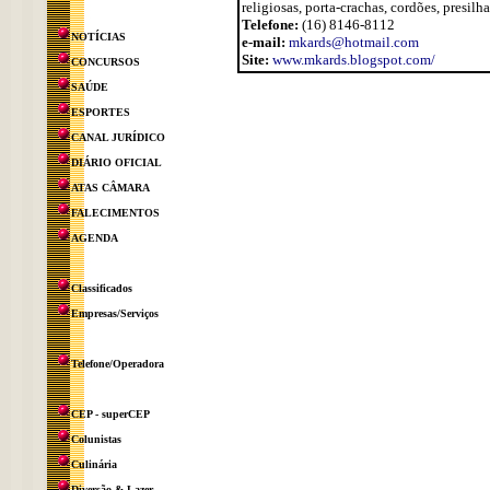
religiosas, porta-crachas, cordões, presilhas
Telefone:
(16) 8146-8112
NOTÍCIAS
e-mail:
mkards@hotmail.com
Site:
www.mkards.blogspot.com/
CONCURSOS
SAÚDE
ESPORTES
CANAL JURÍDICO
DIÁRIO OFICIAL
ATAS CÂMARA
FALECIMENTOS
AGENDA
Classificados
Empresas/Serviços
Telefone/Operadora
CEP - superCEP
Colunistas
Culinária
Diversão & Lazer