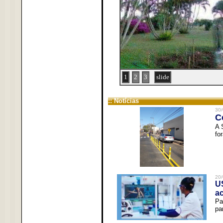
1
2
3
slide
:: Notícias
30/
C
A 
fo
20/
U
a
Pa
pa