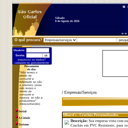
Sábado
8 de Agosto de 2026
O quê procura?
Usuário:
Senha:
esqueceu os dados?
cadastre-se gratuitamente
Pensamento
do dia:
"
Não temos o
direito de
consumir a
felicidade se não
a criarmos: como
não temos o
direito de
/ Empresas/Serviços
consumir a
riqueza, se não a
produzimos!
"
(Desconhecido)
Inicial
Mkard's - Crachás Personalizados
A Cidade
Descrição:
Sua empresa vista com ou
Turismo
Crachás em PVC Resistente, para tod