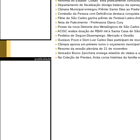
Reforma do Estádio “Luisão” está praticamente concluíd
Departamento de fiscalização divulga balanço da opera
Câmara Municipal entregou Prêmio Santo Dias ao Padre 
Comissão da Pessoa com Deficiência destaca conquista d
Filme de São Carlos ganha prêmio de Festival Latino-Am
Nota de Falecimento - Professora Diana Cury
Posse da nova Diretoria dos Metalúrgicos de São Carlo
ACISC realiza doação de R$40 mil à Santa Casa de São
Pedidos de Seguro-Desemprego, Mercado e Gestão
Gustavo Pozzi e Dom Luiz Carlos Dias participam de re
Câmara aprova em primeiro turno o orçamento municipal
Resumo da sessão plenária de 21 de novembro
Vereador Bruno Zancheta entrega relatório de visitas a 
Na Coleção de Prestes, Anita conta histórias da família e
publicidade