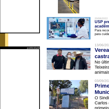
20/06/2022
USP pre
acadêm
Para reco
para cuida
13/06/20
publicidade
Verea
castr
No últi
Teixei
animais
03/09/20
Prime
Munic
O Sindi
Carlos
primeir