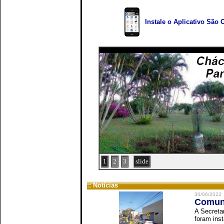
Instale o Aplicativo São 
1
2
3
slide
:: Notícias
30/06/2022
Comuni
A Secreta
foram inst