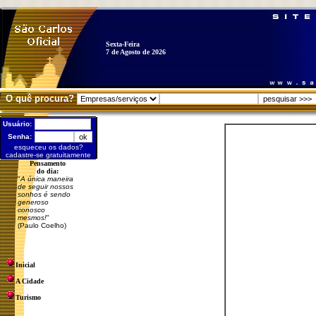
Sexta-Feira
7 de Agosto de 2026
O quê procura?
Usuário:
Senha:
esqueceu os dados?
cadastre-se gratuitamente
Pensamento
do dia:
"
A única maneira
de seguir nossos
sonhos é sendo
generoso
conosco
mesmos!
"
(Paulo Coelho)
Inicial
A Cidade
Turismo