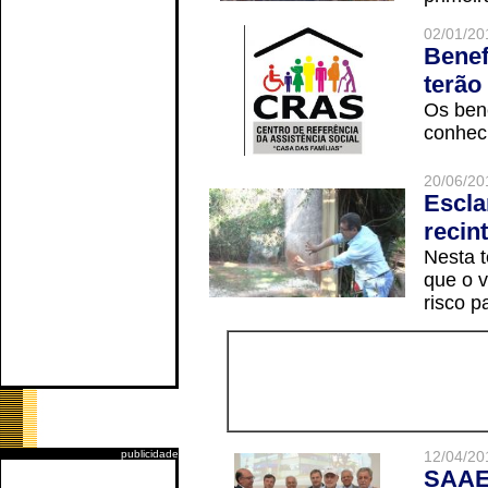
02/01/20
Benef
terão
Os ben
conheci
20/06/20
Escla
recin
Nesta t
que o v
risco p
publicidade
12/04/20
SAAE 