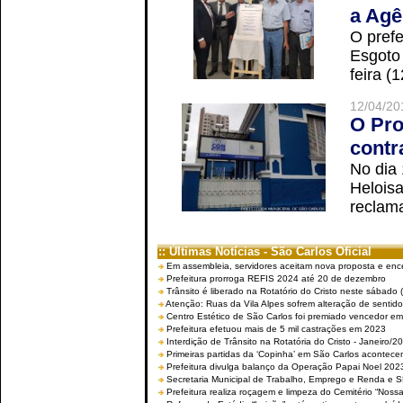
a Agê
O prefe
Esgoto
feira (
12/04/20
O Pro
contr
No dia
Helois
reclama
:: Últimas Notícias - São Carlos Oficial
Em assembleia, servidores aceitam nova proposta e enc
Prefeitura prorroga REFIS 2024 até 20 de dezembro
Trânsito é liberado na Rotatório do Cristo neste sábado 
Atenção: Ruas da Vila Alpes sofrem alteração de sentido 
Centro Estético de São Carlos foi premiado vencedor em 
Prefeitura efetuou mais de 5 mil castrações em 2023
Interdição de Trânsito na Rotatória do Cristo - Janeiro/2
Primeiras partidas da ‘Copinha’ em São Carlos acontecem
Prefeitura divulga balanço da Operação Papai Noel 202
Secretaria Municipal de Trabalho, Emprego e Renda e
Prefeitura realiza roçagem e limpeza do Cemitério “No