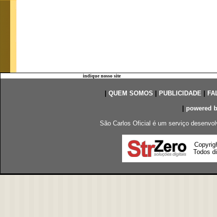
indique nosso site
|
QUEM SOMOS
|
PUBLICIDADE
|
FA
|
powered 
São Carlos Oficial é um serviço desenvol
Copyrig
Todos di