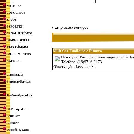
NOTÍCIAS
CONCURSOS
SAÚDE
ESPORTES
/ Empresas/Serviços
CANAL JURÍDICO
DIÁRIO OFICIAL
ATAS CÂMARA
Mult Car Funilaria e Pintura
FALECIMENTOS
Descrição:
Pintura de parachoques, faróis, la
AGENDA
Telefone:
(16)9716-9173
Observação:
Leva e traz.
Classificados
Empresas/Serviços
Telefone/Operadora
CEP - superCEP
Colunistas
Culinária
Diversão & Lazer