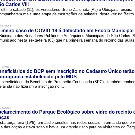
o Carlos VIII
 último sábado (11), os vereadores Bruno Zancheta (PL) e Ubirajara Teixeira -
ompanharam mais uma etapa de castrações de animais, desta vez no Bairro .
09/2021
imeiro caso de COVID-19 é detectado em Escola Municipal
Sindicato dos Servidores Públicos e Autárquicos Municipais de São Carlos 
municado nesta sexta-feira (03) que na primeira semana do retorno das aulas 
01/2019
neficiários do BCP sem inscrição no Cadastro Único terão
ronograma estabelecido pelo MDS
 beneficiários do Benefício de Prestação Continuada (BPC) - também conh
e ainda não fizeram a inscrição no ...
06/2018
clarecimento do Parque Ecológico sobre vidro do recinto
nças
sta terça-feira (19/6), um áudio circulou nas redes sociais informando que o v
a das onças estava solto e havia um grande risco para os visitantes do Parqu