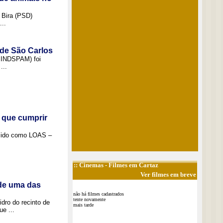
 Bira (PSD)
..
 de São Carlos
(SINDSPAM) foi
...
 que cumprir
ecido como LOAS –
::
Cinemas
- Filmes em Cartaz
Ver filmes em breve
 de uma das
não há filmes cadastrados
tente novamente
idro do recinto de
mais tarde
e ...