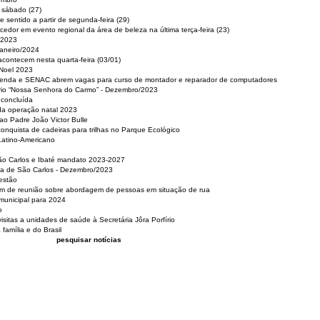
e sábado (27)
 sentido a partir de segunda-feira (29)
cedor em evento regional da área de beleza na última terça-feira (23)
 2023
Janeiro/2024
acontecem nesta quarta-feira (03/01)
 Noel 2023
 Renda e SENAC abrem vagas para curso de montador e reparador de computadores
ério “Nossa Senhora do Carmo” - Dezembro/2023
 concluída
da operação natal 2023
o Padre João Victor Bulle
nquista de cadeiras para trilhas no Parque Ecológico
Latino-Americano
São Carlos e Ibaté mandato 2023-2027
sa de São Carlos - Dezembro/2023
estão
pam de reunião sobre abordagem de pessoas em situação de rua
municipal para 2024
o
isitas a unidades de saúde à Secretária Jôra Porfírio
família e do Brasil
pesquisar notícias