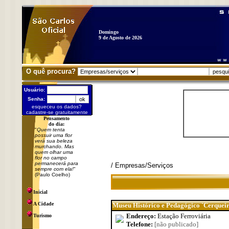
Domingo
9 de Agosto de 2026
O quê procura?
Usuário:
Senha:
esqueceu os dados?
cadastre-se gratuitamente
Pensamento
do dia:
"
Quem tenta
possuir uma flor
verá sua beleza
murchando. Mas
quem olhar uma
flor no campo
permanecerá para
/ Empresas/Serviços
sempre com ela!
"
(Paulo Coelho)
Inicial
A Cidade
Museu Histórico e Pedagógico `Cerqueir
Endereço:
Estação Ferroviária
Turismo
Telefone:
[não publicado]