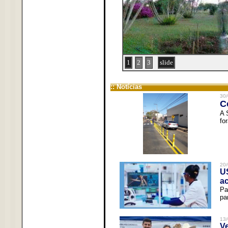
1
2
3
slide
:: Notícias
30/
C
A 
fo
20/
U
a
Pa
pa
13/
V