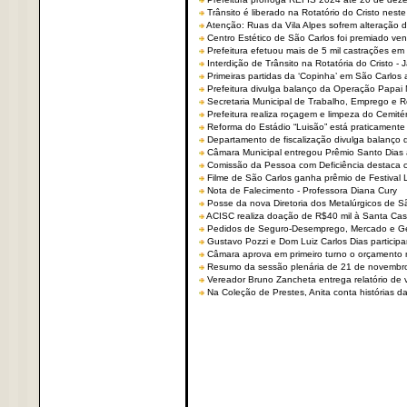
Trânsito é liberado na Rotatório do Cristo nest
Atenção: Ruas da Vila Alpes sofrem alteração de
Centro Estético de São Carlos foi premiado ven
Prefeitura efetuou mais de 5 mil castrações em
Interdição de Trânsito na Rotatória do Cristo - 
Primeiras partidas da ‘Copinha’ em São Carlos 
Prefeitura divulga balanço da Operação Papai
Secretaria Municipal de Trabalho, Emprego e
Prefeitura realiza roçagem e limpeza do Cemit
Reforma do Estádio “Luisão” está praticamente
Departamento de fiscalização divulga balanço 
Câmara Municipal entregou Prêmio Santo Dias a
Comissão da Pessoa com Deficiência destaca co
Filme de São Carlos ganha prêmio de Festival 
Nota de Falecimento - Professora Diana Cury
Posse da nova Diretoria dos Metalúrgicos de 
ACISC realiza doação de R$40 mil à Santa Ca
Pedidos de Seguro-Desemprego, Mercado e G
Gustavo Pozzi e Dom Luiz Carlos Dias partici
Câmara aprova em primeiro turno o orçamento 
Resumo da sessão plenária de 21 de novembr
Vereador Bruno Zancheta entrega relatório de v
Na Coleção de Prestes, Anita conta histórias da 