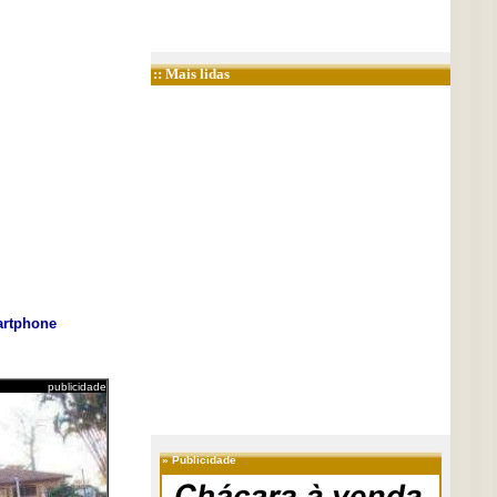
:: Mais lidas
rtphone
publicidade
»
Publicidade