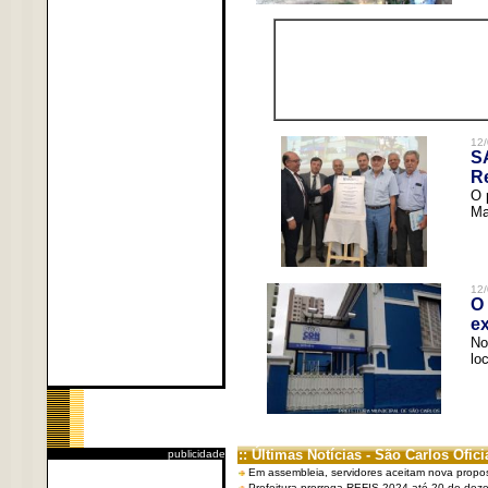
12/
S
R
O 
Ma
12/
O 
ex
No
lo
:: Últimas Notícias - São Carlos Ofici
publicidade
Em assembleia, servidores aceitam nova propo
Prefeitura prorroga REFIS 2024 até 20 de dez