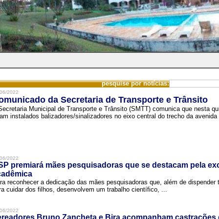
pesquise por notícias:
06/2022
omunicado da Secretaria de Transporte e Trânsito
Secretaria Municipal de Transporte e Trânsito (SMTT) comunica que nesta quin
ram instalados balizadores/sinalizadores no eixo central do trecho da avenida 
06/2022
SP premiará mães pesquisadoras que se destacam pela exc
cadêmica
ra reconhecer a dedicação das mães pesquisadoras que, além de dispender 
ra cuidar dos filhos, desenvolvem um trabalho científico, ...
06/2022
ereadores Bruno Zancheta e Bira acompanham castrações 