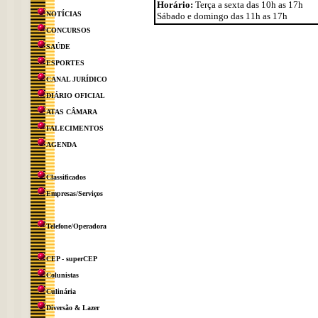
Horário:
Terça a sexta das 10h as 17h
NOTÍCIAS
Sábado e domingo das 11h as 17h
CONCURSOS
SAÚDE
ESPORTES
CANAL JURÍDICO
DIÁRIO OFICIAL
ATAS CÂMARA
FALECIMENTOS
AGENDA
Classificados
Empresas/Serviços
Telefone/Operadora
CEP - superCEP
Colunistas
Culinária
Diversão & Lazer