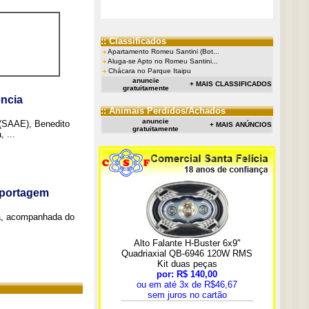
:: Classificados
Apartamento Romeu Santini (Bot...
Aluga-se Apto no Romeu Santini...
Chácara no Parque Itaipu
anuncie
+ MAIS CLASSIFICADOS
gratuitamente
ncia
:: Animais Perdidos/Achados
anuncie
 (SAAE), Benedito
+ MAIS ANÚNCIOS
gratuitamente
 ...
eportagem
a, acompanhada do