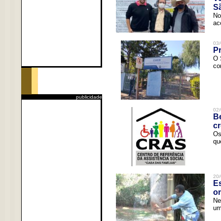
Sã
No
ac
03/
Pr
O 
co
publicidade
02/
Be
c
Os
qu
20/
Es
o
Ne
um