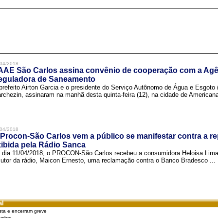
04/2018
AAE São Carlos assina convênio de cooperação com a Agê
eguladora de Saneamento
prefeito Airton Garcia e o presidente do Serviço Autônomo de Água e Esgoto
rchezin, assinaram na manhã desta quinta-feira (12), na cidade de Americana,
04/2018
Procon-São Carlos vem a público se manifestar contra a r
ibida pela Rádio Sanca
 dia 11/04/2018, o PROCON-São Carlos recebeu a consumidora Heloisa Lim
cutor da rádio, Maicon Ernesto, uma reclamação contra o Banco Bradesco ...
al
sta e encerram greve
embro