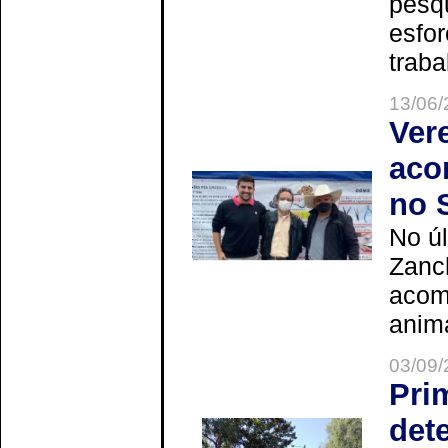
pesq
esfor
trabal
13/06/
Ver
aco
no 
No úl
Zanch
acom
anima
03/09/
Pri
det