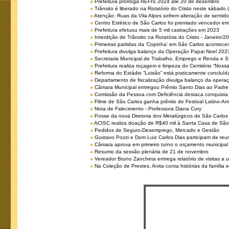
Prefeitura prorroga REFIS 2024 até 20 de dezembro
Trânsito é liberado na Rotatório do Cristo neste sábado 
Atenção: Ruas da Vila Alpes sofrem alteração de sentido 
Centro Estético de São Carlos foi premiado vencedor em 
Prefeitura efetuou mais de 5 mil castrações em 2023
Interdição de Trânsito na Rotatória do Cristo - Janeiro/2
Primeiras partidas da ‘Copinha’ em São Carlos acontecem
Prefeitura divulga balanço da Operação Papai Noel 202
Secretaria Municipal de Trabalho, Emprego e Renda e
Prefeitura realiza roçagem e limpeza do Cemitério “No
Reforma do Estádio “Luisão” está praticamente concluíd
Departamento de fiscalização divulga balanço da opera
Câmara Municipal entregou Prêmio Santo Dias ao Padre 
Comissão da Pessoa com Deficiência destaca conquista d
Filme de São Carlos ganha prêmio de Festival Latino-Am
Nota de Falecimento - Professora Diana Cury
Posse da nova Diretoria dos Metalúrgicos de São Carlo
ACISC realiza doação de R$40 mil à Santa Casa de São
Pedidos de Seguro-Desemprego, Mercado e Gestão
Gustavo Pozzi e Dom Luiz Carlos Dias participam de re
Câmara aprova em primeiro turno o orçamento municipal
Resumo da sessão plenária de 21 de novembro
Vereador Bruno Zancheta entrega relatório de visitas a 
Na Coleção de Prestes, Anita conta histórias da família e