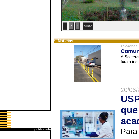
1
2
3
slide
:: Notícias
30/06/2022
Comuni
A Secreta
foram inst
20/06/
USP
que
aca
Para
publicidade