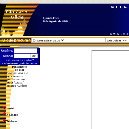
Quinta-Feira
6 de Agosto de 2026
O quê procura?
Usuário:
Senha:
esqueceu os dados?
cadastre-se gratuitamente
Pensamento
do dia:
"
Nossa vida é o
que nossos
pensamentos
dela fazem.
"
(Marco Aurélio)
Inicial
A Cidade
Turismo