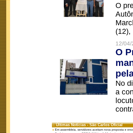
O pre
Autô
Marc
(12),
12/04/
O P
man
pel
No d
a co
locut
contr
:: Últimas Notícias - São Carlos Oficial
Em assembleia, servidores aceitam nova proposta e enc