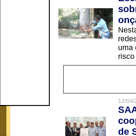
sob
onç
Nesta
redes
uma 
risco
12/04/
SAA
coo
de 