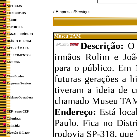
NOTÍCIAS
/ Empresas/Serviços
CONCURSOS
SAÚDE
ESPORTES
CANAL JURÍDICO
Museu TAM
DIÁRIO OFICIAL
Descrição:
O
ATAS CÂMARA
irmãos Rolim e Joã
FALECIMENTOS
AGENDA
para o público. Em 
futuras gerações a h
Classificados
Empresas/Serviços
tiveram a ideia de 
chamado Museu TA
Telefone/Operadora
Endereço:
Está loc
CEP - superCEP
Colunistas
Paulo. Fica no Dist
Culinária
rodovia SP-318, que 
Diversão & Lazer