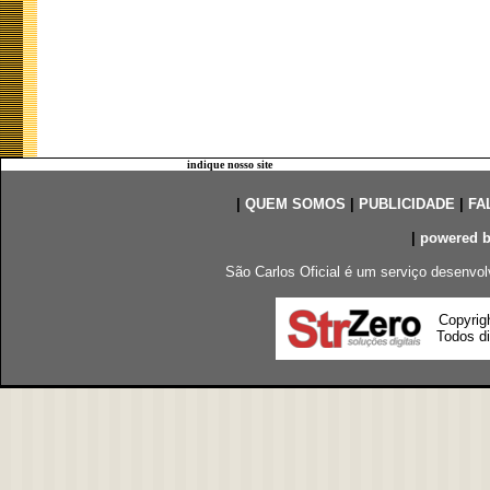
indique nosso site
|
QUEM SOMOS
|
PUBLICIDADE
|
FA
|
powered 
São Carlos Oficial é um serviço desenvol
Copyrig
Todos di