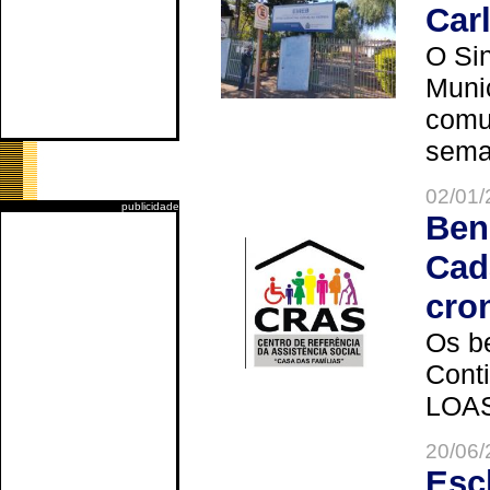
Car
O Sin
Muni
comun
seman
02/01/
publicidade
Ben
Cad
cro
Os be
Cont
LOAS 
20/06/
Esc