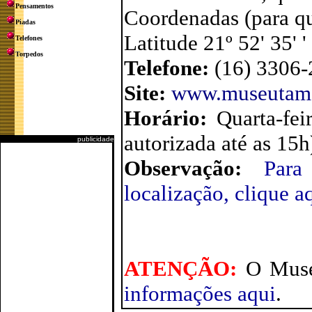
Pensamentos
Coordenadas (para qu
Piadas
Latitude 21º 52' 35' 
Telefones
Torpedos
Telefone:
(16) 3306
Site:
www.museutam
Horário:
Quarta-fe
autorizada até as 15h
publicidade
Observação:
Para
localização, clique a
ATENÇÃO:
O Museu
informações aqui
.