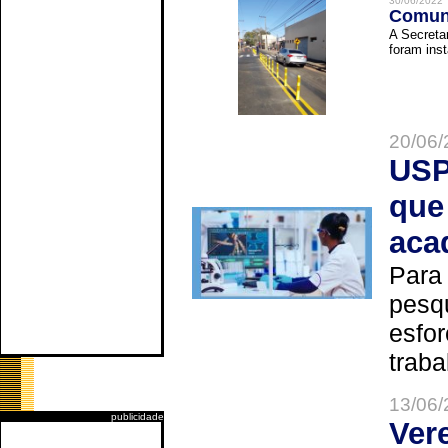
30/06/2022
Comuni
A Secreta
foram inst
20/06/
USP
que
aca
Para
pesq
esfor
trabal
13/06/
publicidade
Ver