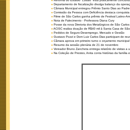
Reforma do Estádio “Luisão” está praticamente concluíd
Departamento de fiscalização divulga balanço da opera
Câmara Municipal entregou Prêmio Santo Dias ao Padre 
Comissão da Pessoa com Deficiência destaca conquista d
Filme de São Carlos ganha prêmio de Festival Latino-Am
Nota de Falecimento - Professora Diana Cury
Posse da nova Diretoria dos Metalúrgicos de São Carlo
ACISC realiza doação de R$40 mil à Santa Casa de São
Pedidos de Seguro-Desemprego, Mercado e Gestão
Gustavo Pozzi e Dom Luiz Carlos Dias participam de re
Câmara aprova em primeiro turno o orçamento municipal
Resumo da sessão plenária de 21 de novembro
Vereador Bruno Zancheta entrega relatório de visitas a 
Na Coleção de Prestes, Anita conta histórias da família e