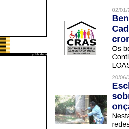
02/01/
Ben
Cad
cro
Os be
publicidade
Cont
LOAS 
20/06/
Esc
sob
onç
Nesta
redes