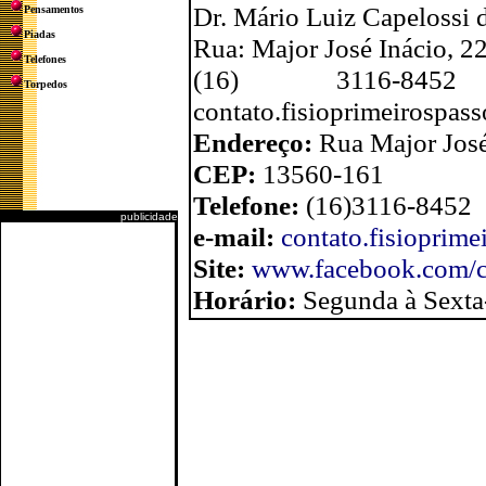
Dr. Mário Luiz Capelossi d
Pensamentos
Piadas
Rua: Major José Inácio, 2
Telefones
(16) 3116-8
Torpedos
contato.fisioprimeirospa
Endereço:
Rua Major José
CEP:
13560-161
Telefone:
(16)3116-8452
publicidade
e-mail:
contato.fisioprim
Site:
www.facebook.com/cl
Horário:
Segunda à Sexta-