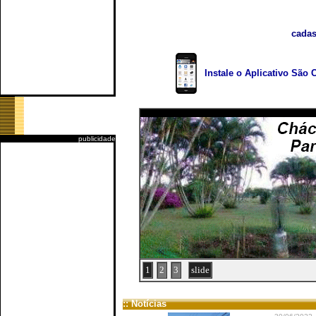
cadas
Instale o Aplicativo São 
publicidade
1
2
3
slide
:: Notícias