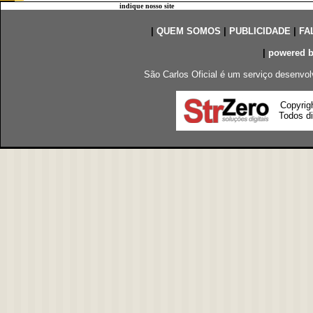
indique nosso site
|
QUEM SOMOS
|
PUBLICIDADE
|
FA
|
powered 
São Carlos Oficial é um serviço desenvol
Copyrig
Todos di