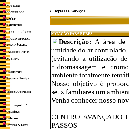
NOTÍCIAS
/ Empresas/Serviços
CONCURSOS
SAÚDE
ESPORTES
CANAL JURÍDICO
NATAÇÃO PARA BEBÊS
DIÁRIO OFICIAL
Descrição:
A área de 
ATAS CÂMARA
umidade do ar controlado, 
FALECIMENTOS
(evitando a utilização d
AGENDA
hidromassagem e cromot
Classificados
ambiente totalmente temáti
Empresas/Serviços
Nosso objetivo é proporc
seus familiares um ambient
Telefone/Operadora
Venha conhecer nosso nov
CEP - superCEP
Colunistas
CENTRO AVANÇADO D
Culinária
PASSOS
Diversão & Lazer