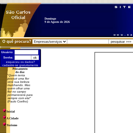
Domingo
9 de Agosto de 2026
O quê procura?
Usuário:
Senha:
esqueceu os dados?
cadastre-se gratuitamente
Pensamento
do dia:
"
Quem tenta
possuir uma flor
verá sua beleza
murchando. Mas
quem olhar uma
flor no campo
permanecerá para
sempre com ela!
"
(Paulo Coelho)
Inicial
A Cidade
Turismo