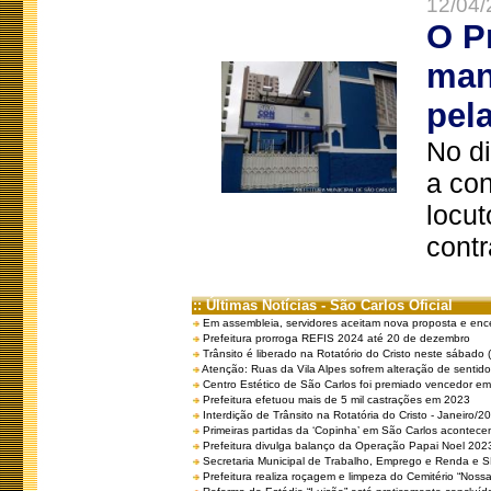
12/04/
O P
man
pel
No d
a co
locut
contr
:: Últimas Notícias - São Carlos Oficial
Em assembleia, servidores aceitam nova proposta e enc
Prefeitura prorroga REFIS 2024 até 20 de dezembro
Trânsito é liberado na Rotatório do Cristo neste sábado 
Atenção: Ruas da Vila Alpes sofrem alteração de sentido 
Centro Estético de São Carlos foi premiado vencedor em 
Prefeitura efetuou mais de 5 mil castrações em 2023
Interdição de Trânsito na Rotatória do Cristo - Janeiro/2
Primeiras partidas da ‘Copinha’ em São Carlos acontecem
Prefeitura divulga balanço da Operação Papai Noel 202
Secretaria Municipal de Trabalho, Emprego e Renda e
Prefeitura realiza roçagem e limpeza do Cemitério “No