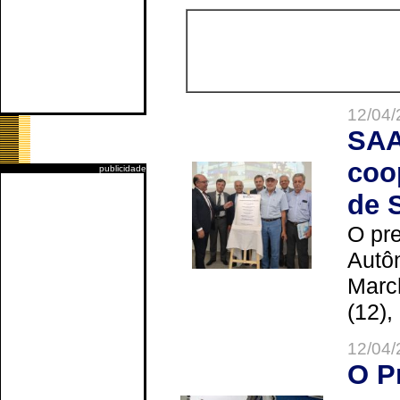
12/04/
SAA
coo
publicidade
de 
O pre
Autô
Marc
(12),
12/04/
O P