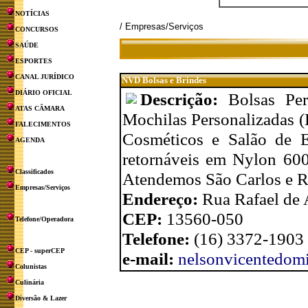
NOTÍCIAS
/ Empresas/Serviços
CONCURSOS
SAÚDE
ESPORTES
CANAL JURÍDICO
NVD Bolsas e Brindes
DIÁRIO OFICIAL
Descrição:
Bolsas Pe
ATAS CÂMARA
Mochilas Personalizadas (
FALECIMENTOS
Cosméticos e Salão de Es
AGENDA
retornáveis em Nylon 600
Classificados
Atendemos São Carlos e R
Empresas/Serviços
Endereço:
Rua Rafael de 
CEP:
13560-050
Telefone/Operadora
Telefone:
(16) 3372-1903
CEP - superCEP
e-mail:
nelsonvicentedo
Colunistas
Culinária
Diversão & Lazer