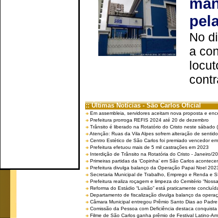
man
pel
No d
a co
locut
contr
:: Últimas Notícias - São Carlos Oficial
Em assembleia, servidores aceitam nova proposta e enc
Prefeitura prorroga REFIS 2024 até 20 de dezembro
Trânsito é liberado na Rotatório do Cristo neste sábado 
Atenção: Ruas da Vila Alpes sofrem alteração de sentido 
Centro Estético de São Carlos foi premiado vencedor em 
Prefeitura efetuou mais de 5 mil castrações em 2023
Interdição de Trânsito na Rotatória do Cristo - Janeiro/2
Primeiras partidas da ‘Copinha’ em São Carlos acontecem
Prefeitura divulga balanço da Operação Papai Noel 202
Secretaria Municipal de Trabalho, Emprego e Renda e
Prefeitura realiza roçagem e limpeza do Cemitério “No
Reforma do Estádio “Luisão” está praticamente concluíd
Departamento de fiscalização divulga balanço da opera
Câmara Municipal entregou Prêmio Santo Dias ao Padre 
Comissão da Pessoa com Deficiência destaca conquista d
Filme de São Carlos ganha prêmio de Festival Latino-Am