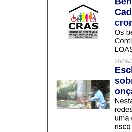
Ben
Cad
cro
Os be
Cont
LOAS 
20/06/
Esc
sob
onç
Nesta
redes
uma 
risco