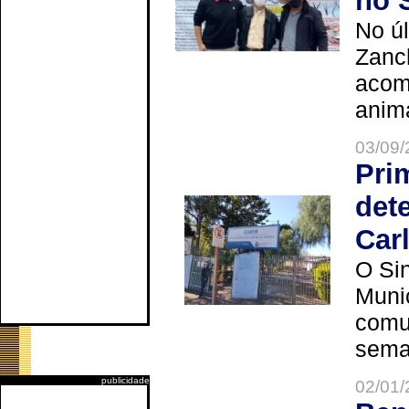
no 
No úl
Zanch
acom
anima
03/09/
Pri
det
Car
O Sin
Muni
comun
seman
publicidade
02/01/