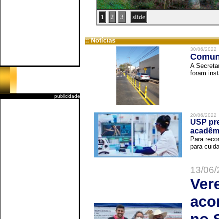
1
2
3
slide
:: Notícias
30/06/2022
Comuni
A Secreta
foram inst
publicidade
20/06/2022
USP pre
acadêm
Para reco
para cuida
13/06/
Ver
aco