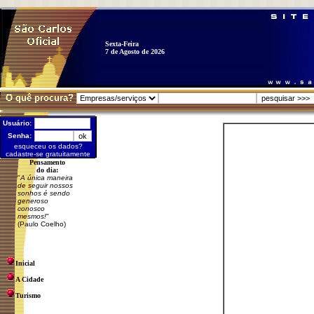
Sexta-Feira
7 de Agosto de 2026
O quê procura?
Usuário:
Senha:
esqueceu os dados?
cadastre-se gratuitamente
Pensamento
do dia:
"
A única maneira
de seguir nossos
sonhos é sendo
generoso
conosco
mesmos!
"
(Paulo Coelho)
Inicial
A Cidade
Turismo