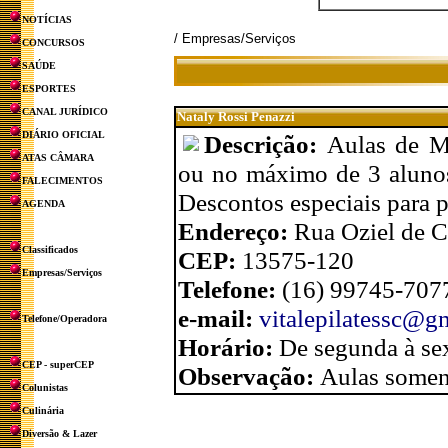
NOTÍCIAS
/ Empresas/Serviços
CONCURSOS
SAÚDE
ESPORTES
CANAL JURÍDICO
Nataly Rossi Penazzi
DIÁRIO OFICIAL
Descrição:
Aulas de Ma
ATAS CÂMARA
ou no máximo de 3 alunos.
FALECIMENTOS
Descontos especiais para p
AGENDA
Endereço:
Rua Oziel de 
Classificados
CEP:
13575-120
Empresas/Serviços
Telefone:
(16) 99745-707
e-mail:
vitalepilatessc@g
Telefone/Operadora
Horário:
De segunda à sex
CEP - superCEP
Observação:
Aulas somen
Colunistas
Culinária
Diversão & Lazer