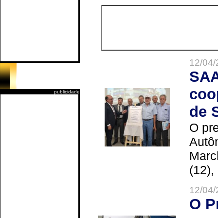
12/04/
SAA
coo
publicidade
de 
O pre
Autô
Marc
(12),
12/04/
O P