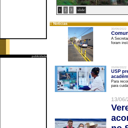
1
2
3
slide
:: Notícias
30/06/2022
Comuni
A Secreta
foram inst
publicidade
20/06/2022
USP pre
acadêm
Para reco
para cuida
13/06/
Ver
aco