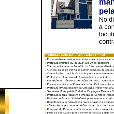
man
pel
No d
a co
locut
contr
:: Últimas Notícias - São Carlos Oficial
Em assembleia, servidores aceitam nova proposta e enc
Prefeitura prorroga REFIS 2024 até 20 de dezembro
Trânsito é liberado na Rotatório do Cristo neste sábado 
Atenção: Ruas da Vila Alpes sofrem alteração de sentido 
Centro Estético de São Carlos foi premiado vencedor em 
Prefeitura efetuou mais de 5 mil castrações em 2023
Interdição de Trânsito na Rotatória do Cristo - Janeiro/2
Primeiras partidas da ‘Copinha’ em São Carlos acontecem
Prefeitura divulga balanço da Operação Papai Noel 202
Secretaria Municipal de Trabalho, Emprego e Renda e
Prefeitura realiza roçagem e limpeza do Cemitério “No
Reforma do Estádio “Luisão” está praticamente concluíd
Departamento de fiscalização divulga balanço da opera
Câmara Municipal entregou Prêmio Santo Dias ao Padre 
Comissão da Pessoa com Deficiência destaca conquista d
Filme de São Carlos ganha prêmio de Festival Latino-Am