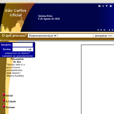
Quinta-Feira
6 de Agosto de 2026
O quê procura?
Usuário:
Senha:
esqueceu os dados?
cadastre-se gratuitamente
Pensamento
do dia:
"
Nossa vida é o
que nossos
pensamentos
dela fazem.
"
(Marco Aurélio)
Inicial
A Cidade
Turismo