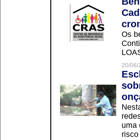
Ben
Cad
cro
Os be
Cont
LOAS 
20/06/
Esc
sob
onç
Nesta
redes
uma 
risco