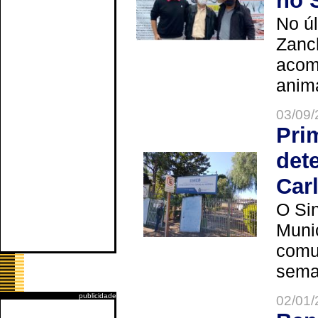
no 
No úl
Zanch
acom
anima
03/09/
Pri
det
Car
O Sin
Muni
comun
seman
publicidade
02/01/