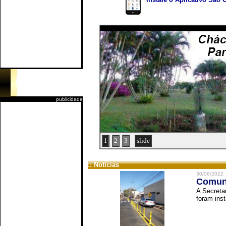
publicidade
1
2
3
slide
:: Notícias
30/06/2022
Comuni
A Secreta
foram inst