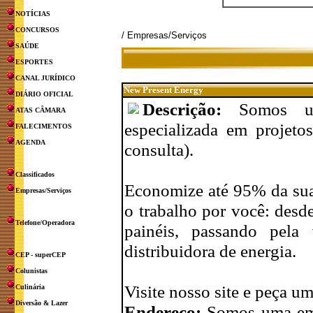
NOTÍCIAS
CONCURSOS
/ Empresas/Serviços
SAÚDE
ESPORTES
CANAL JURÍDICO
New Present Energy
DIÁRIO OFICIAL
Descrição:
Somos um
ATAS CÂMARA
especializada em projetos
FALECIMENTOS
AGENDA
consulta).
Classificados
Economize até 95% da sua
Empresas/Serviços
o trabalho por você: desde
Telefone/Operadora
painéis, passando pela
distribuidora de energia.
CEP - superCEP
Colunistas
Visite nosso site e peça 
Culinária
Diversão & Lazer
Endereço:
Somos uma emp