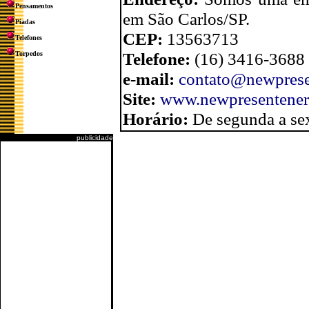
Pensamentos
em São Carlos/SP.
Piadas
CEP:
13563713
Telefones
Telefone:
(16) 3416-3688
Torpedos
e-mail:
contato@newprese
Site:
www.newpresentene
Horário:
De segunda a sex
publicidade