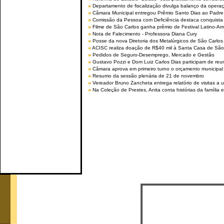
Departamento de fiscalização divulga balanço da opera
Câmara Municipal entregou Prêmio Santo Dias ao Padre 
Comissão da Pessoa com Deficiência destaca conquista d
Filme de São Carlos ganha prêmio de Festival Latino-Am
Nota de Falecimento - Professora Diana Cury
Posse da nova Diretoria dos Metalúrgicos de São Carlo
ACISC realiza doação de R$40 mil à Santa Casa de São
Pedidos de Seguro-Desemprego, Mercado e Gestão
Gustavo Pozzi e Dom Luiz Carlos Dias participam de re
Câmara aprova em primeiro turno o orçamento municipal
Resumo da sessão plenária de 21 de novembro
Vereador Bruno Zancheta entrega relatório de visitas a 
Na Coleção de Prestes, Anita conta histórias da família e