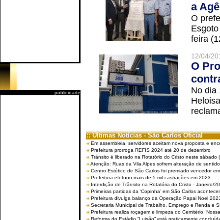
a Agê
O prefe
Esgoto
feira (
12/04/20
O Pro
contr
No dia
publicidade
Helois
reclama
:: Últimas Notícias - São Carlos Oficial
Em assembleia, servidores aceitam nova proposta e enc
Prefeitura prorroga REFIS 2024 até 20 de dezembro
Trânsito é liberado na Rotatório do Cristo neste sábado 
Atenção: Ruas da Vila Alpes sofrem alteração de sentido 
Centro Estético de São Carlos foi premiado vencedor em 
Prefeitura efetuou mais de 5 mil castrações em 2023
Interdição de Trânsito na Rotatória do Cristo - Janeiro/2
Primeiras partidas da ‘Copinha’ em São Carlos acontecem
Prefeitura divulga balanço da Operação Papai Noel 202
Secretaria Municipal de Trabalho, Emprego e Renda e
Prefeitura realiza roçagem e limpeza do Cemitério “No
Reforma do Estádio “Luisão” está praticamente concluíd