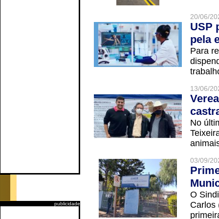
20/06/20
USP p
pela 
Para r
dispend
trabalho
13/06/20
Verea
castr
No últi
Teixei
animais
03/09/20
Prime
Munic
O Sindi
Carlos
publicidade
primeir