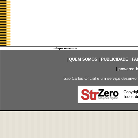
indique nosso site
|
QUEM SOMOS
|
PUBLICIDADE
|
FA
|
powered 
São Carlos Oficial é um serviço desenvol
Copyrig
Todos di