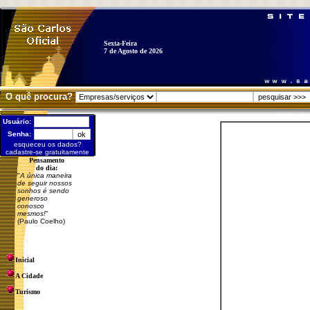
Sexta-Feira
7 de Agosto de 2026
O quê procura?
Usuário:
Senha:
esqueceu os dados?
cadastre-se gratuitamente
Pensamento
do dia:
"
A única maneira
de seguir nossos
sonhos é sendo
generoso
conosco
mesmos!
"
(Paulo Coelho)
Inicial
A Cidade
Turismo