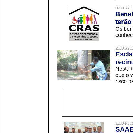
02/01/20
Benef
terão
Os ben
conheci
20/06/20
Escla
recin
Nesta t
que o v
risco p
12/04/20
SAAE 