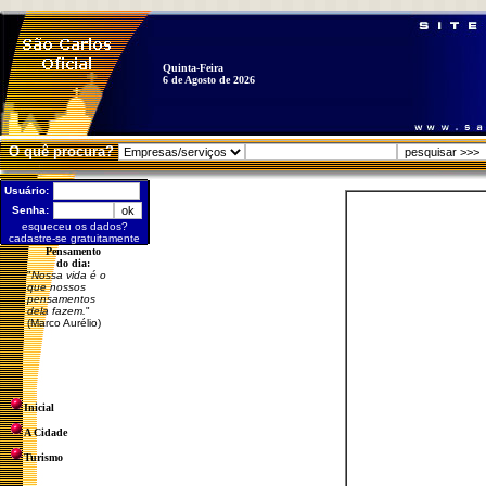
Quinta-Feira
6 de Agosto de 2026
O quê procura?
Usuário:
Senha:
esqueceu os dados?
cadastre-se gratuitamente
Pensamento
do dia:
"
Nossa vida é o
que nossos
pensamentos
dela fazem.
"
(Marco Aurélio)
Inicial
A Cidade
Turismo