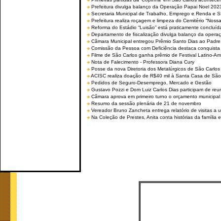
Prefeitura divulga balanço da Operação Papai Noel 202
Secretaria Municipal de Trabalho, Emprego e Renda e
Prefeitura realiza roçagem e limpeza do Cemitério “No
Reforma do Estádio “Luisão” está praticamente concluíd
Departamento de fiscalização divulga balanço da opera
Câmara Municipal entregou Prêmio Santo Dias ao Padre 
Comissão da Pessoa com Deficiência destaca conquista d
Filme de São Carlos ganha prêmio de Festival Latino-Am
Nota de Falecimento - Professora Diana Cury
Posse da nova Diretoria dos Metalúrgicos de São Carlo
ACISC realiza doação de R$40 mil à Santa Casa de São
Pedidos de Seguro-Desemprego, Mercado e Gestão
Gustavo Pozzi e Dom Luiz Carlos Dias participam de re
Câmara aprova em primeiro turno o orçamento municipal
Resumo da sessão plenária de 21 de novembro
Vereador Bruno Zancheta entrega relatório de visitas a 
Na Coleção de Prestes, Anita conta histórias da família e