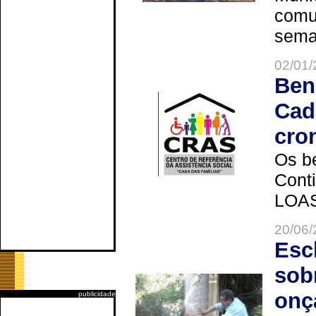
comun
seman
02/01/
Ben
Cad
cro
Os be
Cont
LOAS 
20/06/
Esc
sob
onç
publicidade