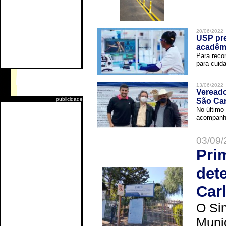
20/06/2022
USP pre
acadêm
Para reco
para cuida
13/06/2022
Vereado
publicidade
São Car
No último 
acompanha
03/09/
Pri
det
Car
O Sin
Muni