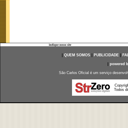
indique nosso site
|
QUEM SOMOS
|
PUBLICIDADE
|
FA
|
powered 
São Carlos Oficial é um serviço desenvol
Copyrig
Todos di