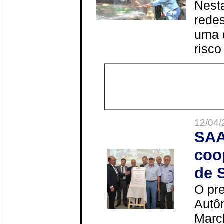
Nesta
redes
uma 
risco
12/04/
SAA
coo
de 
O pre
Autô
Marc