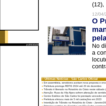
(12),
12/04/
O P
man
pel
No d
publicidade
a co
locut
contr
:: Últimas Notícias - São Carlos Oficial
Em assembleia, servidores aceitam nova proposta e enc
Prefeitura prorroga REFIS 2024 até 20 de dezembro
Trânsito é liberado na Rotatório do Cristo neste sábado 
Atenção: Ruas da Vila Alpes sofrem alteração de sentido 
Centro Estético de São Carlos foi premiado vencedor em 
Prefeitura efetuou mais de 5 mil castrações em 2023
Interdição de Trânsito na Rotatória do Cristo - Janeiro/2
Primeiras partidas da ‘Copinha’ em São Carlos acontecem