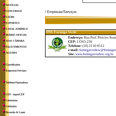
NOTÍCIAS
CONCURSOS
/ Empresas/Serviços
SAÚDE
ESPORTES
CANAL JURÍDICO
ONG Formiga Verde
DIÁRIO OFICIAL
Endereço:
Rua Prof. Péricles Soar
ATAS CÂMARA
CEP:
13563-250
Telefone:
(16) 3116-9512
FALECIMENTOS
e-mail:
formigaverdesc@formigave
AGENDA
Site:
www.formigaverdesc.org.br
Classificados
Empresas/Serviços
Telefone/Operadora
CEP - superCEP
Colunistas
Culinária
Diversão & Lazer