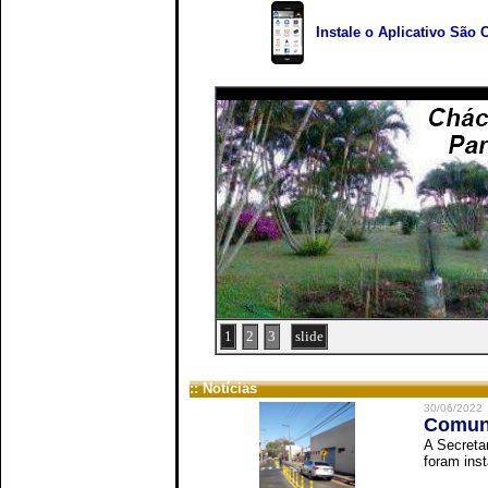
Instale o Aplicativo São 
1
2
3
slide
:: Notícias
30/06/2022
Comuni
A Secreta
foram inst