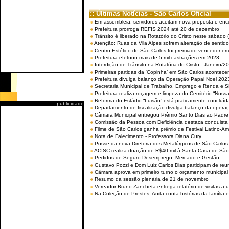
:: Últimas Notícias - São Carlos Oficial
Em assembleia, servidores aceitam nova proposta e enc
Prefeitura prorroga REFIS 2024 até 20 de dezembro
Trânsito é liberado na Rotatório do Cristo neste sábado 
Atenção: Ruas da Vila Alpes sofrem alteração de sentido 
Centro Estético de São Carlos foi premiado vencedor em 
Prefeitura efetuou mais de 5 mil castrações em 2023
Interdição de Trânsito na Rotatória do Cristo - Janeiro/2
Primeiras partidas da ‘Copinha’ em São Carlos acontecem
Prefeitura divulga balanço da Operação Papai Noel 202
Secretaria Municipal de Trabalho, Emprego e Renda e
Prefeitura realiza roçagem e limpeza do Cemitério “No
Reforma do Estádio “Luisão” está praticamente concluíd
publicidade
Departamento de fiscalização divulga balanço da opera
Câmara Municipal entregou Prêmio Santo Dias ao Padre 
Comissão da Pessoa com Deficiência destaca conquista d
Filme de São Carlos ganha prêmio de Festival Latino-Am
Nota de Falecimento - Professora Diana Cury
Posse da nova Diretoria dos Metalúrgicos de São Carlo
ACISC realiza doação de R$40 mil à Santa Casa de São
Pedidos de Seguro-Desemprego, Mercado e Gestão
Gustavo Pozzi e Dom Luiz Carlos Dias participam de re
Câmara aprova em primeiro turno o orçamento municipal
Resumo da sessão plenária de 21 de novembro
Vereador Bruno Zancheta entrega relatório de visitas a 
Na Coleção de Prestes, Anita conta histórias da família e