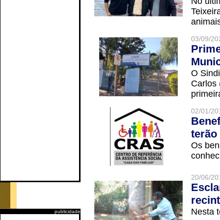
No últi
Teixei
animais
03/09/20
Prime
Munic
O Sindi
Carlos
primeir
02/01/20
Benef
terão
Os ben
conheci
20/06/20
Escla
recin
Nesta t
publicidade