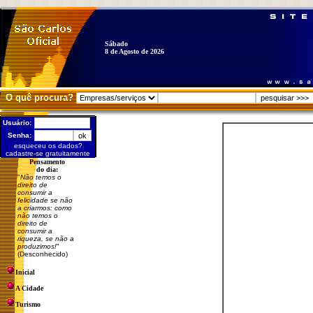
Sábado
8 de Agosto de 2026
O quê procura?
Usuário:
Senha:
esqueceu os dados?
cadastre-se gratuitamente
Pensamento
do dia:
"
Não temos o
direito de
consumir a
felicidade se não
a criarmos: como
não temos o
direito de
consumir a
riqueza, se não a
produzimos!
"
(Desconhecido)
Inicial
A Cidade
Turismo