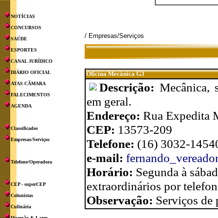
NOTÍCIAS
CONCURSOS
/ Empresas/Serviços
SAÚDE
ESPORTES
CANAL JURÍDICO
DIÁRIO OFICIAL
Oficina Mecânica G3
Descrição:
Mecânica, s
ATAS CÂMARA
FALECIMENTOS
em geral.
AGENDA
Endereço:
Rua Expedita M
CEP:
13573-209
Classificados
Empresas/Serviços
Telefone:
(16) 3032-1454
e-mail:
fernando_vereado
Telefone/Operadora
Horário:
Segunda à sábado
extraordinários por telefon
CEP - superCEP
Colunistas
Observação:
Serviços de 
Culinária
Diversão & Lazer