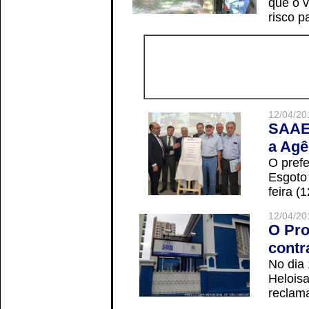
que o v
risco p
12/04/20
SAAE 
a Agê
O prefe
Esgoto
feira (
12/04/20
O Pro
contr
No dia
Helois
reclama