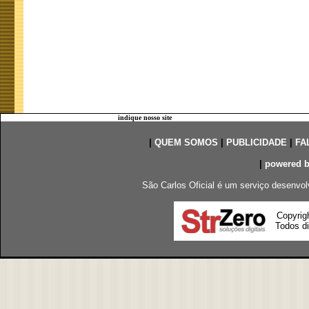
indique nosso site
|
QUEM SOMOS
|
PUBLICIDADE
|
FA
|
powered 
São Carlos Oficial é um serviço desenvol
Copyrig
Todos di