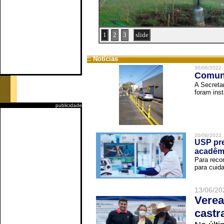
1
2
3
slide
:: Notícias
30/06/2022
Comuni
A Secreta
foram inst
publicidade
20/06/2022
USP pre
acadêm
Para reco
para cuida
13/06/20
Verea
castr