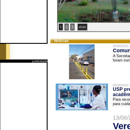
1
2
3
slide
:: Notícias
30/06/2022
Comuni
A Secreta
foram inst
publicidade
20/06/2022
USP pre
acadêm
Para reco
para cuida
13/06/
Ver