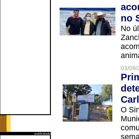
aco
no 
No úl
Zanch
acom
anima
03/09/
Pri
det
Car
O Sin
Muni
comun
publicidade
seman