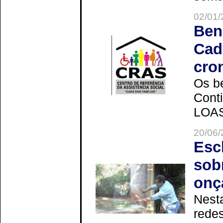
02/01/
Ben
Cad
cro
Os be
Cont
LOAS 
20/06/
Esc
sob
onç
Nesta
redes