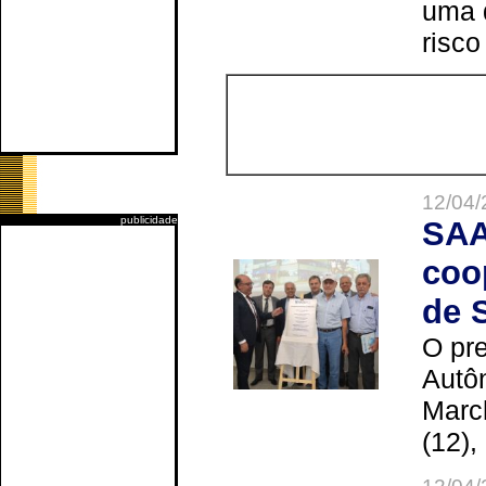
uma 
risco
12/04/
publicidade
SAA
coo
de 
O pre
Autô
Marc
(12),