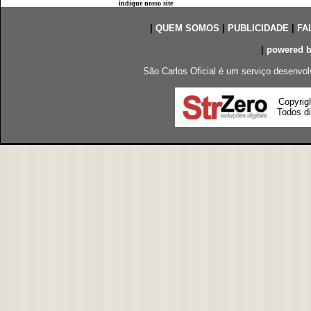
indique nosso site
|
QUEM SOMOS
|
PUBLICIDADE
|
FA
|
powered 
São Carlos Oficial é um serviço desenvol
Copyrig
Todos di