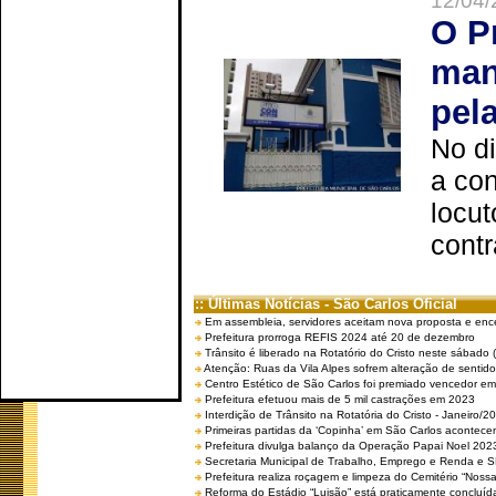
12/04/
O P
man
pel
No d
a co
locut
contr
:: Últimas Notícias - São Carlos Oficial
Em assembleia, servidores aceitam nova proposta e enc
Prefeitura prorroga REFIS 2024 até 20 de dezembro
Trânsito é liberado na Rotatório do Cristo neste sábado 
Atenção: Ruas da Vila Alpes sofrem alteração de sentido 
Centro Estético de São Carlos foi premiado vencedor em 
Prefeitura efetuou mais de 5 mil castrações em 2023
Interdição de Trânsito na Rotatória do Cristo - Janeiro/2
Primeiras partidas da ‘Copinha’ em São Carlos acontecem
Prefeitura divulga balanço da Operação Papai Noel 202
Secretaria Municipal de Trabalho, Emprego e Renda e
Prefeitura realiza roçagem e limpeza do Cemitério “No
Reforma do Estádio “Luisão” está praticamente concluíd