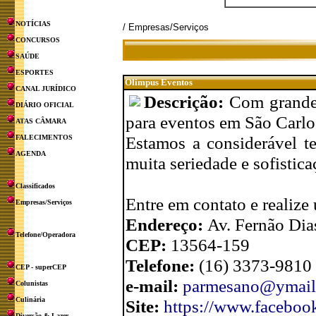
NOTÍCIAS
/ Empresas/Serviços
CONCURSOS
SAÚDE
ESPORTES
Olimpus Eventos
CANAL JURÍDICO
Descrição:
Com grande 
DIÁRIO OFICIAL
para eventos em São Carlo
ATAS CÂMARA
Estamos a considerável 
FALECIMENTOS
AGENDA
muita seriedade e sofistica
Classificados
Entre em contato e realize
Empresas/Serviços
Endereço:
Av. Fernão Dia
Telefone/Operadora
CEP:
13564-159
Telefone:
(16) 3373-9810 
CEP - superCEP
e-mail:
parmesano@ymail
Colunistas
Culinária
Site:
https://www.faceboo
Diversão & Lazer