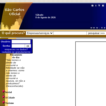
Sábado
8 de Agosto de 2026
O quê procura?
Usuário:
Senha:
esqueceu os dados?
cadastre-se gratuitamente
Pensamento
do dia:
"
Não temos o
direito de
consumir a
felicidade se não
a criarmos: como
não temos o
direito de
consumir a
riqueza, se não a
produzimos!
"
(Desconhecido)
Inicial
A Cidade
Turismo