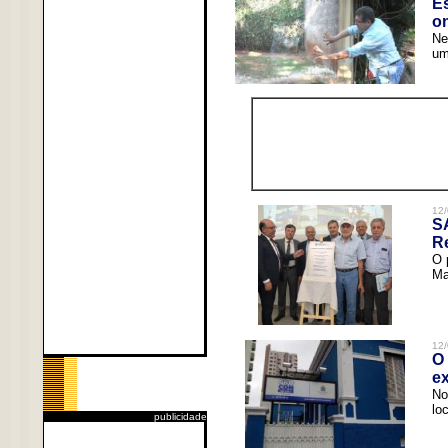
Es
o
Ne
um
12/
S
R
O 
Ma
12/
O 
ex
No
lo
publicidade