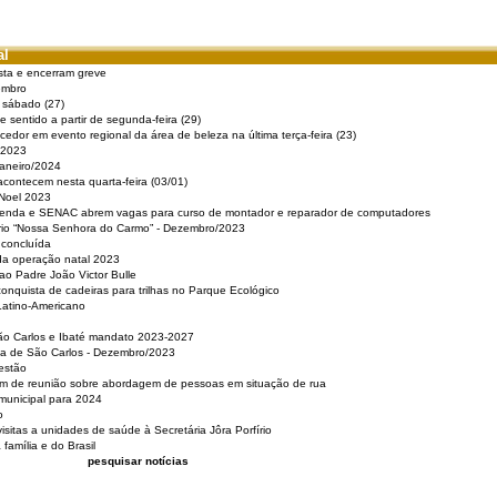
al
sta e encerram greve
embro
e sábado (27)
 sentido a partir de segunda-feira (29)
cedor em evento regional da área de beleza na última terça-feira (23)
 2023
Janeiro/2024
acontecem nesta quarta-feira (03/01)
 Noel 2023
 Renda e SENAC abrem vagas para curso de montador e reparador de computadores
ério “Nossa Senhora do Carmo” - Dezembro/2023
 concluída
da operação natal 2023
o Padre João Victor Bulle
nquista de cadeiras para trilhas no Parque Ecológico
Latino-Americano
São Carlos e Ibaté mandato 2023-2027
sa de São Carlos - Dezembro/2023
estão
pam de reunião sobre abordagem de pessoas em situação de rua
municipal para 2024
o
isitas a unidades de saúde à Secretária Jôra Porfírio
família e do Brasil
pesquisar notícias