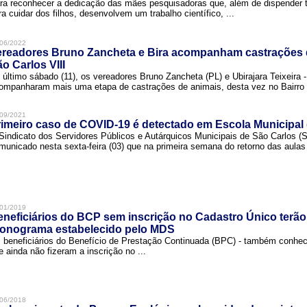
ra reconhecer a dedicação das mães pesquisadoras que, além de dispender 
ra cuidar dos filhos, desenvolvem um trabalho científico, ...
06/2022
ereadores Bruno Zancheta e Bira acompanham castrações 
o Carlos VIII
 último sábado (11), os vereadores Bruno Zancheta (PL) e Ubirajara Teixeira -
ompanharam mais uma etapa de castrações de animais, desta vez no Bairro .
09/2021
imeiro caso de COVID-19 é detectado em Escola Municipal
Sindicato dos Servidores Públicos e Autárquicos Municipais de São Carlos 
municado nesta sexta-feira (03) que na primeira semana do retorno das aulas 
01/2019
neficiários do BCP sem inscrição no Cadastro Único terão
ronograma estabelecido pelo MDS
 beneficiários do Benefício de Prestação Continuada (BPC) - também conh
e ainda não fizeram a inscrição no ...
06/2018