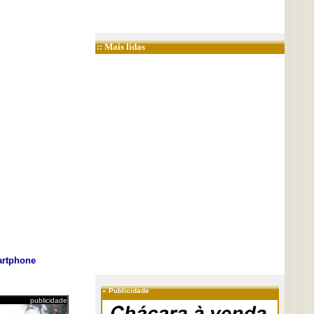
:: Mais lidas
rtphone
»
Publicidade
publicidade