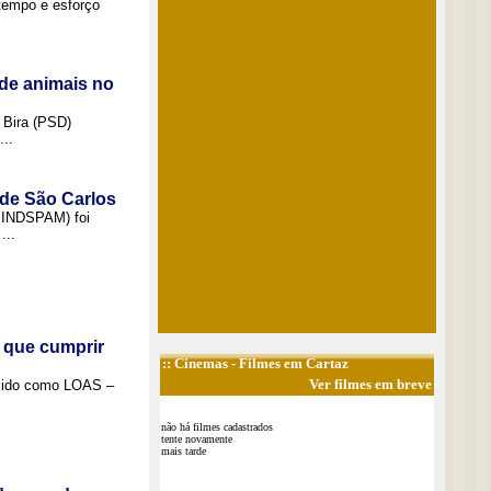
tempo e esforço
de animais no
 Bira (PSD)
..
 de São Carlos
(SINDSPAM) foi
...
 que cumprir
::
Cinemas
- Filmes em Cartaz
Ver filmes em breve
ecido como LOAS –
não há filmes cadastrados
tente novamente
mais tarde