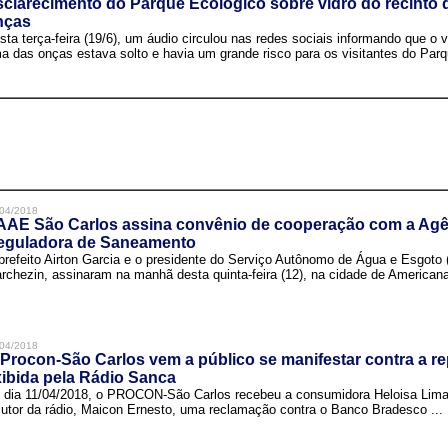
clarecimento do Parque Ecológico sobre vidro do recinto
nças
sta terça-feira (19/6), um áudio circulou nas redes sociais informando que o v
a das onças estava solto e havia um grande risco para os visitantes do Parqu
04/2018
AAE São Carlos assina convênio de cooperação com a Agê
eguladora de Saneamento
prefeito Airton Garcia e o presidente do Serviço Autônomo de Água e Esgoto
rchezin, assinaram na manhã desta quinta-feira (12), na cidade de Americana,
04/2018
Procon-São Carlos vem a público se manifestar contra a r
ibida pela Rádio Sanca
 dia 11/04/2018, o PROCON-São Carlos recebeu a consumidora Heloisa Lim
cutor da rádio, Maicon Ernesto, uma reclamação contra o Banco Bradesco ...