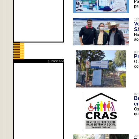
Pa
pa
13/
V
Sã
No
ac
03/
Pr
publicidade
O 
co
02/
Be
c
Os
qu
20/