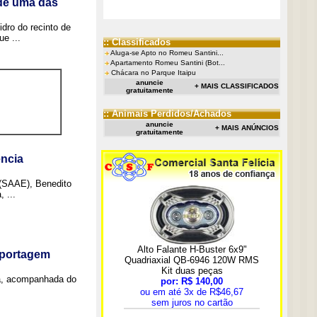
 de uma das
idro do recinto de
e ...
:: Classificados
Aluga-se Apto no Romeu Santini...
Apartamento Romeu Santini (Bot...
Chácara no Parque Itaipu
anuncie
+ MAIS CLASSIFICADOS
gratuitamente
:: Animais Perdidos/Achados
anuncie
+ MAIS ANÚNCIOS
gratuitamente
ncia
 (SAAE), Benedito
 ...
eportagem
a, acompanhada do