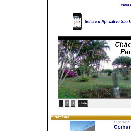
cadas
Instale o Aplicativo São 
1
2
3
slide
:: Notícias
30/06/2022
Comuni