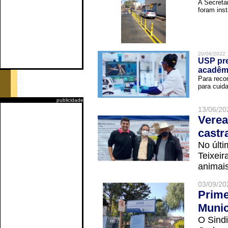
A Secreta
foram inst
20/06/2022
USP pre
acadêm
Para reco
para cuida
publicidade
13/06/20
Verea
castr
No últi
Teixei
animais
03/09/20
Prime
Munic
O Sindi