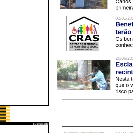
Carlos
primeir
02/01/20
Benef
terão
Os ben
conheci
20/06/20
Escla
recin
Nesta t
que o v
risco p
publicidade