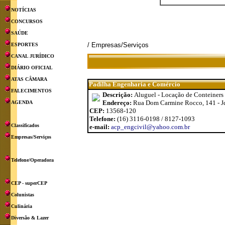
NOTÍCIAS
CONCURSOS
SAÚDE
/ Empresas/Serviços
ESPORTES
CANAL JURÍDICO
DIÁRIO OFICIAL
ATAS CÂMARA
Padilha Engenharia e Comércio
FALECIMENTOS
Descrição:
Aluguel - Locação de Conteiners
Endereço:
Rua Dom Carmine Rocco, 141 - Jd
AGENDA
CEP:
13568-120
Telefone:
(16) 3116-0198 / 8127-1093
Classificados
e-mail:
acp_engcivil@yahoo.com.br
Empresas/Serviços
Telefone/Operadora
CEP - superCEP
Colunistas
Culinária
Diversão & Lazer