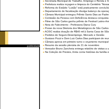
Secretaria Municipal de Trabalho, Emprego e Renda e
Prefeitura realiza roçagem e limpeza do Cemitério “No
Reforma do Estádio “Luisão” está praticamente concluíd
Departamento de fiscalização divulga balanço da opera
Câmara Municipal entregou Prêmio Santo Dias ao Padre 
Comissão da Pessoa com Deficiência destaca conquista d
Filme de São Carlos ganha prêmio de Festival Latino-Am
Nota de Falecimento - Professora Diana Cury
Posse da nova Diretoria dos Metalúrgicos de São Carlo
ACISC realiza doação de R$40 mil à Santa Casa de São
Pedidos de Seguro-Desemprego, Mercado e Gestão
Gustavo Pozzi e Dom Luiz Carlos Dias participam de re
Câmara aprova em primeiro turno o orçamento municipal
Resumo da sessão plenária de 21 de novembro
publicidade
Vereador Bruno Zancheta entrega relatório de visitas a 
Na Coleção de Prestes, Anita conta histórias da família e