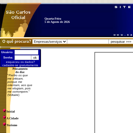
Quarta-Feira
5 de Agosto de 2026
O quê procura?
Usuário:
Senha:
esqueceu os dados?
cadastre-se gratuitamente
Pensamento
do dia:
"
Prefiro os que
me criticam,
porque me
orientam, aos que
me elogiam, pois
me corrompem.
"
(Voltaire)
Inicial
A Cidade
Turismo