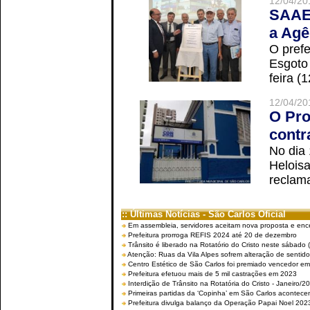
12/04/20
SAAE 
a Agê
O prefe
Esgoto
feira (
12/04/20
O Pro
contr
No dia
Helois
reclama
:: Últimas Notícias - São Carlos Oficial
Em assembleia, servidores aceitam nova proposta e enc
Prefeitura prorroga REFIS 2024 até 20 de dezembro
Trânsito é liberado na Rotatório do Cristo neste sábado 
Atenção: Ruas da Vila Alpes sofrem alteração de sentido 
Centro Estético de São Carlos foi premiado vencedor em 
Prefeitura efetuou mais de 5 mil castrações em 2023
Interdição de Trânsito na Rotatória do Cristo - Janeiro/2
Primeiras partidas da ‘Copinha’ em São Carlos acontecem
Prefeitura divulga balanço da Operação Papai Noel 202