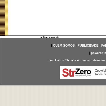
indique nosso site
|
QUEM SOMOS
|
PUBLICIDADE
|
FA
|
powered 
São Carlos Oficial é um serviço desenvol
Copyrig
Todos di