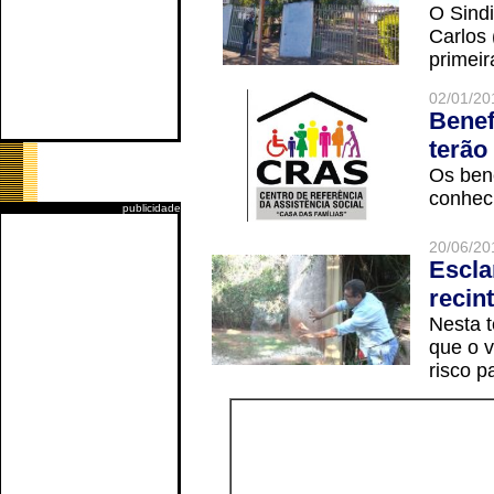
O Sindi
Carlos
primeir
02/01/20
Benef
terão
Os ben
conheci
publicidade
20/06/20
Escla
recin
Nesta t
que o v
risco p