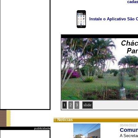
cadas
Instale o Aplicativo São 
1
2
3
slide
:: Notícias
30/06/2022
publicidade
Comuni
A Secreta