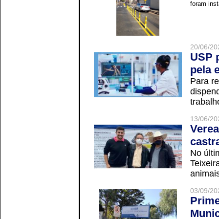
foram inst
20/06/20
USP p
pela 
Para r
dispend
trabalho
13/06/20
Verea
castr
No últi
Teixei
animais
03/09/20
Prime
Munic