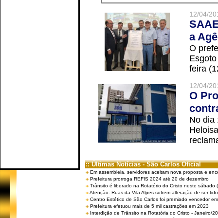
12/04/20
SAAE 
a Agê
O prefe
Esgoto
feira (
12/04/20
O Pro
contr
No dia
Helois
reclama
:: Últimas Notícias - São Carlos Oficial
Em assembleia, servidores aceitam nova proposta e enc
Prefeitura prorroga REFIS 2024 até 20 de dezembro
Trânsito é liberado na Rotatório do Cristo neste sábado 
Atenção: Ruas da Vila Alpes sofrem alteração de sentido 
Centro Estético de São Carlos foi premiado vencedor em 
Prefeitura efetuou mais de 5 mil castrações em 2023
Interdição de Trânsito na Rotatória do Cristo - Janeiro/2