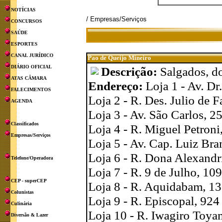
NOTÍCIAS
/ Empresas/Serviços
CONCURSOS
SAÚDE
ESPORTES
CANAL JURÍDICO
Pao de Queijo Mineiro
DIÁRIO OFICIAL
Descrição:
Salgados, do
ATAS CÂMARA
Endereço:
Loja 1 - Av. D
FALECIMENTOS
Loja 2 - R. Des. Julio de F
AGENDA
Loja 3 - Av. São Carlos, 2
Classificados
Loja 4 - R. Miguel Petroni
Empresas/Serviços
Loja 5 - Av. Cap. Luiz Br
Loja 6 - R. Dona Alexandr
Telefone/Operadora
Loja 7 - R. 9 de Julho, 10
CEP - superCEP
Loja 8 - R. Aquidabam, 1
Colunistas
Loja 9 - R. Episcopal, 924
Culinária
Loja 10 - R. Iwagiro Toya
Diversão & Lazer