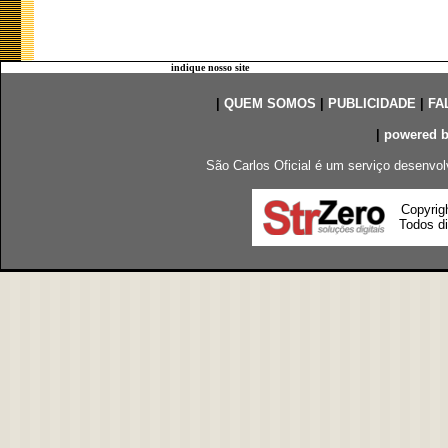
indique nosso site
|
QUEM SOMOS
|
PUBLICIDADE
|
FA
|
powered 
São Carlos Oficial é um serviço desenvol
Copyrig
Todos di