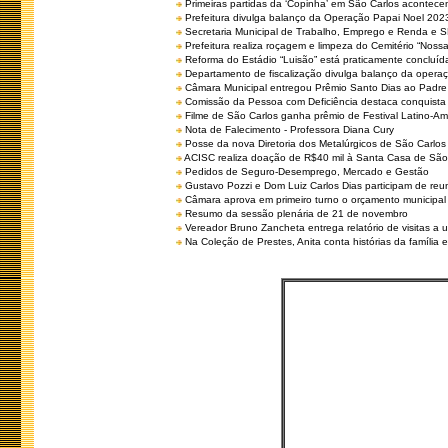
Primeiras partidas da ‘Copinha’ em São Carlos acontecem
Prefeitura divulga balanço da Operação Papai Noel 202
Secretaria Municipal de Trabalho, Emprego e Renda e
Prefeitura realiza roçagem e limpeza do Cemitério “No
Reforma do Estádio “Luisão” está praticamente concluíd
Departamento de fiscalização divulga balanço da opera
Câmara Municipal entregou Prêmio Santo Dias ao Padre 
Comissão da Pessoa com Deficiência destaca conquista d
Filme de São Carlos ganha prêmio de Festival Latino-Am
Nota de Falecimento - Professora Diana Cury
Posse da nova Diretoria dos Metalúrgicos de São Carlo
ACISC realiza doação de R$40 mil à Santa Casa de São
Pedidos de Seguro-Desemprego, Mercado e Gestão
Gustavo Pozzi e Dom Luiz Carlos Dias participam de re
Câmara aprova em primeiro turno o orçamento municipal
Resumo da sessão plenária de 21 de novembro
Vereador Bruno Zancheta entrega relatório de visitas a 
Na Coleção de Prestes, Anita conta histórias da família e